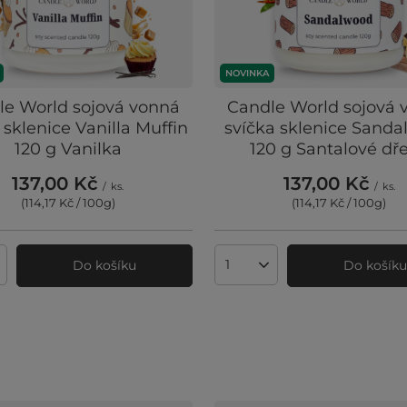
NOVINKA
le World sojová vonná
Candle World sojová 
 sklenice Vanilla Muffin
svíčka sklenice Sand
120 g Vanilka
120 g Santalové dř
137,00 Kč
137,00 Kč
/
ks.
/
ks.
(114,17 Kč / 100g
)
(114,17 Kč / 100g
)
Do košíku
Do košík
ví produktů
Množství produktů