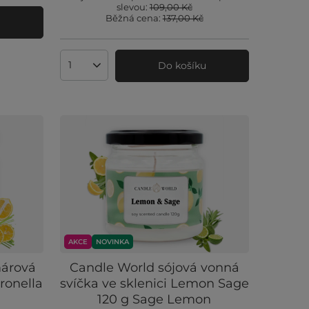
slevou:
109,00 Kč
Běžná cena:
137,00 Kč
u
Do košíku
Množství produktů
AKCE
NOVINKA
márová
Candle World sójová vonná
tronella
svíčka ve sklenici Lemon Sage
120 g Sage Lemon