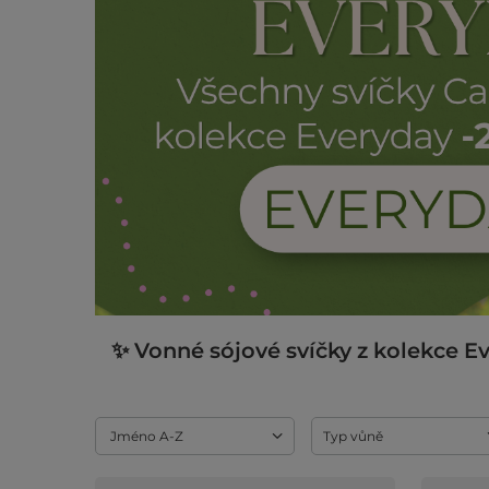
✨ Vonné sójové svíčky z kolekce Ev
Změnit řazení
Jméno A-Z
Typ vůně