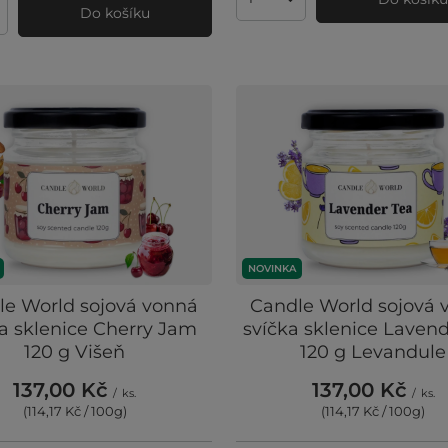
Množství produktů
Do košíku
ví produktů
NOVINKA
le World sojová vonná
Candle World sojová 
a sklenice Cherry Jam
svíčka sklenice Lavend
120 g Višeň
120 g Levandule
137,00 Kč
137,00 Kč
/
ks.
/
ks.
(114,17 Kč / 100g
)
(114,17 Kč / 100g
)