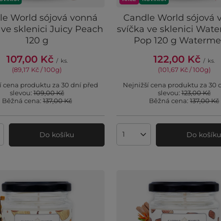
le World sójová vonná
Candle World sójová 
 ve sklenici Juicy Peach
svíčka ve sklenici Wat
120 g
Pop 120 g Waterme
107,00 Kč
122,00 Kč
/
ks.
/
ks.
(89,17 Kč / 100g
)
(101,67 Kč / 100g
)
í cena produktu za 30 dní před
Nejnižší cena produktu za 30 
slevou:
109,00 Kč
slevou:
123,00 Kč
Běžná cena:
137,00 Kč
Běžná cena:
137,00 Kč
Do košíku
Do košík
ví produktů
Množství produktů