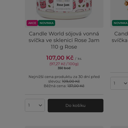
AKCE
NOVINKA
NOVINKA
Candle World sójová vonná
Cand
svíčka ve sklenici Rose Jam
svíčka
110 g Rose
107,00 Kč
/
ks.
(97,27 Kč / 100g
)
350
bod
body
Nejnižší cena produktu za 30 dní před
slevou:
109,00 Kč
Množst
Běžná cena:
137,00 Kč
Do košíku
Množství produktů