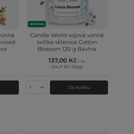
NOVINKA
vonná
Candle World sojová vonná
alwood
svíčka sklenice Cotton
evo
Blossom 120 g Bavlna
137,00 Kč
/
ks.
(114,17 Kč / 100g
)
u
Do košíku
Množství produktů