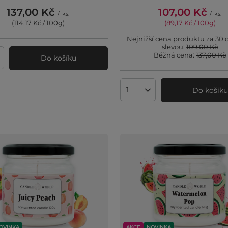
137,00 Kč
107,00 Kč
/
ks.
/
ks.
(114,17 Kč / 100g
)
(89,17 Kč / 100g
)
Nejnižší cena produktu za 30 
slevou:
109,00 Kč
Běžná cena:
137,00 Kč
Do košíku
ví produktů
Do košík
Množství produktů
OVINKA
AKCE
NOVINKA