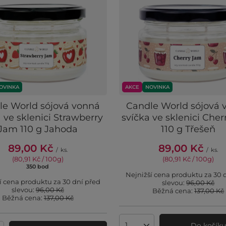
OVINKA
AKCE
NOVINKA
le World sójová vonná
Candle World sójová 
 ve sklenici Strawberry
svíčka ve sklenici Che
Jam 110 g Jahoda
110 g Třešeň
89,00 Kč
89,00 Kč
/
ks.
/
ks.
(80,91 Kč / 100g
)
(80,91 Kč / 100g
)
350
bod
body
Nejnižší cena produktu za 30 
í cena produktu za 30 dní před
slevou:
96,00 Kč
slevou:
96,00 Kč
Běžná cena:
137,00 Kč
Běžná cena:
137,00 Kč
Do košík