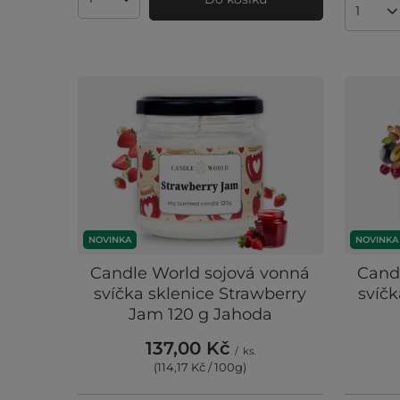
Množství produktů
Množst
NOVINKA
NOVINKA
Candle World sojová vonná
Cand
svíčka sklenice Strawberry
svíčk
Jam 120 g Jahoda
137,00 Kč
/
ks.
(114,17 Kč / 100g
)