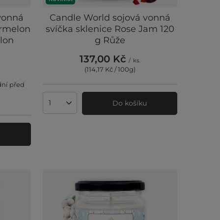
vonná
Candle World sojová vonná
ermelon
svíčka sklenice Rose Jam 120
lon
g Růže
137,00 Kč
/
ks.
(114,17 Kč / 100g
)
dní před
Do košíku
Množství produktů
u