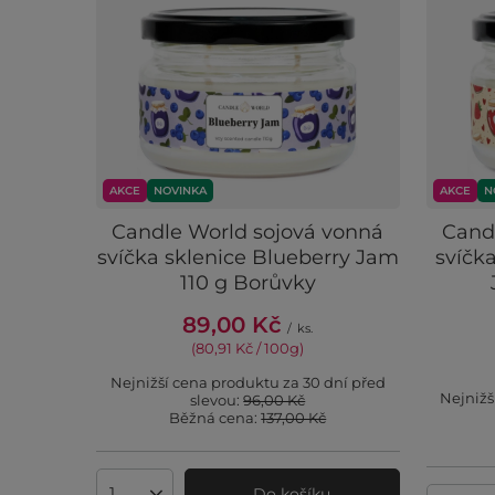
AKCE
NOVINKA
AKCE
N
Candle World sojová vonná
Cand
svíčka sklenice Blueberry Jam
svíčka
110 g Borůvky
89,00 Kč
/
ks.
(80,91 Kč / 100g
)
Nejnižší cena produktu za 30 dní před
Nejnižš
slevou:
96,00 Kč
Běžná cena:
137,00 Kč
Do košíku