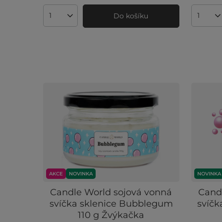
Do košíku
Množství produktů
Množst
AKCE
NOVINKA
NOVINKA
Candle World sojová vonná
Cand
svíčka sklenice Bubblegum
svíč
110 g Žvýkačka