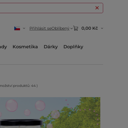
0,00 Kč
Přihlásit se
Oblíbený
ady
Kosmetika
Dárky
Doplňky
nožství produktů:
44
)