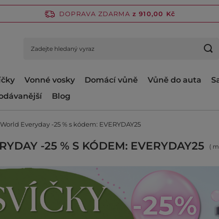
DOPRAVA ZDARMA
z 910,00 Kč
íčky
Vonné vosky
Domácí vůně
Vůně do auta
S
odávanější
Blog
 World Everyday -25 % s kódem: EVERYDAY25
YDAY -25 % S KÓDEM: EVERYDAY25
( m