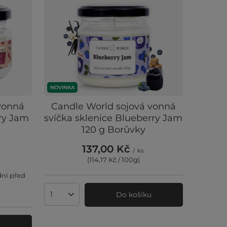
NOVINKA
vonná
Candle World sojová vonná
rry Jam
svíčka sklenice Blueberry Jam
120 g Borůvky
137,00 Kč
/
ks.
(114,17 Kč / 100g
)
dní před
Do košíku
Množství produktů
u