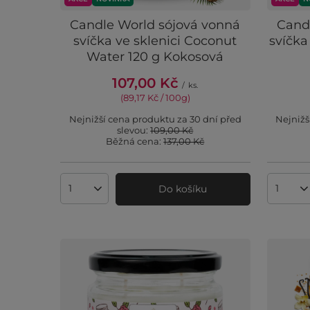
Candle World sójová vonná
Cand
svíčka ve sklenici Coconut
svíčka
Water 120 g Kokosová
107,00 Kč
/
ks.
(89,17 Kč / 100g
)
Nejnižší cena produktu za 30 dní před
Nejnižš
slevou:
109,00 Kč
Běžná cena:
137,00 Kč
Do košíku
Množství produktů
Množst