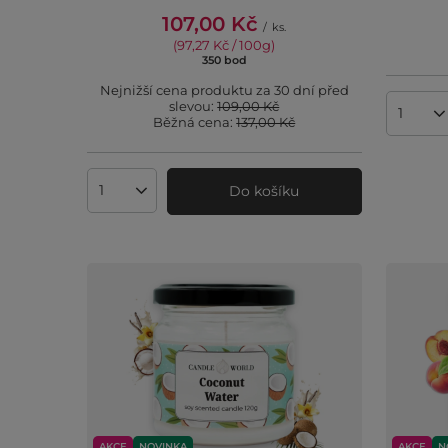
107,00 Kč
/
ks.
(97,27 Kč / 100g
)
350
bod
body
Nejnižší cena produktu za 30 dní před
slevou:
109,00 Kč
Množst
Běžná cena:
137,00 Kč
Do košíku
Množství produktů
AKCE
NOVINKA
AKCE
N