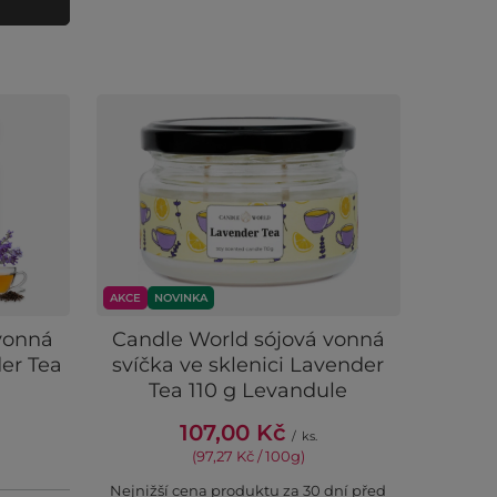
AKCE
NOVINKA
vonná
Candle World sójová vonná
er Tea
svíčka ve sklenici Lavender
Tea 110 g Levandule
107,00 Kč
/
ks.
(97,27 Kč / 100g
)
Nejnižší cena produktu za 30 dní před