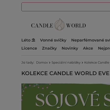
Léto ⛱️
Vonné svíčky
Neparfémované sv
Licence
Značky
Novinky
Akce
Nejpr
Jsi tady:
Domov
Speciální nabídky
Kolekce Candle
KOLEKCE CANDLE WORLD EVER