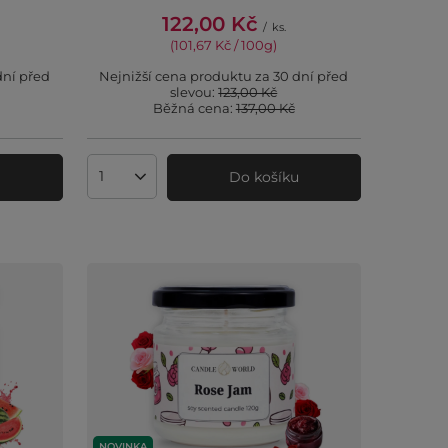
122,00 Kč
/
ks.
(101,67 Kč / 100g
)
dní před
Nejnižší cena produktu za 30 dní před
slevou:
123,00 Kč
Běžná cena:
137,00 Kč
u
Do košíku
Množství produktů
NOVINKA