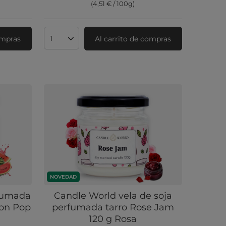
(4,51 € / 100g
)
ompras
Al carrito de compras
Cantidad de productos
NOVEDAD
rfumada
Candle World vela de soja
lon Pop
perfumada tarro Rose Jam
120 g Rosa