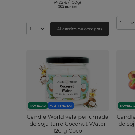
(4,92 € / 100g
)
350
puntos
puntos
Cantid
Al carrito de compras
Cantidad de productos
NOVEDAD
MÁS VENDIDO
NOVEDA
Candle World vela perfumada
Candle
de soja tarro Coconut Water
de soj
120 g Coco