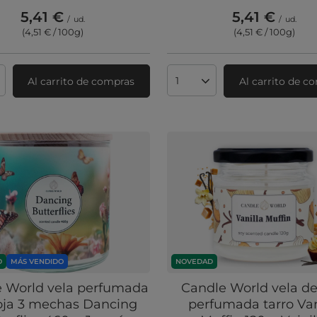
5,41 €
5,41 €
/
ud.
/
ud.
(4,51 € / 100g
)
(4,51 € / 100g
)
Al carrito de compras
Al carrito de c
ad de productos
Cantidad de productos
D
MÁS VENDIDO
NOVEDAD
 World vela perfumada
Candle World vela de
oja 3 mechas Dancing
perfumada tarro Van