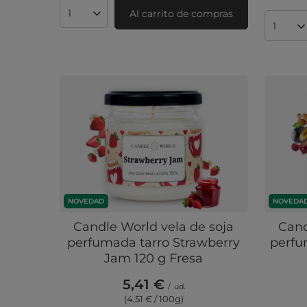
Al carrito de compras
Cantidad de productos
Cantid
NOVEDAD
NOVEDA
Candle World vela de soja
Cand
perfumada tarro Strawberry
perfu
Jam 120 g Fresa
5,41 €
/
ud.
(4,51 € / 100g
)