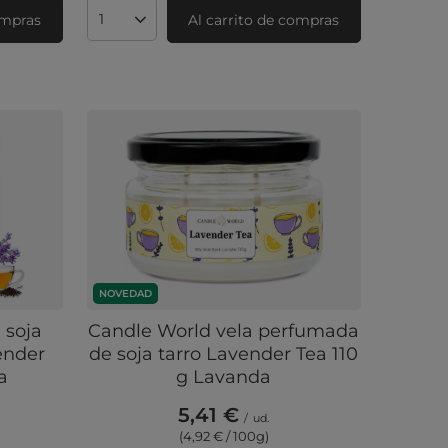
ompras
Al carrito de compras
Cantidad de productos
NOVEDAD
 soja
Candle World vela perfumada
ender
de soja tarro Lavender Tea 110
a
g Lavanda
5,41 €
/
ud.
(4,92 € / 100g
)