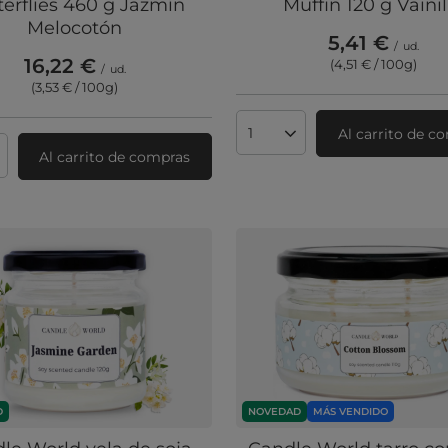
terflies 460 g Jazmín
Muffin 120 g Vainil
Melocotón
5,41 €
/
ud.
16,22 €
(4,51 € / 100g
)
/
ud.
(3,53 € / 100g
)
Al carrito de c
Cantidad de productos
Al carrito de compras
ad de productos
D
NOVEDAD
MÁS VENDIDO