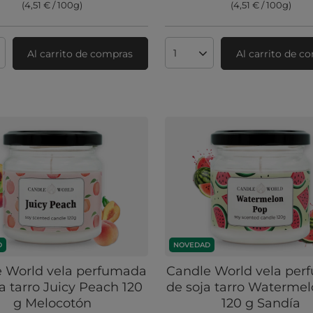
(4,51 € / 100g
)
(4,51 € / 100g
)
Al carrito de compras
Al carrito de c
ad de productos
Cantidad de productos
D
NOVEDAD
 World vela perfumada
Candle World vela pe
a tarro Juicy Peach 120
de soja tarro Waterme
g Melocotón
120 g Sandía