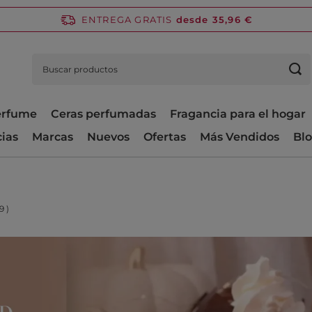
ENTREGA GRATIS
desde 35,96 €
perfume
Ceras perfumadas
Fragancia para el hogar
cias
Marcas
Nuevos
Ofertas
Más Vendidos
Bl
9
)