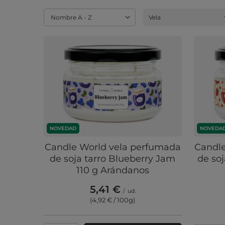
Cambiar ordenación
Nombre A - Z
Tipo de productos, :
Vela
NOVEDAD
NOVEDA
Candle World vela perfumada
Candle
de soja tarro Blueberry Jam
de so
110 g Arándanos
5,41 €
/
ud.
(4,92 € / 100g
)