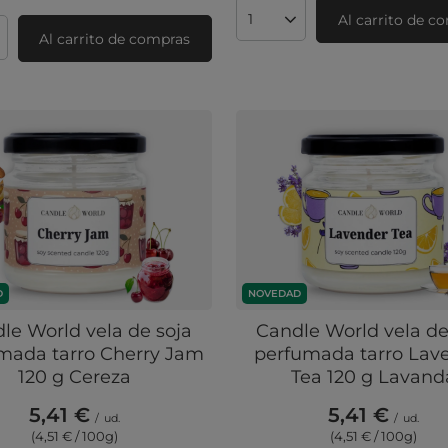
Al carrito de c
Cantidad de productos
Al carrito de compras
ad de productos
D
NOVEDAD
le World vela de soja
Candle World vela de
mada tarro Cherry Jam
perfumada tarro Lav
120 g Cereza
Tea 120 g Lavand
5,41 €
5,41 €
/
ud.
/
ud.
(4,51 € / 100g
)
(4,51 € / 100g
)