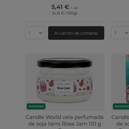
5,41 €
/
ud.
(4,51 € / 100g
)
Al carrito de compras
Cantidad de productos
Cantid
NOVEDAD
NOVEDA
Candle World vela perfumada
Candle
de soja tarro Rose Jam 110 g
de s