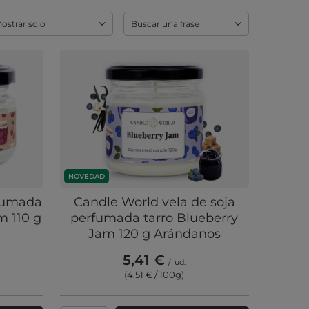
ostrar solo
Buscar una frase
NOVEDAD
rfumada
Candle World vela de soja
m 110 g
perfumada tarro Blueberry
Jam 120 g Arándanos
5,41 €
/
ud.
(4,51 € / 100g
)