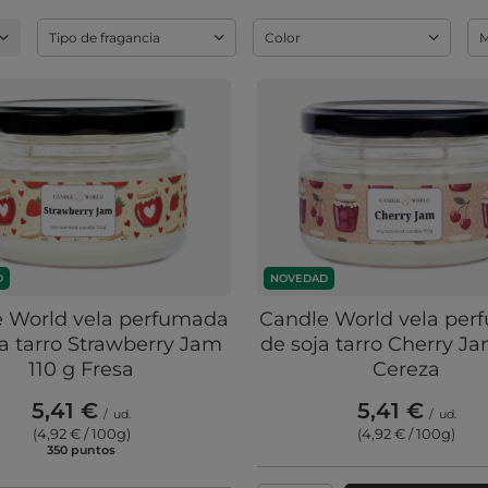
Tipo de fragancia
Color
M
D
NOVEDAD
 World vela perfumada
Candle World vela pe
ja tarro Strawberry Jam
de soja tarro Cherry Ja
110 g Fresa
Cereza
5,41 €
5,41 €
/
ud.
/
ud.
(4,92 € / 100g
)
(4,92 € / 100g
)
350
puntos
puntos