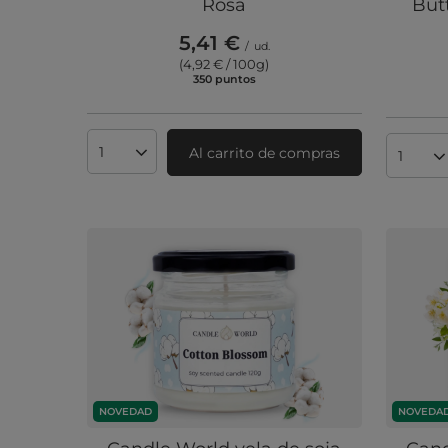
Rosa
But
5,41 €
/
ud.
(4,92 € / 100g
)
350
puntos
puntos
Al carrito de compras
Cantidad de productos
Cantid
NOVEDAD
NOVEDA