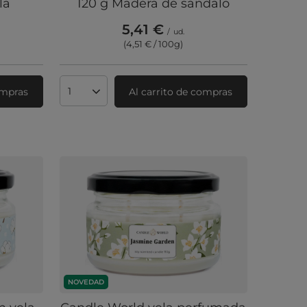
la
120 g Madera de sándalo
5,41 €
/
ud.
(4,51 € / 100g
)
ompras
Al carrito de compras
Cantidad de productos
NOVEDAD