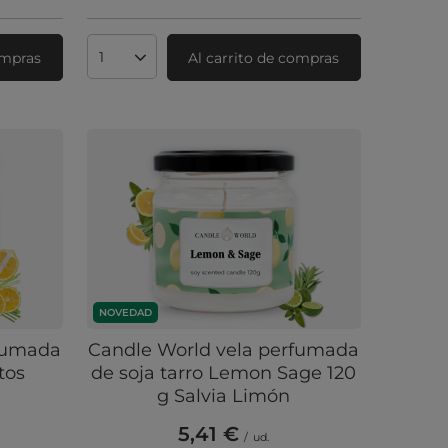
ompras
Al carrito de compras
Cantidad de productos
NOVEDAD
rfumada
Candle World vela perfumada
tos
de soja tarro Lemon Sage 120
g Salvia Limón
5,41 €
/
ud.