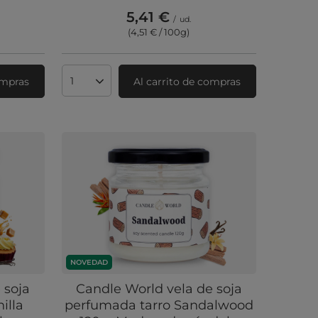
5,41 €
/
ud.
(4,51 € / 100g
)
ompras
Al carrito de compras
Cantidad de productos
NOVEDAD
 soja
Candle World vela de soja
illa
perfumada tarro Sandalwood