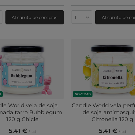
Al carrito de compras
Al carrito de c
ad de productos
Cantidad de productos
D
NOVEDAD
le World vela de soja
Candle World vela pe
mada tarro Bubblegum
de soja antimosqui
120 g Chicle
Citronella 120 g
5,41 €
5,41 €
/
ud.
/
ud.