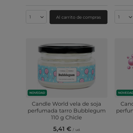
Al carrito de compras
Cantidad de productos
Cantid
NOVEDAD
NOVEDA
Candle World vela de soja
Cand
perfumada tarro Bubblegum
perfu
110 g Chicle
5,41 €
/
ud.