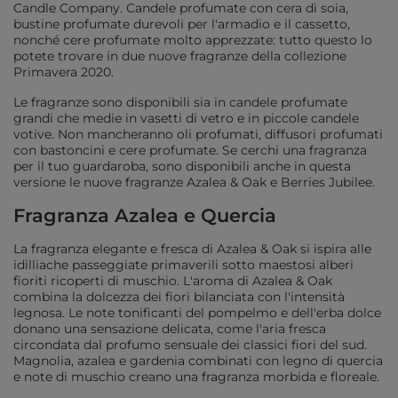
Candle Company. Candele profumate con cera di soia,
bustine profumate durevoli per l'armadio e il cassetto,
nonché cere profumate molto apprezzate: tutto questo lo
potete trovare in due nuove fragranze della collezione
Primavera 2020.
Le fragranze sono disponibili sia in candele profumate
grandi che medie in vasetti di vetro e in piccole candele
votive. Non mancheranno oli profumati, diffusori profumati
con bastoncini e cere profumate. Se cerchi una fragranza
per il tuo guardaroba, sono disponibili anche in questa
versione le nuove fragranze Azalea & Oak e Berries Jubilee.
Fragranza Azalea e Quercia
La fragranza elegante e fresca di Azalea & Oak si ispira alle
idilliache passeggiate primaverili sotto maestosi alberi
fioriti ricoperti di muschio. L'aroma di Azalea & Oak
combina la dolcezza dei fiori bilanciata con l'intensità
legnosa. Le note tonificanti del pompelmo e dell'erba dolce
donano una sensazione delicata, come l'aria fresca
circondata dal profumo sensuale dei classici fiori del sud.
Magnolia, azalea e gardenia combinati con legno di quercia
e note di muschio creano una fragranza morbida e floreale.