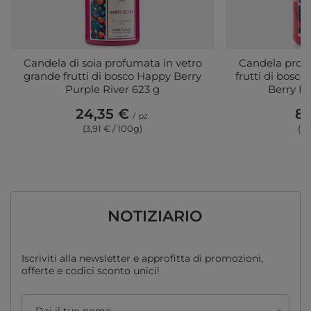
Candela di soia profumata in vetro
Candela profu
grande frutti di bosco Happy Berry
frutti di bosc
Purple River 623 g
Berry Pu
24,35 €
8,
/
pz.
(3,91 € / 100g
)
(7,
NOTIZIARIO
Iscriviti alla newsletter e approfitta di promozioni,
offerte e codici sconto unici!