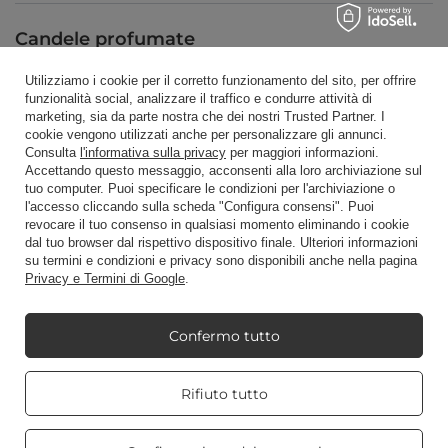
Candele profumate
Utilizziamo i cookie per il corretto funzionamento del sito, per offrire
funzionalità social, analizzare il traffico e condurre attività di
Scorciatoia
marketing, sia da parte nostra che dei nostri Trusted Partner. I
cookie vengono utilizzati anche per personalizzare gli annunci.
Consulta
l'informativa sulla privacy
per maggiori informazioni.
Accettando questo messaggio, acconsenti alla loro archiviazione sul
Blog
tuo computer. Puoi specificare le condizioni per l'archiviazione o
l'accesso cliccando sulla scheda "Configura consensi". Puoi
revocare il tuo consenso in qualsiasi momento eliminando i cookie
dal tuo browser dal rispettivo dispositivo finale. Ulteriori informazioni
su termini e condizioni e privacy sono disponibili anche nella pagina
Privacy e Termini di Google
.
+48512350052
shop@candleworld.eu
Candle World
,
Tarnowska 23/2
,
61-323
Poznań
Confermo tutto
Real customers
Rifiuto tutto
Presentiamo i prezzi netti in negozio (IVA esclusa).
reviews
4.8
/ 5.0
469 reviews