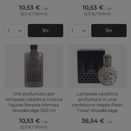
10,53 €
10,53 €
/
pz.
/
pz.
(2,11 € / 100ml
)
(2,11 € / 100ml
)
Quantità di prodotti
Quantità di prodotti
Olio profumato per
Lampada catalitica
lampada catalitica ricarica
profumata in una
liquida floreale Mimosa
confezione regalo Pearl
Woodbridge 500 ml
Floral Woodbridge
10,53 €
36,54 €
/
pz.
/
pz.
(2,11 € / 100ml
)