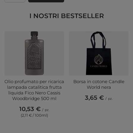
I NOSTRI BESTSELLER
Olio profumato per ricarica
Borsa in cotone Candle
lampada catalitica frutta
World nera
liquida Fico Nero Cassis
3,65 €
Woodbridge 500 ml
/
pz.
10,53 €
/
pz.
(2,11 € / 100ml)