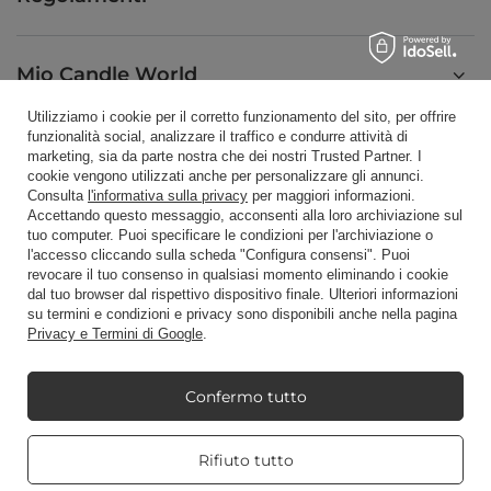
Mio Candle World
Utilizziamo i cookie per il corretto funzionamento del sito, per offrire
funzionalità social, analizzare il traffico e condurre attività di
Informazioni sul prodotto
marketing, sia da parte nostra che dei nostri Trusted Partner. I
cookie vengono utilizzati anche per personalizzare gli annunci.
Consulta
l'informativa sulla privacy
per maggiori informazioni.
Accettando questo messaggio, acconsenti alla loro archiviazione sul
Candele profumate
tuo computer. Puoi specificare le condizioni per l'archiviazione o
l'accesso cliccando sulla scheda "Configura consensi". Puoi
revocare il tuo consenso in qualsiasi momento eliminando i cookie
dal tuo browser dal rispettivo dispositivo finale. Ulteriori informazioni
Scorciatoia
su termini e condizioni e privacy sono disponibili anche nella pagina
Privacy e Termini di Google
.
Blog
Confermo tutto
Real customers
Rifiuto tutto
reviews
4.8
/ 5.0