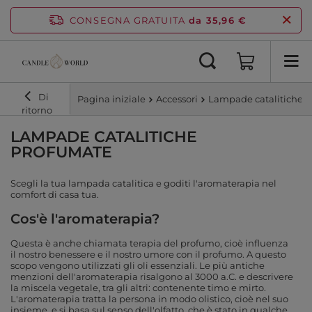
CONSEGNA GRATUITA
da 35,96 €
Di
Pagina iniziale
Accessori
Lampade catalitiche
ritorno
LAMPADE CATALITICHE
PROFUMATE
Scegli la tua lampada catalitica e goditi l'aromaterapia nel
comfort di casa tua.
Cos'è l'aromaterapia?
Questa è anche chiamata terapia del profumo, cioè influenza
il nostro benessere e il nostro umore con il profumo. A questo
scopo vengono utilizzati gli oli essenziali. Le più antiche
menzioni dell'aromaterapia risalgono al 3000 a.C. e descrivere
la miscela vegetale, tra gli altri: contenente timo e mirto.
L'aromaterapia tratta la persona in modo olistico, cioè nel suo
insieme, e si basa sul senso dell'olfatto, che è stato in qualche