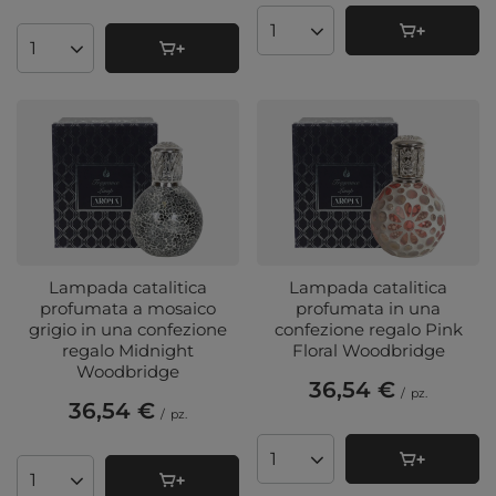
Quantità di prodotti
Quantità di prodotti
Lampada catalitica
Lampada catalitica
profumata a mosaico
profumata in una
grigio in una confezione
confezione regalo Pink
regalo Midnight
Floral Woodbridge
Woodbridge
36,54 €
/
pz.
36,54 €
/
pz.
Quantità di prodotti
Quantità di prodotti