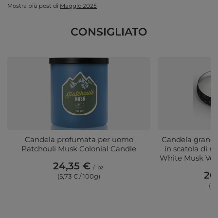
Mostra più post di
Maggio 2025
CONSIGLIATO
Candela profumata per uomo
Candela grand
Patchouli Musk Colonial Candle
in scatola di m
White Musk Vet
24,35 €
/
pz.
20
(5,73 € / 100g
)
(4,