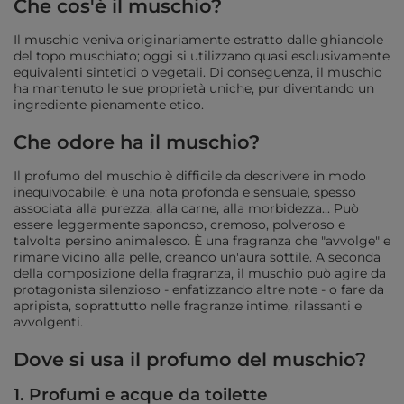
Che cos'è il muschio?
Il muschio veniva originariamente estratto dalle ghiandole
del topo muschiato; oggi si utilizzano quasi esclusivamente
equivalenti sintetici o vegetali. Di conseguenza, il muschio
ha mantenuto le sue proprietà uniche, pur diventando un
ingrediente pienamente etico.
Che odore ha il muschio?
Il profumo del muschio è difficile da descrivere in modo
inequivocabile: è una nota profonda e sensuale, spesso
associata alla purezza, alla carne, alla morbidezza... Può
essere leggermente saponoso, cremoso, polveroso e
talvolta persino animalesco. È una fragranza che "avvolge" e
rimane vicino alla pelle, creando un'aura sottile. A seconda
della composizione della fragranza, il muschio può agire da
protagonista silenzioso - enfatizzando altre note - o fare da
apripista, soprattutto nelle fragranze intime, rilassanti e
avvolgenti.
Dove si usa il profumo del muschio?
1. Profumi e acque da toilette