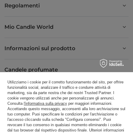
Regolamenti
Mio Candle World
Informazioni sul prodotto
Candele profumate
Utilizziamo i cookie per il corretto funzionamento del sito, per offrire
funzionalità social, analizzare il traffico e condurre attività di
Scorciatoia
marketing, sia da parte nostra che dei nostri Trusted Partner. I
cookie vengono utilizzati anche per personalizzare gli annunci.
Consulta
l'informativa sulla privacy
per maggiori informazioni.
Accettando questo messaggio, acconsenti alla loro archiviazione sul
Blog
tuo computer. Puoi specificare le condizioni per l'archiviazione o
l'accesso cliccando sulla scheda "Configura consensi". Puoi
revocare il tuo consenso in qualsiasi momento eliminando i cookie
dal tuo browser dal rispettivo dispositivo finale. Ulteriori informazioni