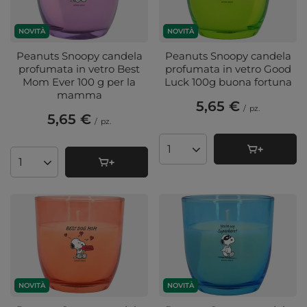
NOVITÀ
NOVITÀ
Peanuts Snoopy candela
Peanuts Snoopy candela
profumata in vetro Best
profumata in vetro Good
Mom Ever 100 g per la
Luck 100g buona fortuna
mamma
5,65 €
/
pz.
5,65 €
/
pz.
Quantità di prodotti
Quantità di prodotti
NOVITÀ
NOVITÀ