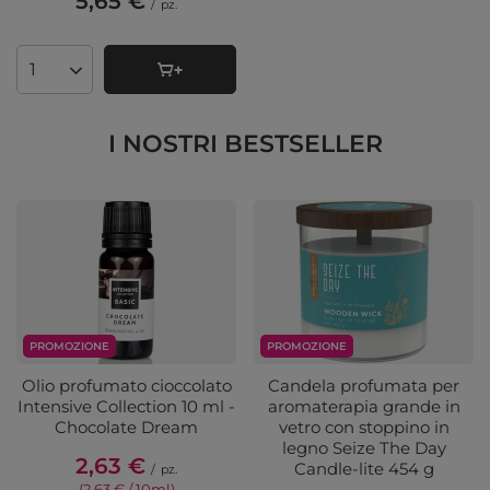
5,65 €
/
pz.
Quantità di prodotti
I NOSTRI BESTSELLER
PROMOZIONE
PROMOZIONE
Olio profumato cioccolato
Candela profumata per
Intensive Collection 10 ml -
aromaterapia grande in
Chocolate Dream
vetro con stoppino in
legno Seize The Day
2,63 €
Candle-lite 454 g
/
pz.
(2,63 € / 10ml)