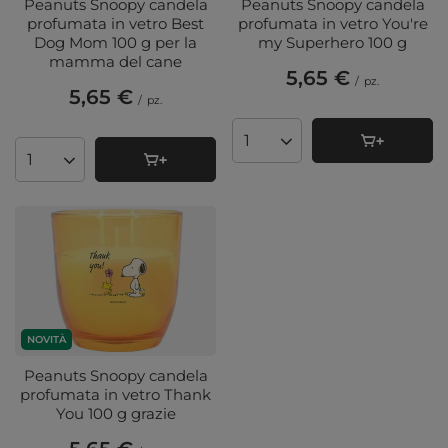
Peanuts Snoopy candela
Peanuts Snoopy candela
profumata in vetro Best
profumata in vetro You're
Dog Mom 100 g per la
my Superhero 100 g
mamma del cane
5,65 €
/
pz.
5,65 €
/
pz.
Quantità di prodotti
Quantità di prodotti
NOVITÀ
Peanuts Snoopy candela
profumata in vetro Thank
You 100 g grazie