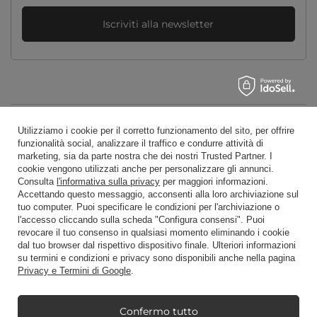
Iscriviti alla newsletter
Ordini
Utilizziamo i cookie per il corretto funzionamento del sito, per offrire
funzionalità social, analizzare il traffico e condurre attività di
marketing, sia da parte nostra che dei nostri Trusted Partner. I
Stato dell'ordine
cookie vengono utilizzati anche per personalizzare gli annunci.
Consulta
l'informativa sulla privacy
per maggiori informazioni.
Tracciamento della spedizione
Accettando questo messaggio, acconsenti alla loro archiviazione sul
tuo computer. Puoi specificare le condizioni per l'archiviazione o
Voglio fare un reclamo sul prodotto
l'accesso cliccando sulla scheda "Configura consensi". Puoi
Voglio restituire un prodotto
revocare il tuo consenso in qualsiasi momento eliminando i cookie
dal tuo browser dal rispettivo dispositivo finale. Ulteriori informazioni
Voglio scambiare la merce
su termini e condizioni e privacy sono disponibili anche nella pagina
Privacy e Termini di Google
.
Contatto
Confermo tutto