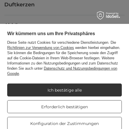
Duftkerzen
Abkürzung
Wir kümmern uns um Ihre Privatsphäres
Diese Seite nutzt Cookies für verschiedene Dienstleistungen. Die
Blog
Richtlinien zur Verwendung von Cookies
werden hierbei eingehalten.
Sie können die Bedingungen für die Speicherung sowie den Zugriff
auf die Cookie-Dateien in Ihrem Web-Browser festlegen. Weitere
Informationen zu den Nutzungsbedingungen und zum Datenschutz
finden Sie auch unter
Datenschutz und Nutzungsbedingungen von
Google
.
+48512350052
shop@candleworld.eu
Candle World
,
Tarnowska 23/2
,
61-323
Poznań
Ich bestätige alle
Real customers
Erforderlich bestätigen
Im Shop präsentieren wir die Nettopreise (exkl. MwSt.).
reviews
4.8
/ 5.0
469 reviews
Konfiguration der Zustimmungen
Copyright © Candle World 2016-2026 Alle Rechte vorbehalten