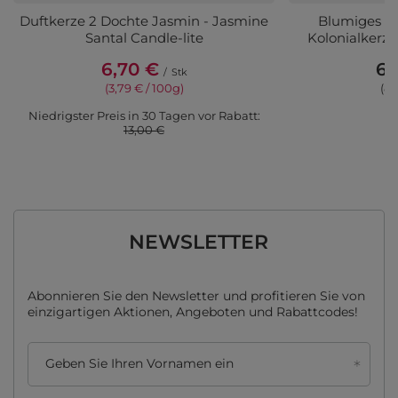
Duftkerze 2 Dochte Jasmin - Jasmine
Blumiges So
Santal Candle-lite
Kolonialkerze
6,70 €
6,
/
Stk
(3,79 € / 100g
)
(8,
Niedrigster Preis in 30 Tagen vor Rabatt:
13,00 €
NEWSLETTER
Abonnieren Sie den Newsletter und profitieren Sie von
einzigartigen Aktionen, Angeboten und Rabattcodes!
Geben Sie Ihren Vornamen ein