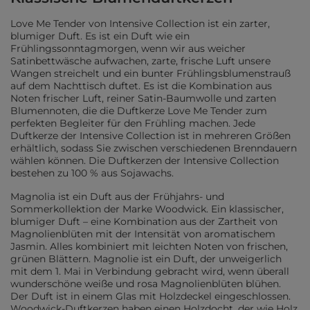
Love Me Tender von Intensive Collection ist ein zarter,
blumiger Duft. Es ist ein Duft wie ein
Frühlingssonntagmorgen, wenn wir aus weicher
Satinbettwäsche aufwachen, zarte, frische Luft unsere
Wangen streichelt und ein bunter Frühlingsblumenstrauß
auf dem Nachttisch duftet. Es ist die Kombination aus
Noten frischer Luft, reiner Satin-Baumwolle und zarten
Blumennoten, die die Duftkerze Love Me Tender zum
perfekten Begleiter für den Frühling machen. Jede
Duftkerze der Intensive Collection ist in mehreren Größen
erhältlich, sodass Sie zwischen verschiedenen Brenndauern
wählen können. Die Duftkerzen der Intensive Collection
bestehen zu 100 % aus Sojawachs.
Magnolia ist ein Duft aus der Frühjahrs- und
Sommerkollektion der Marke Woodwick. Ein klassischer,
blumiger Duft – eine Kombination aus der Zartheit von
Magnolienblüten mit der Intensität von aromatischem
Jasmin. Alles kombiniert mit leichten Noten von frischen,
grünen Blättern. Magnolie ist ein Duft, der unweigerlich
mit dem 1. Mai in Verbindung gebracht wird, wenn überall
wunderschöne weiße und rosa Magnolienblüten blühen.
Der Duft ist in einem Glas mit Holzdeckel eingeschlossen.
Woodwick-Duftkerzen haben einen Holzdocht, der wie Holz