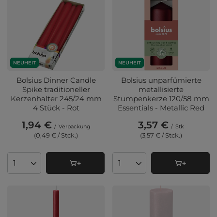
NEUHEIT
NEUHEIT
Bolsius Dinner Candle
Bolsius unparfümierte
Spike traditioneller
metallisierte
Kerzenhalter 245/24 mm
Stumpenkerze 120/58 mm
4 Stück - Rot
Essentials - Metallic Red
1,94 €
3,57 €
/
Verpackung
/
Stk
(0,49 € / Stck.
)
(3,57 € / Stck.
)
Anzahl der Produkte
Anzahl der Produkte