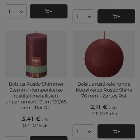
Anzahl der Produkte
Anzahl der Produkte
Bolsius Rustic Shimmer
Bolsius rustikale runde
Stamm Klumpenkerze
Kugelkerze Rustic Shine
rustikal metallisiert
76 mm - Zartes Rot
unparfümiert 13 cm 130/68
2,11 €
mm - Rot Rot
/
Stk
(2,11 € / Stck.
)
3,41 €
/
Stk
(3,41 € / Stck.
)
Anzahl der Produkte