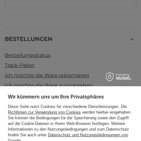
BESTELLUNGEN
Bestellungsstatus
Track-Paket
Ich möchte die Ware reklamieren
Ich möchte die Ware zurückgeben
Ich möchte die Ware umtauschen
Wir kümmern uns um Ihre Privatsphäres
Kontakt
Diese Seite nutzt Cookies für verschiedene Dienstleistungen. Die
Richtlinien zur Verwendung von Cookies
werden hierbei eingehalten.
Sie können die Bedingungen für die Speicherung sowie den Zugriff
auf die Cookie-Dateien in Ihrem Web-Browser festlegen. Weitere
Konto
Informationen zu den Nutzungsbedingungen und zum Datenschutz
finden Sie auch unter
Datenschutz und Nutzungsbedingungen von
Google
.