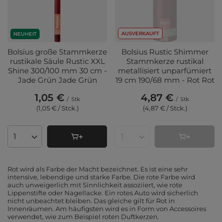
AUSVERKAUFT
NEUHEIT
Bolsius große Stammkerze
Bolsius Rustic Shimmer
rustikale Säule Rustic XXL
Stammkerze rustikal
Shine 300/100 mm 30 cm -
metallisiert unparfümiert
Jade Grün Jade Grün
19 cm 190/68 mm - Rot Rot
1,05 €
4,87 €
/
Stk
/
Stk
(1,05 € / Stck.
)
(4,87 € / Stck.
)
Anzahl der Produkte
Anzahl der Produkte
Rot wird als Farbe der Macht bezeichnet. Es ist eine sehr
intensive, lebendige und starke Farbe. Die rote Farbe wird
auch unweigerlich mit Sinnlichkeit assoziiert, wie rote
Lippenstifte oder Nagellacke. Ein rotes Auto wird sicherlich
nicht unbeachtet bleiben. Das gleiche gilt für Rot in
Innenräumen. Am häufigsten wird es in Form von Accessoires
verwendet, wie zum Beispiel roten Duftkerzen.