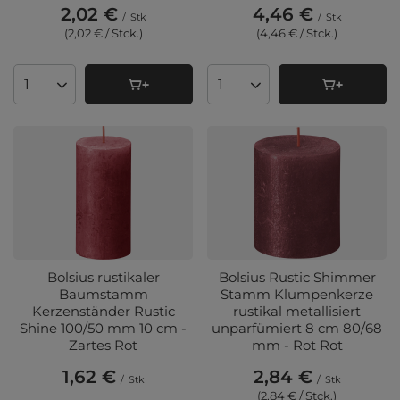
2,02 €
4,46 €
/
Stk
/
Stk
(2,02 € / Stck.
)
(4,46 € / Stck.
)
Anzahl der Produkte
Anzahl der Produkte
Bolsius rustikaler
Bolsius Rustic Shimmer
Baumstamm
Stamm Klumpenkerze
Kerzenständer Rustic
rustikal metallisiert
Shine 100/50 mm 10 cm -
unparfümiert 8 cm 80/68
Zartes Rot
mm - Rot Rot
1,62 €
2,84 €
/
Stk
/
Stk
(2,84 € / Stck.
)