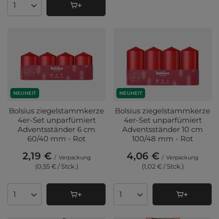
Anzahl der Produkte
NEUHEIT
NEUHEIT
Bolsius ziegelstammkerze
Bolsius ziegelstammkerze
4er-Set unparfümiert
4er-Set unparfümiert
Adventsständer 6 cm
Adventsständer 10 cm
60/40 mm - Rot
100/48 mm - Rot
2,19 €
4,06 €
/
Verpackung
/
Verpackung
(0,55 € / Stck.
)
(1,02 € / Stck.
)
Anzahl der Produkte
Anzahl der Produkte