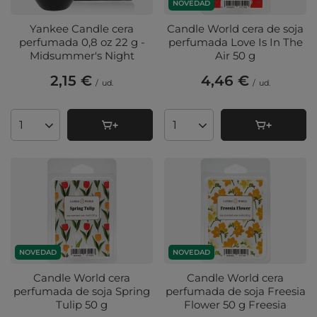
NOVEDAD
Yankee Candle cera
Candle World cera de soja
perfumada 0,8 oz 22 g -
perfumada Love Is In The
Midsummer's Night
Air 50 g
2,15 €
4,46 €
/
ud.
/
ud.
Cantidad de productos
Cantidad de productos
NOVEDAD
NOVEDAD
Candle World cera
Candle World cera
perfumada de soja Spring
perfumada de soja Freesia
Tulip 50 g
Flower 50 g Freesia