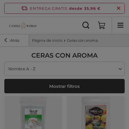
ENTREGA GRATIS
desde 35,96 €
Atrás
Página de inicio
Ceras con aroma
CERAS CON AROMA
Cambiar ordenación
Nombre A - Z
Mostrar filtros