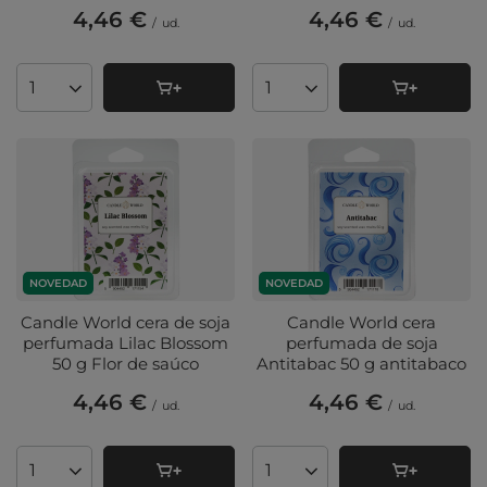
4,46 €
4,46 €
/
ud.
/
ud.
Cantidad de productos
Cantidad de productos
NOVEDAD
NOVEDAD
Candle World cera de soja
Candle World cera
perfumada Lilac Blossom
perfumada de soja
50 g Flor de saúco
Antitabac 50 g antitabaco
4,46 €
4,46 €
/
ud.
/
ud.
Cantidad de productos
Cantidad de productos