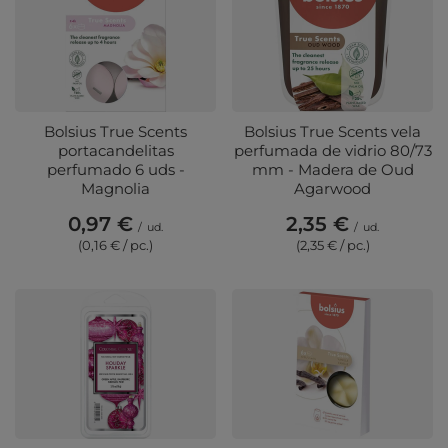
Bolsius True Scents
Bolsius True Scents vela
portacandelitas
perfumada de vidrio 80/73
perfumado 6 uds -
mm - Madera de Oud
Magnolia
Agarwood
0,97 €
2,35 €
/
ud.
/
ud.
(0,16 € / pc.)
(2,35 € / pc.)