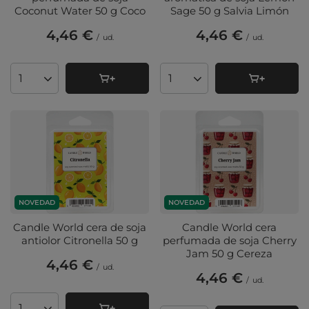
Coconut Water 50 g Coco
Sage 50 g Salvia Limón
4,46 €
4,46 €
/
ud.
/
ud.
Cantidad de productos
Cantidad de productos
NOVEDAD
NOVEDAD
Candle World cera de soja
Candle World cera
antiolor Citronella 50 g
perfumada de soja Cherry
Jam 50 g Cereza
4,46 €
/
ud.
4,46 €
/
ud.