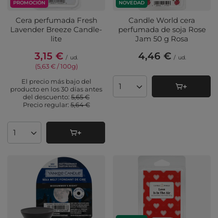
PROMOCIÓN
NOVEDAD
Cera perfumada Fresh
Candle World cera
Lavender Breeze Candle-
perfumada de soja Rose
lite
Jam 50 g Rosa
3,15 €
4,46 €
/
ud.
/
ud.
(5,63 € / 100g
)
El precio más bajo del
producto en los 30 días antes
Cantidad de productos
del descuento:
5,65 €
Precio regular:
5,64 €
Cantidad de productos