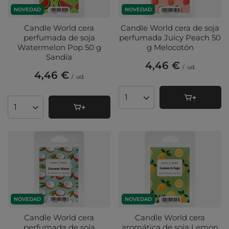
NOVEDAD
NOVEDAD
Candle World cera
Candle World cera de soja
perfumada de soja
perfumada Juicy Peach 50
Watermelon Pop 50 g
g Melocotón
Sandía
4,46 €
/
ud.
4,46 €
/
ud.
Cantidad de productos
Cantidad de productos
NOVEDAD
NOVEDAD
Candle World cera
Candle World cera
perfumada de soja
aromática de soja Lemon