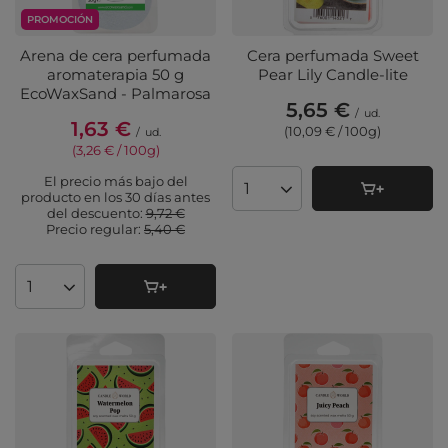
PROMOCIÓN
Arena de cera perfumada
Cera perfumada Sweet
aromaterapia 50 g
Pear Lily Candle-lite
EcoWaxSand - Palmarosa
5,65 €
/
ud.
1,63 €
(10,09 € / 100g
)
/
ud.
(3,26 € / 100g
)
El precio más bajo del
Cantidad de productos
producto en los 30 días antes
del descuento:
9,72 €
Precio regular:
5,40 €
Cantidad de productos