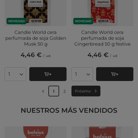
NOVEDAD
NOVEDAD
Candle World cera
Candle World cera
perfumada de soja Golden
perfumada de soja
Musk 50 g
Gingerbread 50 g festive
4,46 €
4,46 €
/
ud.
/
ud.
Cantidad de productos
Cantidad de productos
1
2
Próximo
NUESTROS MÁS VENDIDOS