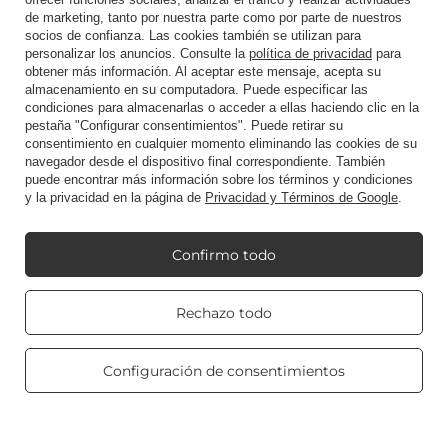
dirección (no recomendado)
de marketing, tanto por nuestra parte como por parte de nuestros
socios de confianza. Las cookies también se utilizan para
Contacto
personalizar los anuncios. Consulte la
política de privacidad
para
obtener más información. Al aceptar este mensaje, acepta su
almacenamiento en su computadora. Puede especificar las
condiciones para almacenarlas o acceder a ellas haciendo clic en la
Cuenta
pestaña "Configurar consentimientos". Puede retirar su
consentimiento en cualquier momento eliminando las cookies de su
navegador desde el dispositivo final correspondiente. También
puede encontrar más información sobre los términos y condiciones
Reglamento
y la privacidad en la página de
Privacidad y Términos de Google
.
Confirmo todo
Mi Candle World
Real customers
Rechazo todo
reviews
4.8
/ 5.0
Información del producto
469 reviews
Configuración de consentimientos
Velas perfumadas