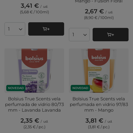
Mango - Fusión Floral
3,41 €
/
ud.
2,67 €
(5,68 € / 100ml
)
/
ud.
(8,90 € / 100ml
)
Cantidad de productos
Cantidad de productos
NOVEDAD
NOVEDAD
Bolsius True Scents vela
Bolsius True Scents vela
perfumada de vidrio 80/73
perfumada en vidrio 97/83
mm - Lavanda Lavanda
mm - Mango
2,35 €
3,81 €
/
ud.
/
ud.
(2,35 € / pc.
)
(3,81 € / pc.
)