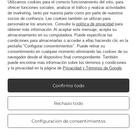
Utilizamos cookies para el correcto funcionamiento del sitio, para
Quiero hacer una queja sobre el producto.
ofrecer funciones sociales, analizar el tráfico y realizar actividades
de marketing, tanto por nuestra parte como por parte de nuestros
Quiero devolver un producto
socios de confianza. Las cookies también se utilizan para
Quiero crear una nueva cuenta usando esta
personalizar los anuncios. Consulte la
política de privacidad
para
obtener más información. Al aceptar este mensaje, acepta su
dirección (no recomendado)
almacenamiento en su computadora. Puede especificar las
Contacto
condiciones para almacenarlas o acceder a ellas haciendo clic en la
pestaña "Configurar consentimientos". Puede retirar su
consentimiento en cualquier momento eliminando las cookies de su
navegador desde el dispositivo final correspondiente. También
Cuenta
puede encontrar más información sobre los términos y condiciones
y la privacidad en la página de
Privacidad y Términos de Google
.
Reglamento
Confirmo todo
Real customers
Rechazo todo
reviews
4.8
Mi Candle World
/ 5.0
469 reviews
Configuración de consentimientos
Información del producto