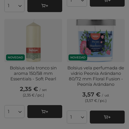
Cantidad de productos
Cantidad de productos
NOVEDAD
NOVEDAD
Bolsius vela tronco sin
Bolsius vela perfumada de
aroma 150/58 mm
vidrio Peonía Arándano
Essentials - Soft Pearl
80/72 mm Floral Fusion -
Peonía Arándano
2,35 €
/
set
3,57 €
(2,35 € / pc.
)
/
ud.
(3,57 € / pc.
)
Cantidad de productos
Cantidad de productos