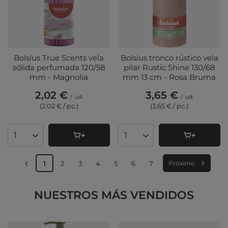
Bolsius True Scents vela
Bolsius tronco rústico vela
sólida perfumada 120/58
pilar Rustic Shine 130/68
mm - Magnolia
mm 13 cm - Rosa Bruma
2,02 €
3,65 €
/
ud.
/
ud.
(2,02 € / pc.
)
(3,65 € / pc.
)
Cantidad de productos
Cantidad de productos
1
2
3
4
5
6
7
Próximo
NUESTROS MÁS VENDIDOS