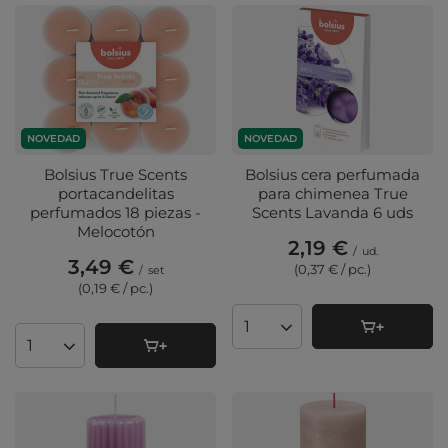
NOVEDAD
NOVEDAD
Bolsius True Scents
Bolsius cera perfumada
portacandelitas
para chimenea True
perfumados 18 piezas -
Scents Lavanda 6 uds
Melocotón
2,19 €
/
ud.
3,49 €
(0,37 € / pc.
)
/
set
(0,19 € / pc.
)
Cantidad de productos
Cantidad de productos