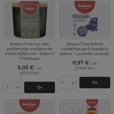
Bolsius True Joy vela
Bolsius True Scents
perfumada mediana de
candelitas perfumadas 6
cristal 66/83 mm - Botanic
piezas - Lavanda Lavanda
Freshness
0,97 €
/
ud.
5,03 €
(0,16 € / pc.
)
/
ud.
(5,03 € / pc.
)
Cantidad de productos
Cantidad de productos