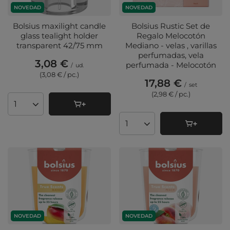
NOVEDAD
NOVEDAD
Bolsius maxilight candle
Bolsius Rustic Set de
glass tealight holder
Regalo Melocotón
transparent 42/75 mm
Mediano - velas , varillas
perfumadas, vela
3,08 €
perfumada - Melocotón
/
ud.
(3,08 € / pc.
)
17,88 €
/
set
(2,98 € / pc.
)
Cantidad de productos
Cantidad de productos
NOVEDAD
NOVEDAD