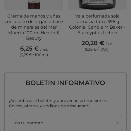
Crema de manos y uñas
Vela perfumada soja
con aceite de argán a base
farmacia tarro 396 g
de minerales del Mar
Colonial Candle M Baker -
Muerto 100 ml Health &
Eucalyptus Lichen
Beauty
20,28 €
/
ud.
6,25 €
(5,12 € / 100g)
/
ud.
(6,25 € / 100ml)
BOLETIN INFORMATIVO
¡Suscríbase al boletín y aproveche promociones
únicas, ofertas y códigos de descuento!
da tu nombre