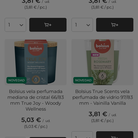
3,81 €
3,81 €
/
ud.
/
ud.
(3,81 € / pc.
)
(3,81 € / pc.
)
Cantidad de productos
Cantidad de productos
NOVEDAD
NOVEDAD
Bolsius vela perfumada
Bolsius True Scents vela
mediana de cristal 66/83
perfumada de vidrio 97/83
mm True Joy - Woody
mm - Vainilla Vanilla
Wellness
3,81 €
/
ud.
5,03 €
(3,81 € / pc.
)
/
ud.
(5,03 € / pc.
)