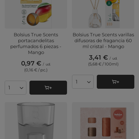
Bolsius True Scents
Bolsius True Scents varillas
portacandelitas
difusoras de fragancia 60
perfumados 6 piezas -
ml cristal - Mango
Mango
3,41 €
/
ud.
0,97 €
(5,68 € / 100ml
)
/
ud.
(0,16 € / pc.
)
Cantidad de productos
Cantidad de productos