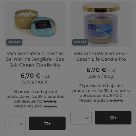
OFERTA
OFERTA
Vela aromática 2 mechas
Vela aromática en vaso -
Sal marina Jengibre - Sea
Beach Life Candle-lite
Salt Ginger Candle-lite
6,70 €
/
ud.
6,70 €
(2,96 € / 100g
)
/
ud.
(3,79 € / 100g
)
El precio más bajo del
producto en los 30 días antes
El precio más bajo del
del descuento:
6,70 €
producto en los 30 días antes
Precio regular:
13,00 €
del descuento:
6,70 €
Precio regular:
13,00 €
Cantidad de productos
Cantidad de productos