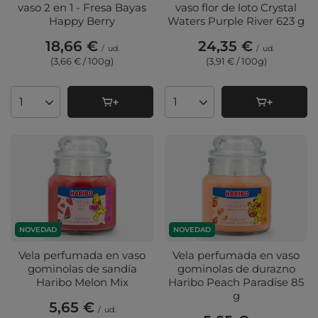
vaso 2 en 1 - Fresa Bayas
vaso flor de loto Crystal
Happy Berry
Waters Purple River 623 g
18,66 €
24,35 €
/
ud.
/
ud.
(3,66 € / 100g
)
(3,91 € / 100g
)
Cantidad de productos
Cantidad de productos
NOVEDAD
NOVEDAD
Vela perfumada en vaso
Vela perfumada en vaso
gominolas de sandía
gominolas de durazno
Haribo Melon Mix
Haribo Peach Paradise 85
g
5,65 €
/
ud.