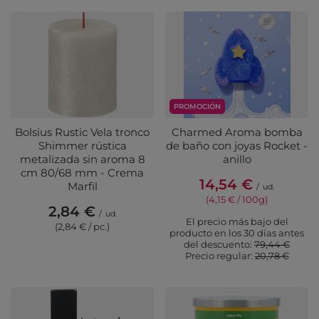
PROMOCIÓN
Bolsius Rustic Vela tronco
Charmed Aroma bomba
Shimmer rústica
de baño con joyas Rocket -
metalizada sin aroma 8
anillo
cm 80/68 mm - Crema
14,54 €
Marfil
/
ud.
(4,15 € / 100g)
2,84 €
/
ud.
El precio más bajo del
(2,84 € / pc.)
producto en los 30 días antes
del descuento:
79,44 €
Precio regular:
20,78 €