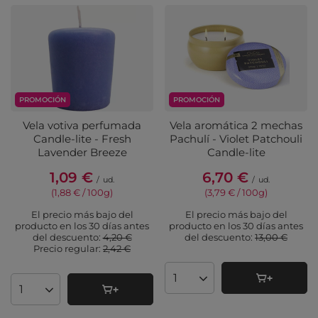
PROMOCIÓN
PROMOCIÓN
Vela votiva perfumada
Vela aromática 2 mechas
Candle-lite - Fresh
Pachulí - Violet Patchouli
Lavender Breeze
Candle-lite
1,09 €
6,70 €
/
ud.
/
ud.
(1,88 € / 100g
)
(3,79 € / 100g
)
El precio más bajo del
El precio más bajo del
producto en los 30 días antes
producto en los 30 días antes
del descuento:
4,20 €
del descuento:
13,00 €
Precio regular:
2,42 €
Cantidad de productos
Cantidad de productos