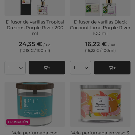
Difusor de varillas Tropical
Difusor de varillas Black
Dreams Purple River 200
Coconut Lime Purple River
ml
100 ml
24,35 €
16,22 €
/
ud.
/
ud.
(12,18 € / 100ml
)
(16,22 € / 100ml
)
Cantidad de productos
Cantidad de productos
PROMOCIÓN
Vela perfumada con
Vela perfumada en vaso 3