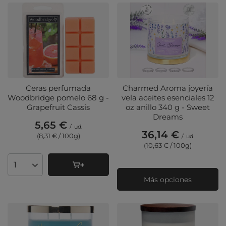
Ceras perfumada
Charmed Aroma joyería
Woodbridge pomelo 68 g -
vela aceites esenciales 12
Grapefruit Cassis
oz anillo 340 g - Sweet
Dreams
5,65 €
/
ud.
36,14 €
(8,31 € / 100g
)
/
ud.
(10,63 € / 100g
)
Cantidad de productos
Más opciones