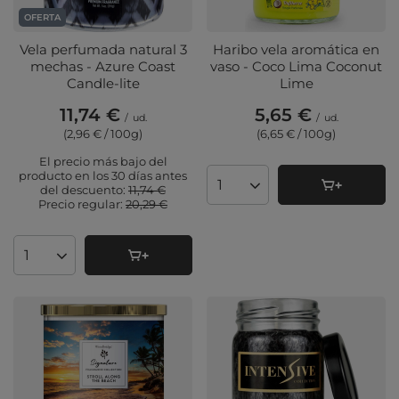
OFERTA
Vela perfumada natural 3
Haribo vela aromática en
mechas - Azure Coast
vaso - Coco Lima Coconut
Candle-lite
Lime
11,74 €
5,65 €
/
ud.
/
ud.
(2,96 € / 100g
)
(6,65 € / 100g
)
El precio más bajo del
producto en los 30 días antes
del descuento:
11,74 €
Cantidad de productos
Precio regular:
20,29 €
Cantidad de productos