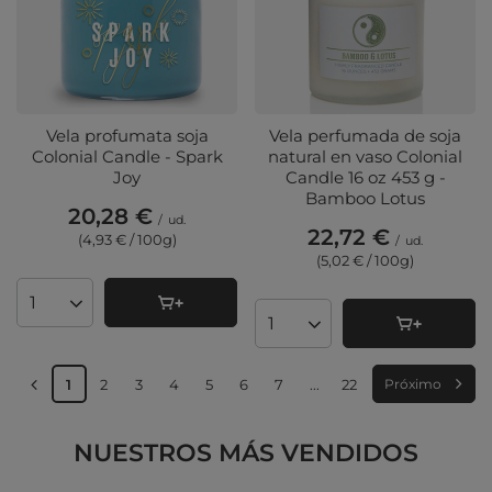
Vela profumata soja
Vela perfumada de soja
Colonial Candle - Spark
natural en vaso Colonial
Joy
Candle 16 oz 453 g -
Bamboo Lotus
20,28 €
/
ud.
22,72 €
(4,93 € / 100g
)
/
ud.
(5,02 € / 100g
)
Cantidad de productos
Cantidad de productos
1
2
3
4
5
6
7
...
22
Próximo
NUESTROS MÁS VENDIDOS