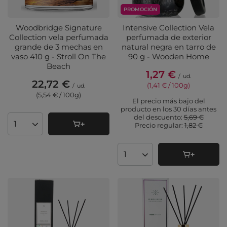
PROMOCIÓN
Woodbridge Signature
Intensive Collection Vela
Collection vela perfumada
perfumada de exterior
grande de 3 mechas en
natural negra en tarro de
vaso 410 g - Stroll On The
90 g - Wooden Home
Beach
1,27 €
/
ud.
22,72 €
(1,41 € / 100g
)
/
ud.
(5,54 € / 100g
)
El precio más bajo del
producto en los 30 días antes
del descuento:
5,69 €
Precio regular:
1,82 €
Cantidad de productos
Cantidad de productos