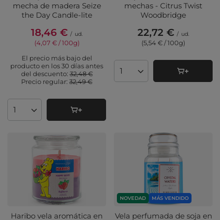
mecha de madera Seize
mechas - Citrus Twist
the Day Candle-lite
Woodbridge
18,46 €
22,72 €
/
ud.
/
ud.
(4,07 € / 100g
)
(5,54 € / 100g
)
El precio más bajo del
producto en los 30 días antes
del descuento:
32,48 €
Cantidad de productos
Precio regular:
32,49 €
Cantidad de productos
NOVEDAD
MÁS VENDIDO
Haribo vela aromática en
Vela perfumada de soja en