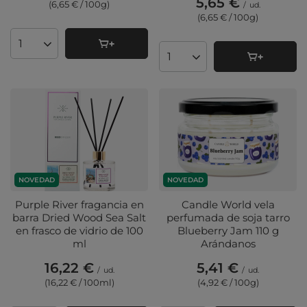
5,65 €
(6,65 € / 100g
)
/
ud.
(6,65 € / 100g
)
Cantidad de productos
Cantidad de productos
NOVEDAD
NOVEDAD
Purple River fragancia en
Candle World vela
barra Dried Wood Sea Salt
perfumada de soja tarro
en frasco de vidrio de 100
Blueberry Jam 110 g
ml
Arándanos
16,22 €
5,41 €
/
ud.
/
ud.
(16,22 € / 100ml
)
(4,92 € / 100g
)