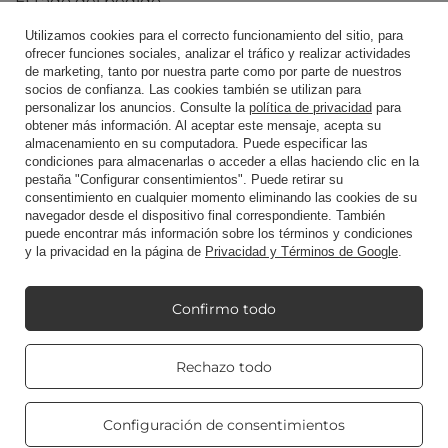
Estado del pedido
Rastreo de envío
Utilizamos cookies para el correcto funcionamiento del sitio, para
ofrecer funciones sociales, analizar el tráfico y realizar actividades
Quiero hacer una queja sobre el producto.
de marketing, tanto por nuestra parte como por parte de nuestros
socios de confianza. Las cookies también se utilizan para
Quiero devolver un producto
personalizar los anuncios. Consulte la
política de privacidad
para
obtener más información. Al aceptar este mensaje, acepta su
Quiero crear una nueva cuenta usando esta
almacenamiento en su computadora. Puede especificar las
dirección (no recomendado)
condiciones para almacenarlas o acceder a ellas haciendo clic en la
pestaña "Configurar consentimientos". Puede retirar su
Contacto
consentimiento en cualquier momento eliminando las cookies de su
navegador desde el dispositivo final correspondiente. También
puede encontrar más información sobre los términos y condiciones
y la privacidad en la página de
Privacidad y Términos de Google
.
Cuenta
Confirmo todo
Reglamento
Real customers
Rechazo todo
reviews
4.8
/ 5.0
Mi Candle World
469 reviews
Configuración de consentimientos