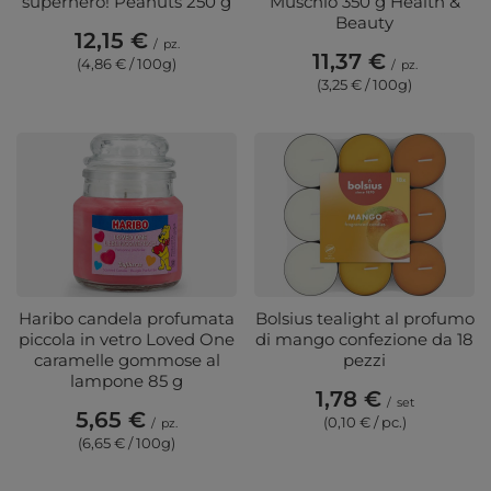
superhero! Peanuts 250 g
Muschio 350 g Health &
Beauty
12,15 €
/
pz.
11,37 €
(4,86 € / 100g)
/
pz.
(3,25 € / 100g)
Haribo candela profumata
Bolsius tealight al profumo
piccola in vetro Loved One
di mango confezione da 18
caramelle gommose al
pezzi
lampone 85 g
1,78 €
/
set
5,65 €
(0,10 € / pc.)
/
pz.
(6,65 € / 100g)