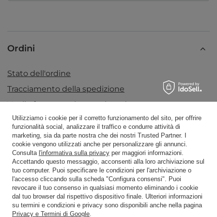
Ordini
Stato dell'ordine
Tracciamento della spedizione
Voglio fare un reclamo sul prodotto
Utilizziamo i cookie per il corretto funzionamento del sito, per offrire
Voglio restituire un prodotto
funzionalità social, analizzare il traffico e condurre attività di
Voglio scambiare la merce
marketing, sia da parte nostra che dei nostri Trusted Partner. I
cookie vengono utilizzati anche per personalizzare gli annunci.
Contatto
Consulta
l'informativa sulla privacy
per maggiori informazioni.
Accettando questo messaggio, acconsenti alla loro archiviazione sul
tuo computer. Puoi specificare le condizioni per l'archiviazione o
l'accesso cliccando sulla scheda "Configura consensi". Puoi
Conto
revocare il tuo consenso in qualsiasi momento eliminando i cookie
dal tuo browser dal rispettivo dispositivo finale. Ulteriori informazioni
su termini e condizioni e privacy sono disponibili anche nella pagina
Privacy e Termini di Google
.