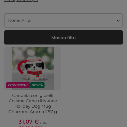
Modifica ordinamento
Nome A - Z
Mostra filtri
PROMOZIONE
NOVITÀ
Candela con gioielli
Collana Cane di Natale
Holiday Dog Mug
Charmed Aroma 297 g
31,07 €
/
pz.