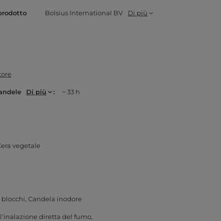
prodotto
Bolsius International BV
Di più
tore
andele
Di più
~ 33 h
era vegetale
 blocchi
Candela inodore
 l'inalazione diretta del fumo