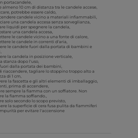
un portacandele
e almeno 10 cm di distanza tra le candele accese
care, potrebbe essere caldo
endere candele vicino a materiali infiammabili
ciare una candela accesa senza sorveglianza
re liquidi per spegnere la candela
ostare una candela accesa
tere le candele vicino a una fonte di calore
tere le candele in correnti d'aria
re le candele fuori dalla portata di bambini e
i
re la candela in posizione verticale
la stanza dopo l'uso
fuori dalla portata dei bambini
i riaccendere, tagliare lo stoppino troppo alto a
zza di 1 cm
re la fascetta e gli altri elementi di imballaggio,
enti, prima di accendere
e sempre la fiamma con un soffiatore. Non
e la fiamma soffiando.
are solo secondo lo scopo previsto
re la superficie di cera fusa pulita da fiammiferi
 impurità per evitare l'accensione