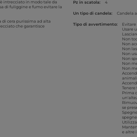
 è intrecciato in modo tale da
Pz in scatola
4
rsa di fuliggine e fumo
evitare la
Un tipo di candela
Candela a
i cera purissima ad alta
Tipo di avvertimento
Evitare
ecciato che garantisce
Usare 
Lasciar
Non toc
Non acc
Non las
Non usa
Non sp
Non met
Non met
Accende
animal
Accende
Tenere 
Prima d
un'alte
Rimuove
se pres
Spegner
spegner
Utilizz
Mantene
e altre