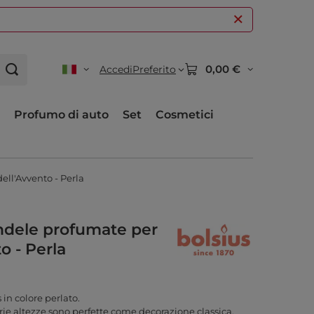
0,00 €
Accedi
Preferito
Profumo di auto
Set
Cosmetici
ell'Avvento - Perla
andele profumate per
o - Perla
 in colore perlato.
ie altezze sono perfette come decorazione classica.