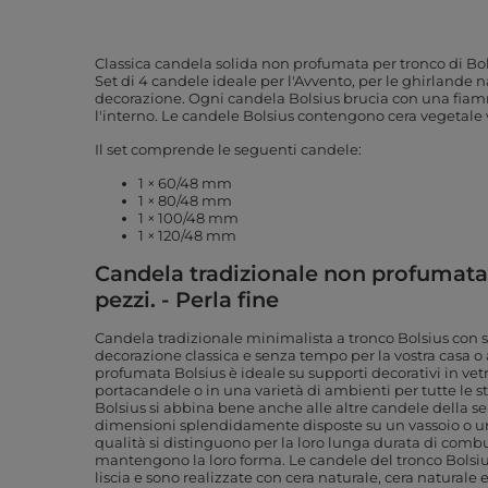
Classica candela solida non profumata per tronco di Bols
Set di 4 candele ideale per l'Avvento, per le ghirlande 
decorazione. Ogni candela Bolsius brucia con una fia
l'interno. Le candele Bolsius contengono cera vegetal
Il set comprende le seguenti candele:
1 × 60/48 mm
1 × 80/48 mm
1 × 100/48 mm
1 × 120/48 mm
Candela tradizionale non profumata p
pezzi. - Perla fine
Candela tradizionale minimalista a tronco Bolsius con 
decorazione classica e senza tempo per la vostra casa
profumata Bolsius è ideale su supporti decorativi in vetr
portacandele o in una varietà di ambienti per tutte le s
Bolsius si abbina bene anche alle altre candele della se
dimensioni splendidamente disposte su un vassoio o un 
qualità si distinguono per la loro lunga durata di combus
mantengono la loro forma. Le candele del tronco Bolsiu
liscia e sono realizzate con cera naturale,
cera naturale