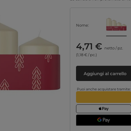
Nome
4,71 €
netto
/
pz.
(1,18 € / pc.)
Aggiungi al carrello
Puoi anche acquistare tramite: