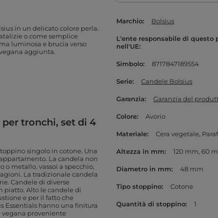
Marchio
Bolsius
ius in un delicato colore perla.
natalizie o come semplice
L'ente responsabile di questo 
mma luminosa e brucia verso
nell'UE
e vegana aggiunta.
Simbolo
8717847189554
Serie
Candele Bolsius
Garanzia
Garanzia del produt
Colore
Avorio
er tronchi, set di 4
Materiale
Cera vegetale
Paraf
stoppino singolo in cotone. Una
Altezza in mm
120 mm
60 
 o appartamento. La candela non
o o metallo, vassoi a specchio,
Diametro in mm
48 mm
tagioni. La tradizionale candela
rie. Candele di diverse
Tipo stoppino
Cotone
piatto. Alto
le candele di
tione e per il fatto che
Quantità di stoppino
1
s Essentials hanno una finitura
 e vegana proveniente