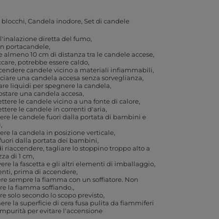
 blocchi
Candela inodore
Set di candele
 l'inalazione diretta del fumo
un portacandele
e almeno 10 cm di distanza tra le candele accese
care, potrebbe essere caldo
endere candele vicino a materiali infiammabili
ciare una candela accesa senza sorveglianza
re liquidi per spegnere la candela
ostare una candela accesa
tere le candele vicino a una fonte di calore
tere le candele in correnti d'aria
re le candele fuori dalla portata di bambini e
i
re la candela in posizione verticale
fuori dalla portata dei bambini
i riaccendere, tagliare lo stoppino troppo alto a
zza di 1 cm
re la fascetta e gli altri elementi di imballaggio,
enti, prima di accendere
e sempre la fiamma con un soffiatore. Non
e la fiamma soffiando.
are solo secondo lo scopo previsto
re la superficie di cera fusa pulita da fiammiferi
 impurità per evitare l'accensione