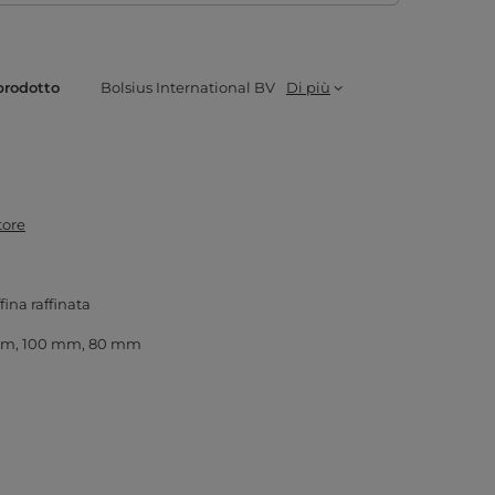
prodotto
Bolsius International BV
Di più
tore
fina raffinata
mm
100 mm
80 mm