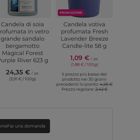
PROMOZIONE
PROMOZIO
Candela di soia
Candela votiva
Cera 
rofumata in vetro
profumata Fresh
chypre
grande sandalo
Lavender Breeze
lavand
bergamotto
Candle-lite 58 g
Moss Ca
Magical Forest
1,09 €
/
pz.
urple River 623 g
3,
(1,88 € / 100g)
24,35 €
(5,6
/
pz.
Il prezzo più basso del
(3,91 € / 100g)
prodotto nei 30 giorni
Il prezz
precedenti lo sconto:
4,20 €
prodott
Prezzo regolare:
2,42 €
precedenti
Prezzo r
anieFai una domanda