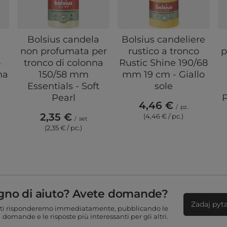
Bolsius candela
Bolsius candeliere
non profumata per
rustico a tronco
p
o
tronco di colonna
Rustic Shine 190/68
na
150/58 mm
mm 19 cm - Giallo
Essentials - Soft
sole
Pearl
P
4,46 €
/
pz.
2,35 €
(4,46 € / pc.)
/
set
(2,35 € / pc.)
gno di aiuto? Avete domande?
Zadaj pyt
ti risponderemo immediatamente, pubblicando le
domande e le risposte più interessanti per gli altri.