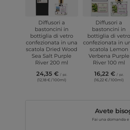
Diffusori a
Diffusori a
bastoncini in
bastoncini in
bottiglia di vetro
bottiglia di vetr
confezionata in una
confezionata in u
scatola Dried Wood
scatola Lemon
Sea Salt Purple
Verbena Purple
River 200 ml
River 100 ml
24,35 €
16,22 €
/
pz.
/
pz.
(12,18 € / 100ml)
(16,22 € / 100ml)
Avete biso
Fai una domanda e 