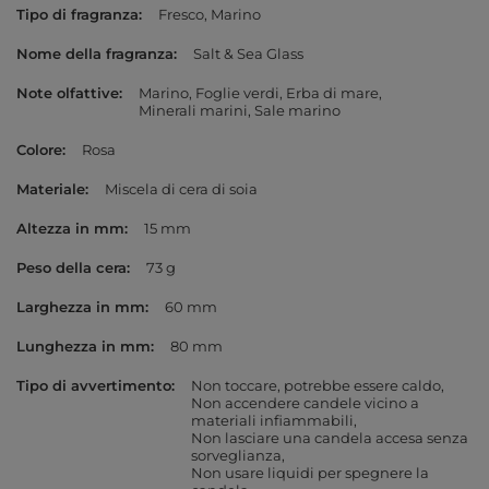
Tipo di fragranza
Fresco
Marino
Nome della fragranza
Salt & Sea Glass
Note olfattive
Marino
Foglie verdi
Erba di mare
Minerali marini
Sale marino
Colore
Rosa
Materiale
Miscela di cera di soia
Altezza in mm
15 mm
Peso della cera
73 g
Larghezza in mm
60 mm
Lunghezza in mm
80 mm
Tipo di avvertimento
Non toccare, potrebbe essere caldo
Non accendere candele vicino a
materiali infiammabili
Non lasciare una candela accesa senza
sorveglianza
Non usare liquidi per spegnere la