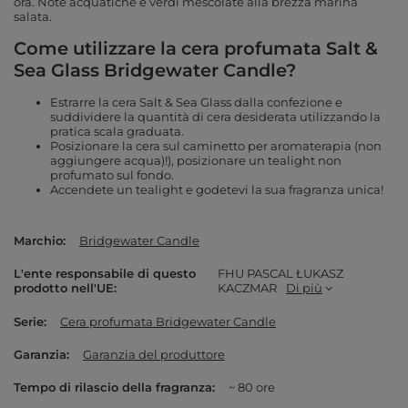
ora. Note acquatiche e verdi mescolate alla brezza marina
salata.
Come utilizzare la cera profumata Salt &
Sea Glass Bridgewater Candle?
Estrarre la cera Salt & Sea Glass dalla confezione e
suddividere la quantità di cera desiderata utilizzando la
pratica scala graduata.
Posizionare la cera sul caminetto per aromaterapia (non
aggiungere acqua)!), posizionare un tealight non
profumato sul fondo.
Accendete un tealight e godetevi la sua fragranza unica!
Marchio
Bridgewater Candle
L'ente responsabile di questo
FHU PASCAL ŁUKASZ
prodotto nell'UE
KACZMAR
Di più
Serie
Cera profumata Bridgewater Candle
Garanzia
Garanzia del produttore
Tempo di rilascio della fragranza
~ 80 ore