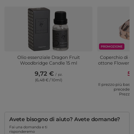
PROMOZIONE
Olio essenziale Dragon Fruit
Coperchio di ca
Woodbridge Candle 15 ml
ottone Flower B
9,72 €
5,
/
pz.
(6,48 € / 10ml)
Il prezzo più basso
precedenti
Prezzo 
Avete bisogno di aiuto? Avete domande?
Fai una domanda e ti
risponderemo