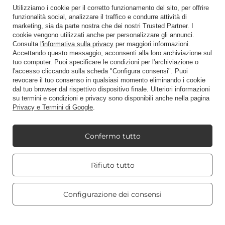
Utilizziamo i cookie per il corretto funzionamento del sito, per offrire
Candele profumate
funzionalità social, analizzare il traffico e condurre attività di
marketing, sia da parte nostra che dei nostri Trusted Partner. I
cookie vengono utilizzati anche per personalizzare gli annunci.
Consulta
l'informativa sulla privacy
per maggiori informazioni.
Scorciatoia
Accettando questo messaggio, acconsenti alla loro archiviazione sul
tuo computer. Puoi specificare le condizioni per l'archiviazione o
l'accesso cliccando sulla scheda "Configura consensi". Puoi
revocare il tuo consenso in qualsiasi momento eliminando i cookie
Blog
dal tuo browser dal rispettivo dispositivo finale. Ulteriori informazioni
su termini e condizioni e privacy sono disponibili anche nella pagina
Privacy e Termini di Google
.
Confermo tutto
+48512350052
shop@candleworld.eu
Candle World
,
Tarnowska 23/2
,
61-323
Poznań
Real customers
Rifiuto tutto
reviews
4.8
/ 5.0
Presentiamo i prezzi netti in negozio (IVA esclusa).
469 reviews
Configurazione dei consensi
Copyright © Candle World 2016-2026 Tutti i diritti riservati