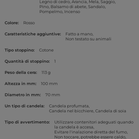
Legno di cedro
Arancia
Mela
Saggio
Pino
Balsamo di abete
Sandalo
Pompelmo
Incenso
Colore
Rosso
Caratteristiche aggiuntive
Fatto a mano
Non testato su animali
Tipo stoppino
Cotone
Quantità di stoppino
1
Peso della cera
113 g
Altezza in mm
100 mm
Diametro in mm
70 mm
Un tipo di candela
Candela profumata
Candela nel bicchiere
Candela di soia
Tipo di avvertimento
Utilizzare contenitori adeguati quando
la candela è accesa
Evitare l'inalazione diretta del fumo
Non toccare, potrebbe essere caldo