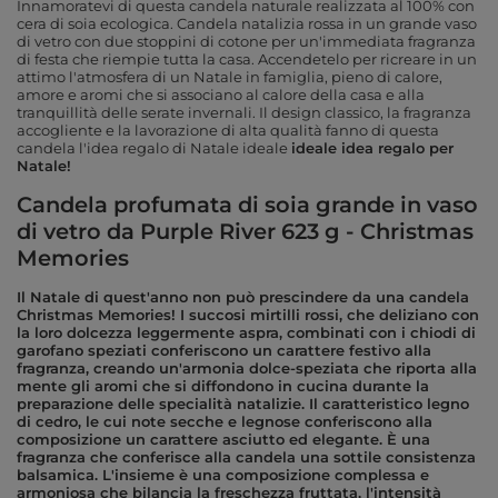
Innamoratevi di questa candela naturale realizzata al 100% con
cera di soia ecologica. Candela natalizia rossa in un grande vaso
di vetro con due stoppini di cotone per un'immediata fragranza
di festa che riempie tutta la casa. Accendetelo per ricreare in un
attimo l'atmosfera di un Natale in famiglia, pieno di calore,
amore e aromi che si associano al calore della casa e alla
tranquillità delle serate invernali. Il design classico, la fragranza
accogliente e la lavorazione di alta qualità fanno di questa
candela l'idea regalo di Natale ideale
ideale idea regalo per
Natale!
Candela profumata di soia grande in vaso
di vetro da Purple River 623 g - Christmas
Memories
Il Natale di quest'anno non può prescindere da una candela
Christmas Memories! I succosi mirtilli rossi, che deliziano con
la loro dolcezza leggermente aspra, combinati con i chiodi di
garofano speziati conferiscono un carattere festivo alla
fragranza, creando un'armonia dolce-speziata che riporta alla
mente gli aromi che si diffondono in cucina durante la
preparazione delle specialità natalizie. Il caratteristico legno
di cedro, le cui note secche e legnose conferiscono alla
composizione un carattere asciutto ed elegante. È una
fragranza che conferisce alla candela una sottile consistenza
balsamica. L'insieme è una composizione complessa e
armoniosa che bilancia la freschezza fruttata, l'intensità