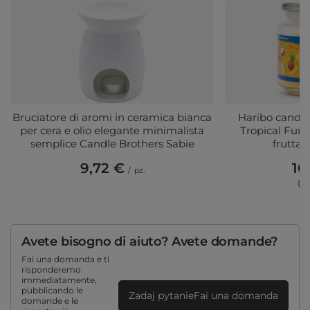
Bruciatore di aromi in ceramica bianca
Haribo candel
per cera e olio elegante minimalista
Tropical Fun
semplice Candle Brothers Sabie
frutta 
9,72 €
10
/
pz.
(3,
Avete bisogno di aiuto? Avete domande?
Fai una domanda e ti
risponderemo
immediatamente,
pubblicando le
Zadaj pytanieFai una domanda
domande e le