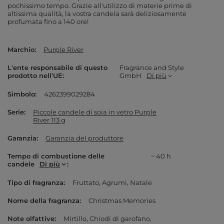
pochissimo tempo. Grazie all'utilizzo di materie prime di
altissima qualità, la vostra candela sarà deliziosamente
profumata fino a 140 ore!
Marchio
Purple River
L'ente responsabile di questo
Fragrance and Style
prodotto nell'UE
GmbH
Di più
Simbolo
4262399029284
Serie
Piccole candele di soia in vetro Purple
River 113 g
Garanzia
Garanzia del produttore
Tempo di combustione delle
~ 40 h
candele
Di più
Tipo di fragranza
Fruttato
Agrumi
Natale
Nome della fragranza
Christmas Memories
Note olfattive
Mirtillo
Chiodi di garofano