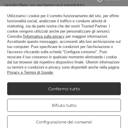
Voglio fare un reclamo sul prodotto
Voglio restituire un prodotto
Utilizziamo i cookie per il corretto funzionamento del sito, per offrire
funzionalità social, analizzare il traffico e condurre attività di
Voglio scambiare la merce
marketing, sia da parte nostra che dei nostri Trusted Partner. I
cookie vengono utilizzati anche per personalizzare gli annunci.
Contatto
Consulta
l'informativa sulla privacy
per maggiori informazioni.
Accettando questo messaggio, acconsenti alla loro archiviazione sul
tuo computer. Puoi specificare le condizioni per l'archiviazione o
l'accesso cliccando sulla scheda "Configura consensi". Puoi
Conto
revocare il tuo consenso in qualsiasi momento eliminando i cookie
dal tuo browser dal rispettivo dispositivo finale. Ulteriori informazioni
su termini e condizioni e privacy sono disponibili anche nella pagina
Privacy e Termini di Google
.
Regolamenti
Confermo tutto
Mio Candle World
Real customers
Rifiuto tutto
reviews
4.8
/ 5.0
Informazioni sul prodotto
469 reviews
Configurazione dei consensi