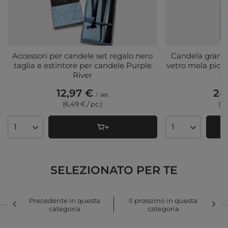
Accessori per candele set regalo nero
Candela grande
taglia e estintore per candele Purple
vetro mela picc
River
Ri
12,97 €
24
/
set
(6,49 € / pc.)
(3,
Quantità di prodotti
Quantità di pro
SELEZIONATO PER TE
Precedente in questa
Il prossimo in questa
categoria
categoria