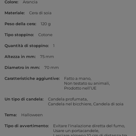
Colore
Arancia
Materiale
Cera di soia
Peso della cera
120 g
Tipo stoppino
Cotone
Quantità di stoppino
1
Altezza in mm
75 mm
Diametro in mm
70 mm
Caratteristiche aggiuntive
Fatto a mano
Non testato su animali
Prodotto nell’UE
Un tipo di candela
Candela profumata
Candela nel bicchiere
Candela di soia
Tema
Halloween
Tipo di avvertimento
Evitare l'inalazione diretta del fumo
Usare un portacandele
Lasciare almeno 10 cm di distanza tra