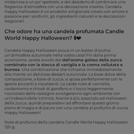
misteriosa e un po' spettrale, e dal desiderio di combinare una
fragranza d'atmosfera con una decorazione insolita. Candela
Happy Halloween è un prodotto artigianale creato con amore e
passione per i profumi, gli ingredienti naturali e le decorazioni
stagionali.
Che odore ha una candela profumata Candle
World Happy Halloween? 🕯❤️
Candela Happy Halloween evoca in un batter d'occhio
un'atmosfera autunnale nella vostra casa! Fin dalla prima
accensione, sarete avvolti dal
dall'aroma goloso della zucca
combinato con la stecca di vaniglia e la crema vellutata e
burrosa
. Una combinazione che richiama immediatamente
alla mente un delizioso dessert autunnale. La base dolce della
composizione, a base di zucca, si sposa perfettamente con le
spezie piccanti e riscaldanti. Le calde note di cannella,
cardamomo e chiodi di garofano e il tocco leggermente
nocciolato delle castagne avvolgeranno ogni ambiente con
un'indescrivibile intimità. Niente è più associato ad Halloween
della zucca, quindi preparatevi ad affrontare questo giorno
pieno di magia e di paure con una candela al profumo di zucca
Happy Halloween!
Note di profumo della candela
Candle World Happy Halloween
120 g: