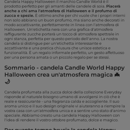
Candela Happy Halloween il marchio Candle World è il
prodotto perfetto per gli amanti delle candele di soia.
Piacerà
anche a chi ama l'atmosfera di Halloween e il profumo di
zucca e spezie.
È ottimo anche per chi vuole che i propri interni
non solo abbiano un buon profumo, ma siano anche decorati in
modo accattivante, perfettamente in linea con l'atmosfera di
Halloween.
Un'etichetta nera con una grafica d'atmosfera
raffigurante zucche porterà un tocco di atmosfera spettrale in
ogni stanza, perfetta per questo periodo dell'anno. La nostra
candela si distingue per un'etichetta interessante e
accattivante e una pratica chiusura che unisce estetica e
funzionalità. È un regalo informale perfetto, un gesto affettuoso
per una persona amata o un piccolo regalo per se stessi.
Sommario - candela Candle World Happy
Halloween crea un'atmosfera magica 🦇
🌙
Candela profumata alla zucca dolce della collezione Everyday
risponde al naturale bisogno umano di avvolgersi in ciò che è
reale e rassicurante - una fragranza calda e accogliente.
Il suo
aroma unico e il suo design originale vi aiuteranno a riempire la
vostra casa con un'atmosfera unica e a sentire uno stato d'animo
speciale. Abbiamo creato una candela Happy Halloween con
l'idea di rendere il vostro ottobre profumato, dolce e magico.
Per quanto tempo brucia la candela Happy