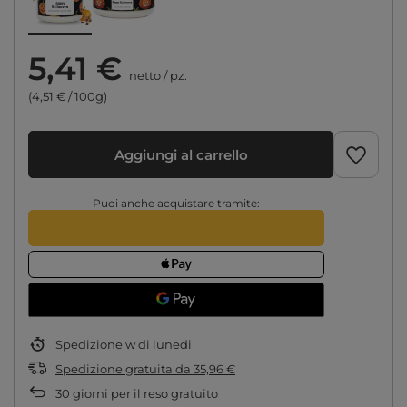
5,41 €
netto
/
pz.
(4,51 € / 100g)
Aggiungi al carrello
Puoi anche acquistare tramite:
Spedizione
w di lunedi
Spedizione gratuita
da
35,96 €
30
giorni per il reso gratuito