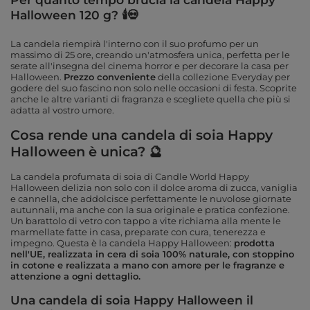
Halloween 120 g? 🕯💀
La candela riempirà l'interno con il suo profumo per un
massimo di 25 ore, creando un'atmosfera unica, perfetta per le
serate all'insegna del cinema horror e per decorare la casa per
Halloween.
Prezzo conveniente
della collezione Everyday per
godere del suo fascino non solo nelle occasioni di festa. Scoprite
anche le altre varianti di fragranza e scegliete quella che più si
adatta al vostro umore.
Cosa rende una candela di soia Happy
Halloween è unica? 🔮
La candela profumata di soia di Candle World Happy
Halloween delizia non solo con il dolce aroma di zucca, vaniglia
e cannella, che addolcisce perfettamente le nuvolose giornate
autunnali, ma anche con la sua originale e pratica confezione.
Un barattolo di vetro con tappo a vite richiama alla mente le
marmellate fatte in casa, preparate con cura, tenerezza e
impegno. Questa è la candela Happy Halloween:
prodotta
nell'UE, realizzata in cera di soia 100% naturale, con stoppino
in cotone e realizzata a mano con amore per le fragranze e
attenzione a ogni dettaglio.
Una candela di soia Happy Halloween il