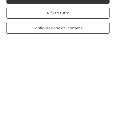
Mio Candle World
Real customers
Rifiuto tutto
reviews
4.8
/ 5.0
Informazioni sul prodotto
469 reviews
Configurazione dei consensi
Candele profumate
Scorciatoia
Blog
+48512350052
shop@candleworld.eu
Candle World
,
Tarnowska 23/2
,
61-323
Poznań