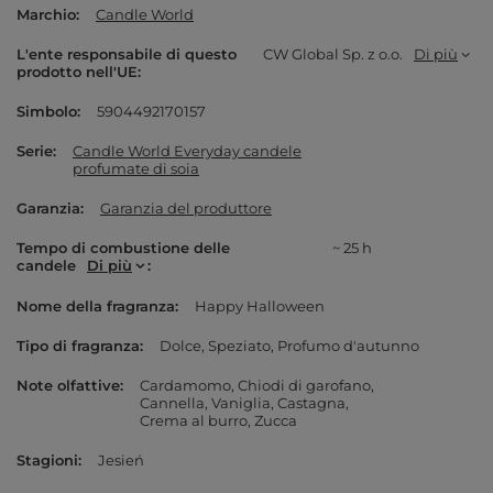
Marchio
Candle World
L'ente responsabile di questo
CW Global Sp. z o.o.
Di più
prodotto nell'UE
Simbolo
5904492170157
Serie
Candle World Everyday candele
profumate di soia
Garanzia
Garanzia del produttore
Tempo di combustione delle
~ 25 h
candele
Di più
Nome della fragranza
Happy Halloween
Tipo di fragranza
Dolce
Speziato
Profumo d'autunno
Note olfattive
Cardamomo
Chiodi di garofano
Cannella
Vaniglia
Castagna
Crema al burro
Zucca
Stagioni
Jesień