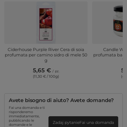
Ciderhouse Purple River Cera di soia
Candle Wor
profumata per camino sidro di mele 50
profumata bara
g
11
5,65 €
5,
/
pz.
(11,30 € / 100g)
(4,
Avete bisogno di aiuto? Avete domande?
Fai una domanda e ti
risponderemo
immediatamente,
pubblicando le
Zadaj pytanieFai una domanda
domande e le