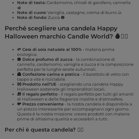
Note di testa:
Cardamomo, chiodi di garofano, cannella
🍯
Note di cuore:
Vaniglia, castagne, crema di burro 🌰
Note di fondo:
Zucca 🎃
Perché scegliere una candela Happy
Halloween marchio Candle World? 🩸🧛‍♂️
🌱 Cera di soia naturale al 100%
- materia prima
ecologica.
🎃 Dolce profumo di zucca
- la combinazione di
cannella, cardamomo, vaniglia e zucca è la composizione
perfetta per le lunghe serate autunnali.
👻 Confezione carina e pratica
- il barattolo di vetro con
tappo a vite è riciclabile.
👐 Prodotto nell’UE
- scegliendo una candela Happy
Halloween sostenete gli imprenditori locali.
🎁 Il regalo perfetto
- Il regalo perfetto per tutti gli amanti
di Halloween e delle fragranze insolite e d'atmosfera.
💸 Prezzo conveniente
- la nostra candela è disponibile a
un prezzo interessante per accompagnarvi ogni giorno.
Questa è la nostra missione: creare prodotti con materie
prime di altissima qualità e accessibili a tutti.
Per chi è questa candela? 🧙‍♀️