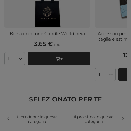
Borsa in cotone Candle World nera
Accessori per c
taglia e estint
3,65 €
/
pz.
12
Quantità di prodotti
(6
Quantità di pro
SELEZIONATO PER TE
Precedente in questa
Il prossimo in questa
categoria
categoria