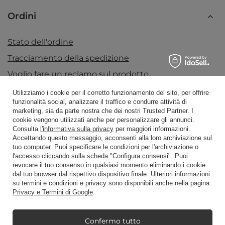
Ordini
Stato dell'ordine
Tracciamento della spedizione
Voglio fare un reclamo sul prodotto
Voglio restituire un prodotto
Utilizziamo i cookie per il corretto funzionamento del sito, per offrire
funzionalità social, analizzare il traffico e condurre attività di
Voglio scambiare la merce
marketing, sia da parte nostra che dei nostri Trusted Partner. I
cookie vengono utilizzati anche per personalizzare gli annunci.
Contatto
Consulta
l'informativa sulla privacy
per maggiori informazioni.
Accettando questo messaggio, acconsenti alla loro archiviazione sul
tuo computer. Puoi specificare le condizioni per l'archiviazione o
l'accesso cliccando sulla scheda "Configura consensi". Puoi
Conto
revocare il tuo consenso in qualsiasi momento eliminando i cookie
dal tuo browser dal rispettivo dispositivo finale. Ulteriori informazioni
su termini e condizioni e privacy sono disponibili anche nella pagina
Privacy e Termini di Google
.
Regolamenti
Confermo tutto