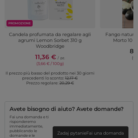
PROMOZIONE
Candela profumata da regalare agli
Fango naturale
agrumi Lemon Sorbet 310 g
Morto 10 k
Woodbridge
81
11,36 €
(0,
/
pz.
(3,66 € / 100g)
Il prezzo più basso del prodotto nei 30 giorni
precedenti lo sconto:
12,17 €
Prezzo regolare:
20,29 €
Avete bisogno di aiuto? Avete domande?
Fai una domanda e ti
risponderemo
immediatamente,
pubblicando le
Zadaj pytanieFai una domanda
domande e le