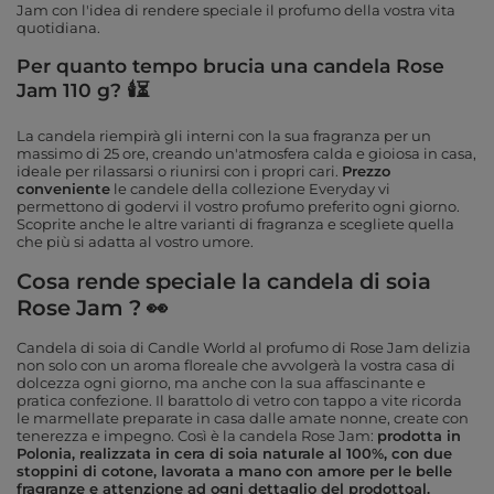
Jam con l'idea di rendere speciale il profumo della vostra vita
quotidiana.
Per quanto tempo brucia una candela Rose
Jam 110 g? 🕯⏳
La candela riempirà gli interni con la sua fragranza per un
massimo di 25 ore, creando un'atmosfera calda e gioiosa in casa,
ideale per rilassarsi o riunirsi con i propri cari.
Prezzo
conveniente
le candele della collezione Everyday vi
permettono di godervi il vostro profumo preferito ogni giorno.
Scoprite anche le altre varianti di fragranza e scegliete quella
che più si adatta al vostro umore.
Cosa rende speciale la candela di soia
Rose Jam ? 👀
Candela di soia di Candle World al profumo di Rose Jam
delizia
non solo con un aroma floreale che avvolgerà la vostra casa di
dolcezza ogni giorno, ma anche con la sua affascinante e
pratica confezione.
Il barattolo di vetro con tappo a vite ricorda
le marmellate preparate in casa dalle amate nonne, create con
tenerezza e impegno. Così è la candela Rose Jam:
prodotta in
Polonia, realizzata in cera di soia naturale al 100%, con due
stoppini di cotone, lavorata a mano con amore per le belle
fragranze e attenzione ad ogni dettaglio del prodottoal.