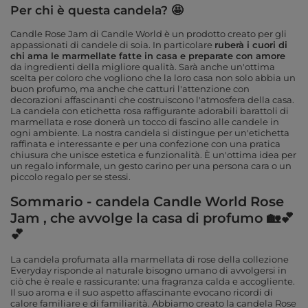
Per chi è questa candela? 🤩
Candle Rose Jam di Candle World è un prodotto creato per gli
appassionati di candele di soia.
In particolare
ruberà i cuori di
chi ama le marmellate fatte in casa e preparate con amore
da ingredienti della migliore qualità.
Sarà anche un'ottima
scelta per coloro che vogliono che la loro casa non solo abbia un
buon profumo, ma anche che catturi l'attenzione con
decorazioni affascinanti che costruiscono l'atmosfera della casa.
La candela con etichetta rosa raffigurante adorabili barattoli di
marmellata e rose donerà un tocco di fascino alle candele in
ogni ambiente. La nostra candela si distingue per un'etichetta
raffinata e interessante e per una confezione con una pratica
chiusura che unisce estetica e funzionalità. È un'ottima idea per
un regalo informale, un gesto carino per una persona cara o un
piccolo regalo per se stessi.
Sommario - candela Candle World Rose
Jam , che avvolge la casa di profumo 🏡💕
💕
La candela profumata alla marmellata di rose della collezione
Everyday risponde al naturale bisogno umano di avvolgersi in
ciò che è reale e rassicurante: una fragranza calda e accogliente.
Il suo aroma e il suo aspetto affascinante evocano ricordi di
calore familiare e di familiarità. Abbiamo creato la candela Rose