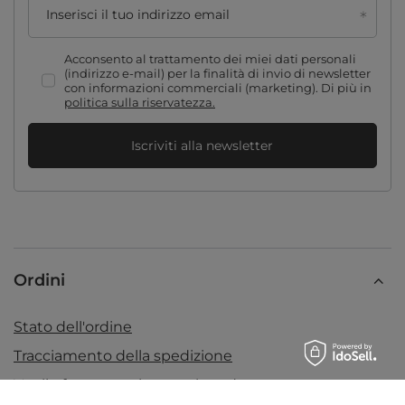
Inserisci il tuo indirizzo email
Acconsento al trattamento dei miei dati personali
(indirizzo e-mail) per la finalità di invio di newsletter
con informazioni commerciali (marketing). Di più in
politica sulla riservatezza.
Iscriviti alla newsletter
Ordini
Stato dell'ordine
Tracciamento della spedizione
Voglio fare un reclamo sul prodotto