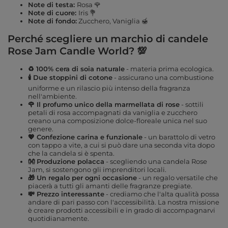
Note di testa:
Rosa 🌹
Note di cuore:
Iris 💐
Note di fondo:
Zucchero, Vaniglia 🍯
Perché scegliere un marchio di candele
Rose Jam Candle World? 💯
♻️ 100% cera di soia naturale
- materia prima ecologica.
🕯️ Due stoppini di cotone
- assicurano una combustione
uniforme e un rilascio più intenso della fragranza
nell'ambiente.
🌹 Il profumo unico della marmellata di rose
- sottili
petali di rosa accompagnati da vaniglia e zucchero
creano una composizione dolce-floreale unica nel suo
genere.
💖 Confezione carina e funzionale
- un barattolo di vetro
con tappo a vite, a cui si può dare una seconda vita dopo
che la candela si è spenta.
👐 Produzione polacca
- scegliendo una candela Rose
Jam, si sostengono gli imprenditori locali.
🎁 Un regalo per ogni occasione
- un regalo versatile che
piacerà a tutti gli amanti delle fragranze pregiate.
💸 Prezzo interessante
- crediamo che l'alta qualità possa
andare di pari passo con l'accessibilità. La nostra missione
è creare prodotti accessibili e in grado di accompagnarvi
quotidianamente.