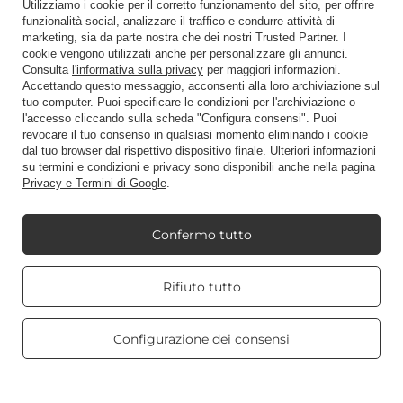
Utilizziamo i cookie per il corretto funzionamento del sito, per offrire
Voglio restituire un prodotto
funzionalità social, analizzare il traffico e condurre attività di
Voglio scambiare la merce
marketing, sia da parte nostra che dei nostri Trusted Partner. I
cookie vengono utilizzati anche per personalizzare gli annunci.
Contatto
Consulta
l'informativa sulla privacy
per maggiori informazioni.
Accettando questo messaggio, acconsenti alla loro archiviazione sul
tuo computer. Puoi specificare le condizioni per l'archiviazione o
l'accesso cliccando sulla scheda "Configura consensi". Puoi
Conto
revocare il tuo consenso in qualsiasi momento eliminando i cookie
dal tuo browser dal rispettivo dispositivo finale. Ulteriori informazioni
su termini e condizioni e privacy sono disponibili anche nella pagina
Privacy e Termini di Google
.
Regolamenti
Confermo tutto
Mio Candle World
Real customers
Rifiuto tutto
reviews
4.8
/ 5.0
Informazioni sul prodotto
469 reviews
Configurazione dei consensi
Candele profumate