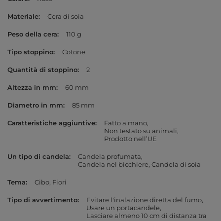
Materiale
Cera di soia
Peso della cera
110 g
Tipo stoppino
Cotone
Quantità di stoppino
2
Altezza in mm
60 mm
Diametro in mm
85 mm
Caratteristiche aggiuntive
Fatto a mano
Non testato su animali
Prodotto nell’UE
Un tipo di candela
Candela profumata
Candela nel bicchiere
Candela di soia
Tema
Cibo
Fiori
Tipo di avvertimento
Evitare l'inalazione diretta del fumo
Usare un portacandele
Lasciare almeno 10 cm di distanza tra