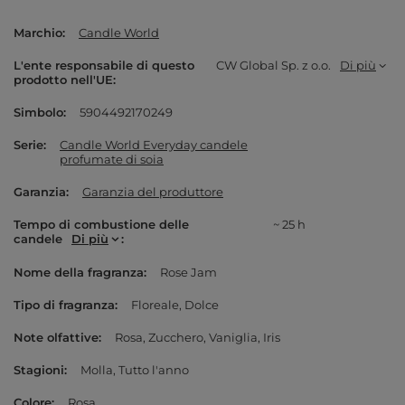
Marchio
Candle World
L'ente responsabile di questo
CW Global Sp. z o.o.
Di più
prodotto nell'UE
Simbolo
5904492170249
Serie
Candle World Everyday candele
profumate di soia
Garanzia
Garanzia del produttore
Tempo di combustione delle
~ 25 h
candele
Di più
Nome della fragranza
Rose Jam
Tipo di fragranza
Floreale
Dolce
Note olfattive
Rosa
Zucchero
Vaniglia
Iris
Stagioni
Molla
Tutto l'anno
Colore
Rosa