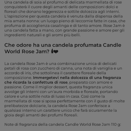
Una candela di soia al profumo di delicata marmellata di rose
conquisterà il cuore degli amanti delle composizioni dolci e
floreali che donano leggerezza e sottile dolcezza agli interni.
L'ispirazione per questa candela è venuta dalla dispensa della
mia amata nonna: un luogo pieno di leccornie fatte in casa, che
profuma di accoglienza casalinga e di tanto amore. Rose Jam è
una candela fatta a mano, con grande passione e amore per gli
ingredienti naturali e gli aromi più belli.
Che odore ha una candela profumata Candle
World Rose Jam? 🕯❤️
La candela Rose Jam è una combinazione unica di delicati
petali di rosa con zucchero di canna, una nota di vaniglia e un
accordo di iris, che sottolinea il carattere floreale della
composizione.
Immergetevi nella dolcezza di una fragranza
che ricorda la confettura di rose
, preparato con amore e
passione. Come il miglior dessert, questa fragranza unica
avvolge gli interni con un'aura morbida e floreale, portando
calore e una sottile nota di lusso in casa. Così come la
marmellata di rose si sposa perfettamente con il gusto di molte
prelibatezze dolciarie, la candela Rose Jam conferisce a
qualsiasi interno un carattere unico che farà sicuramente la
gioia degli amanti dei profumi floreali.
Note di fragranza della candela Candle World Rose Jam 110 g: