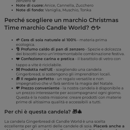
zenzero 🍪
Note di cuore:
Anice, Cannella, Zucchero
Note di fondo:
Vaniglia, Muschio, Tonka
Perché scegliere un marchio
Christmas
Time marchio Candle World? ⛄✨
🌱 Cera di soia naturale al 100%
- materia prima
ecologica.
🎅 Profumo caldo di pan di zenzero
- Spezie e dolcezza
dei biscotti sono un'intramontabile combinazione festiva.
❤️ Confezione carina e pratica
- il barattolo di vetro con
tappo a vite è riciclabile.
👐
Prodotta nell'UE
- scegliendo una candela
Gingerbread, si sostengono gli imprenditori locali.
🎁 Il regalo perfetto
- un regalo versatile e non
impegnativo che vi farà sentire la magia del Natale.
💸 Prezzo conveniente
- la nostra candela è disponibile a
un prezzo interessante per accompagnarvi ogni giorno.
Questa è la nostra missione: creare prodotti con materie
prime di altissima qualità e accessibili a tutti.
Per chi è questa candela? 🎁🎄
La candela Gingerbread di Candle World è una scelta
eccellente per gli amanti delle candele di soia.
Piacerà anche a