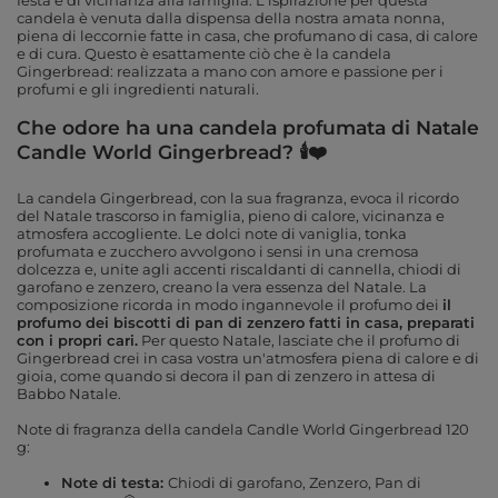
festa e di vicinanza alla famiglia. L'ispirazione per questa
candela è venuta dalla dispensa della nostra amata nonna,
piena di leccornie fatte in casa, che profumano di casa, di calore
e di cura. Questo è esattamente ciò che è la candela
Gingerbread: realizzata a mano con amore e passione per i
profumi e gli ingredienti naturali.
Che odore ha una candela profumata di Natale
Candle World Gingerbread? 🕯❤️
La candela Gingerbread, con la sua fragranza, evoca il ricordo
del Natale trascorso in famiglia, pieno di calore, vicinanza e
atmosfera accogliente. Le dolci note di vaniglia, tonka
profumata e zucchero avvolgono i sensi in una cremosa
dolcezza e, unite agli accenti riscaldanti di cannella, chiodi di
garofano e zenzero, creano la vera essenza del Natale. La
composizione ricorda in modo ingannevole il profumo dei
il
profumo dei biscotti di pan di zenzero fatti in casa, preparati
con i propri cari.
Per questo Natale, lasciate che il profumo di
Gingerbread crei in casa vostra un'atmosfera piena di calore e di
gioia, come quando si decora il pan di zenzero in attesa di
Babbo Natale.
Note di fragranza della candela Candle World Gingerbread 120
g:
Note di testa:
Chiodi di garofano, Zenzero, Pan di