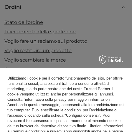
Ordini
Stato dell'ordine
Tracciamento della spedizione
Voglio fare un reclamo sul prodotto
Voglio restituire un prodotto
Voglio scambiare la merce
Contatto
Utilizziamo i cookie per il corretto funzionamento del sito, per offrire
funzionalità social, analizzare il traffico e condurre attività di
marketing, sia da parte nostra che dei nostri Trusted Partner. I
Conto
cookie vengono utilizzati anche per personalizzare gli annunci.
Consulta
l'informativa sulla privacy
per maggiori informazioni.
Accettando questo messaggio, acconsenti alla loro archiviazione sul
tuo computer. Puoi specificare le condizioni per l'archiviazione o
Regolamenti
l'accesso cliccando sulla scheda "Configura consensi". Puoi
revocare il tuo consenso in qualsiasi momento eliminando i cookie
dal tuo browser dal rispettivo dispositivo finale. Ulteriori informazioni
su termini e condizioni e privacy sono disponibili anche nella pagina