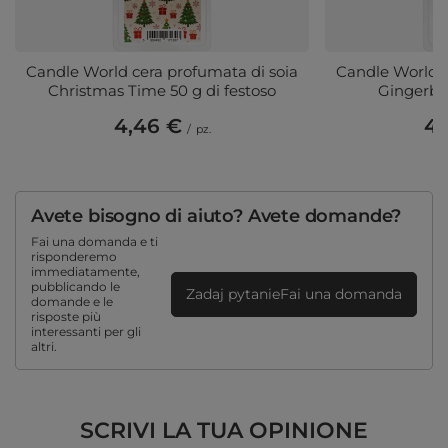
Candle World cera profumata di soia
Candle World c
Christmas Time 50 g di festoso
Gingerbre
4,46 €
4,
/
pz.
Avete bisogno di aiuto? Avete domande?
Fai una domanda e ti
risponderemo
immediatamente,
pubblicando le
Zadaj pytanieFai una domanda
domande e le
risposte più
interessanti per gli
altri.
SCRIVI LA TUA OPINIONE