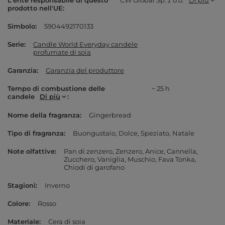
L'ente responsabile di questo
CW Global Sp. z o.o.
Di più
prodotto nell'UE
Simbolo
5904492170133
Serie
Candle World Everyday candele
profumate di soia
Garanzia
Garanzia del produttore
Tempo di combustione delle
~ 25 h
candele
Di più
Nome della fragranza
Gingerbread
Tipo di fragranza
Buongustaio
Dolce
Speziato
Natale
Note olfattive
Pan di zenzero
Zenzero
Anice
Cannella
Zucchero
Vaniglia
Muschio
Fava Tonka
Chiodi di garofano
Stagioni
Inverno
Colore
Rosso
Materiale
Cera di soia