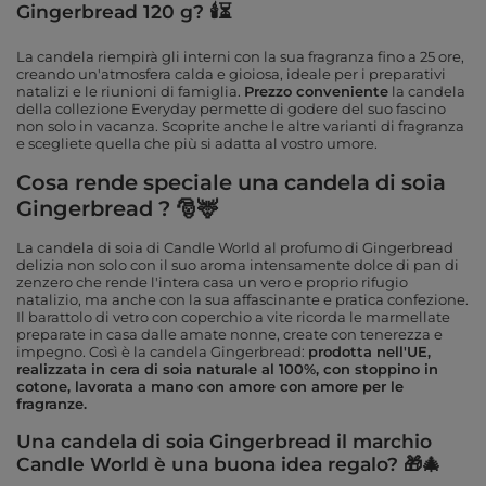
Gingerbread 120 g? 🕯⏳
La candela riempirà gli interni con la sua fragranza fino a 25 ore,
creando un'atmosfera calda e gioiosa, ideale per i preparativi
natalizi e le riunioni di famiglia.
Prezzo conveniente
la candela
della collezione Everyday permette di godere del suo fascino
non solo in vacanza. Scoprite anche le altre varianti di fragranza
e scegliete quella che più si adatta al vostro umore.
Cosa rende speciale una candela di soia
Gingerbread ? 🎅🦌
La candela di soia di Candle World al profumo di Gingerbread
delizia non solo con il suo aroma intensamente dolce di pan di
zenzero che rende l'intera casa un vero e proprio rifugio
natalizio, ma anche con la sua affascinante e pratica confezione.
Il barattolo di vetro con coperchio a vite ricorda le marmellate
preparate in casa dalle amate nonne, create con tenerezza e
impegno. Così è la candela Gingerbread:
prodotta nell'UE,
realizzata in cera di soia naturale al 100%, con stoppino in
cotone, lavorata a mano con amore con amore per le
fragranze.
Una candela di soia Gingerbread
il marchio
Candle World è una buona idea regalo? 🎁🎄