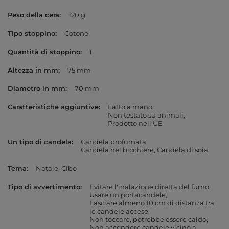
Peso della cera
120 g
Tipo stoppino
Cotone
Quantità di stoppino
1
Altezza in mm
75 mm
Diametro in mm
70 mm
Caratteristiche aggiuntive
Fatto a mano
Non testato su animali
Prodotto nell’UE
Un tipo di candela
Candela profumata
Candela nel bicchiere
Candela di soia
Tema
Natale
Cibo
Tipo di avvertimento
Evitare l'inalazione diretta del fumo
Usare un portacandele
Lasciare almeno 10 cm di distanza tra
le candele accese
Non toccare, potrebbe essere caldo
Non accendere candele vicino a