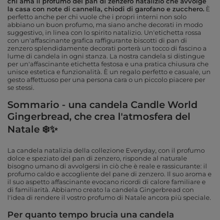
chi ama il profumo del pan di zenzero natalizio che avvolge
la casa con note di cannella, chiodi di garofano e zucchero.
È
perfetto anche per chi vuole che i propri interni non solo
abbiano un buon profumo, ma siano anche decorati in modo
suggestivo, in linea con lo spirito natalizio. Un'etichetta rossa
con un'affascinante grafica raffigurante biscotti di pan di
zenzero splendidamente decorati porterà un tocco di fascino a
lume di candela in ogni stanza. La nostra candela si distingue
per un'affascinante etichetta festosa e una pratica chiusura che
unisce estetica e funzionalità. È un regalo perfetto e casuale, un
gesto affettuoso per una persona cara o un piccolo piacere per
se stessi.
Sommario - una candela Candle World
Gingerbread, che crea l'atmosfera del
Natale ❄️✨
La candela natalizia della collezione Everyday, con il profumo
dolce e speziato del pan di zenzero, risponde al naturale
bisogno umano di avvolgersi in ciò che è reale e rassicurante: il
profumo caldo e accogliente del pane di zenzero. Il suo aroma e
il suo aspetto affascinante evocano ricordi di calore familiare e
di familiarità. Abbiamo creato la candela Gingerbread con
l'idea di rendere il vostro profumo di Natale ancora più speciale.
Per quanto tempo brucia una candela