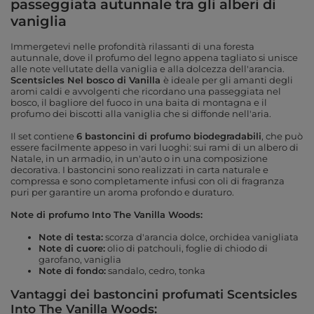
passeggiata autunnale tra gli alberi di
vaniglia
Immergetevi nelle profondità rilassanti di una foresta
autunnale, dove il profumo del legno appena tagliato si unisce
alle note vellutate della vaniglia e alla dolcezza dell'arancia.
Scentsicles Nel bosco di Vanilla
è ideale per gli amanti degli
aromi caldi e avvolgenti che ricordano una passeggiata nel
bosco, il bagliore del fuoco in una baita di montagna e il
profumo dei biscotti alla vaniglia che si diffonde nell'aria.
Il set contiene
6 bastoncini di profumo biodegradabili
, che può
essere facilmente appeso in vari luoghi: sui rami di un albero di
Natale, in un armadio, in un'auto o in una composizione
decorativa. I bastoncini sono realizzati in carta naturale e
compressa e sono completamente infusi con oli di fragranza
puri per garantire un aroma profondo e duraturo.
Note di profumo Into The Vanilla Woods:
Note di testa:
scorza d'arancia dolce, orchidea vanigliata
Note di cuore:
olio di patchouli, foglie di chiodo di
garofano, vaniglia
Note di fondo:
sandalo, cedro, tonka
Vantaggi dei bastoncini profumati Scentsicles
Into The Vanilla Woods: