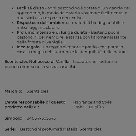
Facilità d'uso
- ogni bastoncino è dotato di un gancio per
appenderlo, in modo da poterlo sistemare facilmente in
qualsiasi casa o spazio decorativo.
Rispettoso dell'ambiente
- materiali biodegradabili e
imballaggi riciclabili.
Profumo intenso e di lunga durata
- Bastano pochi
bastoncini per riempire la stanza con l'aroma rilassante
della foresta di vaniglia.
Idea regalo
- un regalo elegante e pratico che porta in
casa la magia dell'autunno e la tranquillità della natura.
Scentsicles Nel bosco di Vanilla
- lasciate che l'autunno
prenda dimora nella vostra casa. 🌲🕯️
Marchio
Scentsicles
L'ente responsabile di questo
Fragrance and Style
prodotto nell'UE
GmbH
Di più
Simbolo
840347303545
Serie
Bastoncini profumati Natalizi Scentsicles