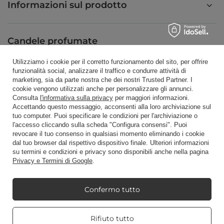
Informazioni sul prodotto
Candele profumate
Utilizziamo i cookie per il corretto funzionamento del sito, per offrire
funzionalità social, analizzare il traffico e condurre attività di
Scorciatoia
marketing, sia da parte nostra che dei nostri Trusted Partner. I
cookie vengono utilizzati anche per personalizzare gli annunci.
Consulta
l'informativa sulla privacy
per maggiori informazioni.
Accettando questo messaggio, acconsenti alla loro archiviazione sul
Blog
tuo computer. Puoi specificare le condizioni per l'archiviazione o
l'accesso cliccando sulla scheda "Configura consensi". Puoi
revocare il tuo consenso in qualsiasi momento eliminando i cookie
dal tuo browser dal rispettivo dispositivo finale. Ulteriori informazioni
su termini e condizioni e privacy sono disponibili anche nella pagina
Privacy e Termini di Google
.
+48512350052
shop@candleworld.eu
Candle World
,
Tarnowska 23/2
,
61-323
Poznań
Confermo tutto
Real customers
Rifiuto tutto
Presentiamo i prezzi netti in negozio (IVA esclusa).
reviews