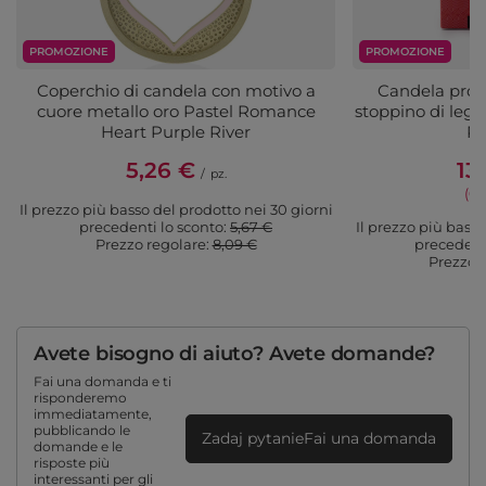
PROMOZIONE
PROMOZIONE
Coperchio di candela con motivo a
Candela prof
cuore metallo oro Pastel Romance
stoppino di leg
Heart Purple River
Ri
5,26 €
13
/
pz.
(6,
Il prezzo più basso del prodotto nei 30 giorni
precedenti lo sconto:
5,67 €
Il prezzo più basso
Prezzo regolare:
8,09 €
precedenti
Prezzo 
Avete bisogno di aiuto? Avete domande?
Fai una domanda e ti
risponderemo
immediatamente,
pubblicando le
Zadaj pytanieFai una domanda
domande e le
risposte più
interessanti per gli