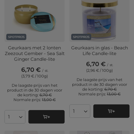
SPOTPRIJS
SPOTPRIJS
Geurkaars met 2 lonten
Geurkaars in glas - Beach
Zeezout Gember - Sea Salt
Life Candle-lite
Ginger Candle-lite
6,70 €
/
st.
6,70 €
(2,96 € / 100g
)
/
st.
(3,79 € / 100g
)
De laagste prijs van het
product in de 30 dagen voor
De laagste prijs van het
de korting:
6,70 €
product in de 30 dagen voor
Normale prijs:
13,00 €
de korting:
6,70 €
Normale prijs:
13,00 €
Aantal producten
Aantal producten