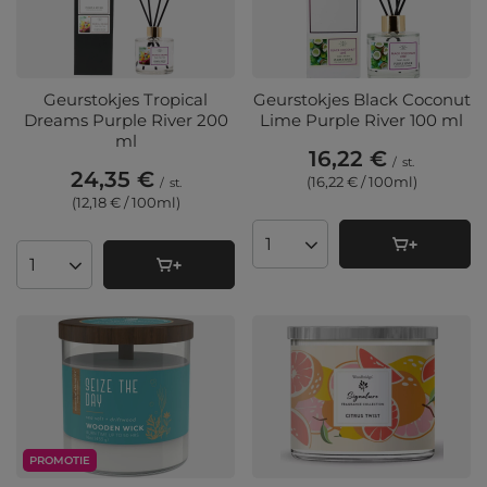
Geurstokjes Tropical
Geurstokjes Black Coconut
Dreams Purple River 200
Lime Purple River 100 ml
ml
16,22 €
/
st.
24,35 €
(16,22 € / 100ml
)
/
st.
(12,18 € / 100ml
)
Aantal producten
Aantal producten
PROMOTIE