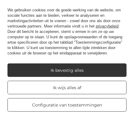
Ik wil een product retourneren
We gebruiken cookies voor de goede werking van de website, om
sociale functies aan te bieden, verkeer te analyseren en
Ik wil de goederen ruilen
marketingactiviteiten uit te voeren - zowel door ons als door onze
Contact
vertrouwde partners. Meer informatie vindt u in het
privacybeleid
.
Door dit bericht te accepteren, stemt u ermee in om ze op uw
computer op te slaan. U kunt de opslagvoorwaarden of de toegang
ertoe specificeren door op het tabblad "Toestemmingsconfiguratie"
te klikken. U kunt uw toestemming te allen tijde intrekken door
Rekening
cookies uit de browser op het eindapparaat te verwijderen.
Ik bevestig alles
Regelgeving
Real customers
Ik wijs alles af
reviews
4.8
Mijn Candle World
/ 5.0
469 reviews
Configuratie van toestemmingen
Product informatie