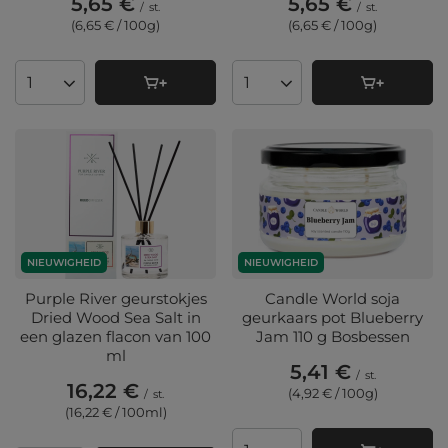
5,65 €
5,65 €
/
st.
/
st.
(6,65 € / 100g
)
(6,65 € / 100g
)
Aantal producten
Aantal producten
NIEUWIGHEID
NIEUWIGHEID
Purple River geurstokjes
Candle World soja
Dried Wood Sea Salt in
geurkaars pot Blueberry
een glazen flacon van 100
Jam 110 g Bosbessen
ml
5,41 €
/
st.
16,22 €
(4,92 € / 100g
)
/
st.
(16,22 € / 100ml
)