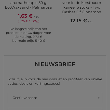
aromatherapie 50 g
voor in de kerstboom
EcoWaxSand - Palmarosa
kaneel 6 stuks - Two
Dashes Of Cinnamon
1,63 €
/
st.
12,15 €
(3,26 € / 100g)
/
st.
De laagste prijs van het
product in de 30 dagen voor
de korting:
9,72 €
Normale prijs:
5,40 €
NIEUWSBRIEF
Schrijf je in voor de nieuwsbrief en profiteer van unieke
acties, deals en kortingscodes!
Geef uw naam