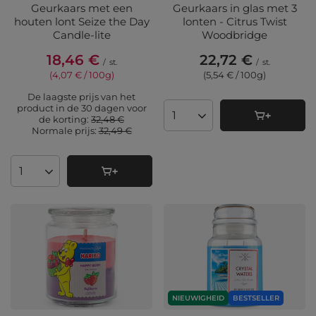
Geurkaars met een
Geurkaars in glas met 3
houten lont Seize the Day
lonten - Citrus Twist
Candle-lite
Woodbridge
18,46 €
22,72 €
/
st.
/
st.
(4,07 € / 100g
)
(5,54 € / 100g
)
De laagste prijs van het
product in de 30 dagen voor
de korting:
32,48 €
Aantal producten
Normale prijs:
32,49 €
Aantal producten
NIEUWIGHEID
BESTSELLER