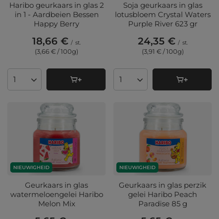
Haribo geurkaars in glas 2
Soja geurkaars in glas
in 1 - Aardbeien Bessen
lotusbloem Crystal Waters
Happy Berry
Purple River 623 gr
18,66 €
24,35 €
/
st.
/
st.
(3,66 € / 100g
)
(3,91 € / 100g
)
Aantal producten
Aantal producten
NIEUWIGHEID
NIEUWIGHEID
Geurkaars in glas
Geurkaars in glas perzik
watermeloengelei Haribo
gelei Haribo Peach
Melon Mix
Paradise 85 g