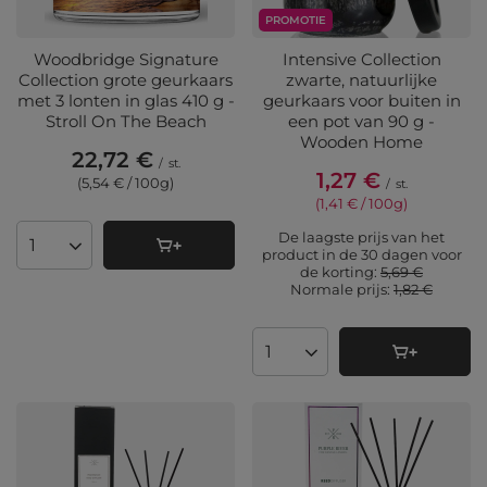
PROMOTIE
Woodbridge Signature
Intensive Collection
Collection grote geurkaars
zwarte, natuurlijke
met 3 lonten in glas 410 g -
geurkaars voor buiten in
Stroll On The Beach
een pot van 90 g -
Wooden Home
22,72 €
/
st.
1,27 €
(5,54 € / 100g
)
/
st.
(1,41 € / 100g
)
De laagste prijs van het
Aantal producten
product in de 30 dagen voor
de korting:
5,69 €
Normale prijs:
1,82 €
Aantal producten