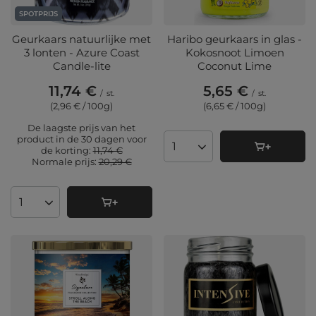
SPOTPRIJS
Geurkaars natuurlijke met
Haribo geurkaars in glas -
3 lonten - Azure Coast
Kokosnoot Limoen
Candle-lite
Coconut Lime
11,74 €
5,65 €
/
st.
/
st.
(2,96 € / 100g
)
(6,65 € / 100g
)
De laagste prijs van het
product in de 30 dagen voor
de korting:
11,74 €
Aantal producten
Normale prijs:
20,29 €
Aantal producten