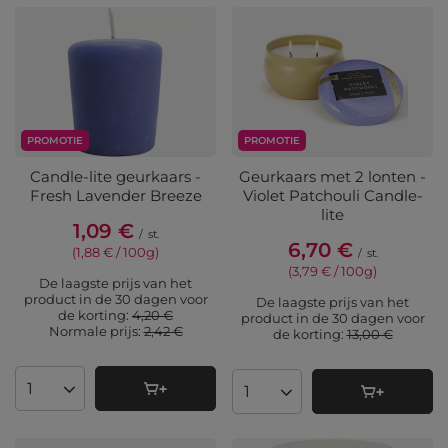
PROMOTIE
PROMOTIE
Candle-lite geurkaars -
Geurkaars met 2 lonten -
Fresh Lavender Breeze
Violet Patchouli Candle-
lite
1,09 €
/
st.
6,70 €
(1,88 € / 100g
)
/
st.
(3,79 € / 100g
)
De laagste prijs van het
product in de 30 dagen voor
De laagste prijs van het
de korting:
4,20 €
product in de 30 dagen voor
Normale prijs:
2,42 €
de korting:
13,00 €
Aantal producten
Aantal producten