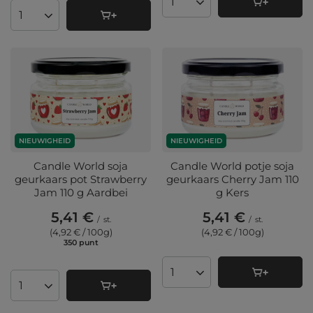
Aantal producten
Aantal producten
NIEUWIGHEID
NIEUWIGHEID
Candle World soja
Candle World potje soja
geurkaars pot Strawberry
geurkaars Cherry Jam 110
Jam 110 g Aardbei
g Kers
5,41 €
5,41 €
/
st.
/
st.
(4,92 € / 100g
)
(4,92 € / 100g
)
350
punt
punten
Aantal producten
Aantal producten