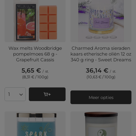
Wax melts Woodbridge
Charmed Aroma sieraden
pompelmoes 68 g -
kaars etherische oliën 12 oz
Grapefruit Cassis
340 g ring - Sweet Dreams
5,65 €
36,14 €
/
st.
/
st.
(8,31 € / 100g
)
(10,63 € / 100g
)
Aantal producten
Meer opties