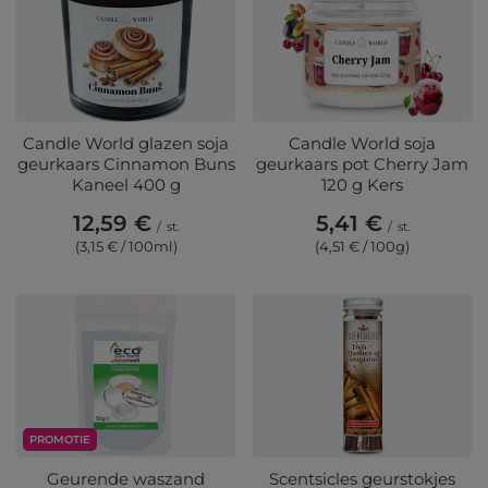
Candle World glazen soja
Candle World soja
geurkaars Cinnamon Buns
geurkaars pot Cherry Jam
Kaneel 400 g
120 g Kers
12,59 €
5,41 €
/
st.
/
st.
(3,15 € / 100ml)
(4,51 € / 100g)
PROMOTIE
Geurende waszand
Scentsicles geurstokjes