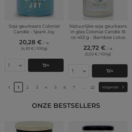
Soja geurkaars Colonial
Natuurlijke soja geurkaars
Candle - Spark Joy
in glas Colonial Candle 16
oz 453 g - Bamboe Lotus
20,28 €
/
st.
22,72 €
(4,93 € / 100g
)
/
st.
(5,02 € / 100g
)
Aantal producten
Aantal producten
1
2
3
4
5
6
7
...
22
Volgende
ONZE BESTSELLERS