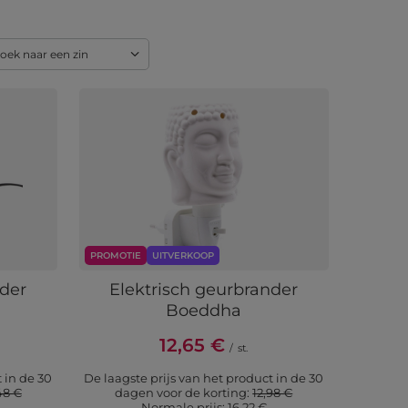
oek naar een zin
PROMOTIE
UITVERKOOP
nder
Elektrisch geurbrander
Boeddha
12,65 €
/
st.
 in de 30
De laagste prijs van het product in de 30
48 €
dagen voor de korting:
12,98 €
Normale prijs:
16,22 €