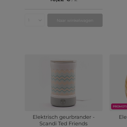
/
st.
Naar winkelwagen
Aantal producten
PROMOTI
Elektrisch geurbrander -
Ele
Scandi Ted Friends