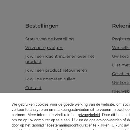
Bestellingen
Reken
Status van de bestelling
Registre
Verzending volgen
Winkelk
Ik wil een klacht indienen over het
Uw kort
product
Lijst me
Ik wil een product retourneren
Geschied
Ik wil de goederen ruilen
Uw kort
Contact
Nieuwsbr
We gebruiken cookies voor de goede werking van de website, om socia
Real customers
reviews
verkeer te analyseren en marketingactiviteiten uit te voeren - zowel d
4.8
Product informatie
Geurk
partners. Meer informatie vindt u in het
/ 5.0
privacybeleid
. Door dit bericht
om ze op uw computer op te slaan. U kunt de opslagvoorwaarden of de
469 reviews
door op het tabblad "Toestemmingsconfiguratie" te klikken. U kunt uw 
Candle World blog