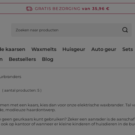
GRATIS BEZORGING
van 35,96 €
e kaarsen
Waxmelts
Huisgeur
Auto geur
Sets
n
Bestsellers
Blog
eurbranders
( aantal producten:
5
)
men met een kaars, kies dan voor onze elektrische waxbrander. Tal v
mde, modieuze haardontwerp.
 je geen geurkaars kunt gebruiken? Zeker een aanrader is de aanschaf
k op kantoor of wanneer er kleine kinderen of huisdieren in de buur