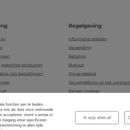
ing
Regelgeving
ren
Informatie opslaan
ar
Verzending
ingen
Betaling
t gekochte producten
Statuut
enis van bestellingen
Privacybeleid
ingen
Terugtrekking uit het contract
ief
Beheer cookies
le functies aan te bieden,
oor ons als door onze vertrouwde
aarsen
Snelkoppeling
 te accepteren, stemt u ermee in
Ik wijs alles af
 toegang ertoe specificeren
toestemming te allen tijde
Soja geurkaarsen