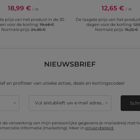
18,99 €
12,65 €
/
st.
/
st.
te prijs van het product in de 30
De laagste prijs van het product
en voor de korting:
19,48 €
dagen voor de korting:
12,
Normale prijs:
24,36 €
Normale prijs:
16,22 €
NIEUWSBRIEF
ief en profiteer van unieke acties, deals en kortingscodes!
Vul alstublieft uw e-mail adres in
Schr
r de verwerking van mijn persoonlijke gegevens (e-mailadres) met h
merciële informatie (marketing). Meer in
privacybeleid.