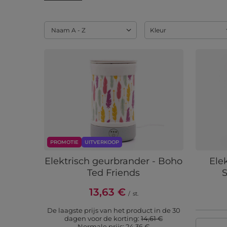
Sortering wijzigen
Naam A - Z
Kleur
PROMOTIE
UITVERKOOP
Elektrisch geurbrander - Boho
Ele
Ted Friends
S
13,63 €
/
st.
De laagste prijs van het product in de 30
dagen voor de korting:
14,61 €
Normale prijs:
24,36 €