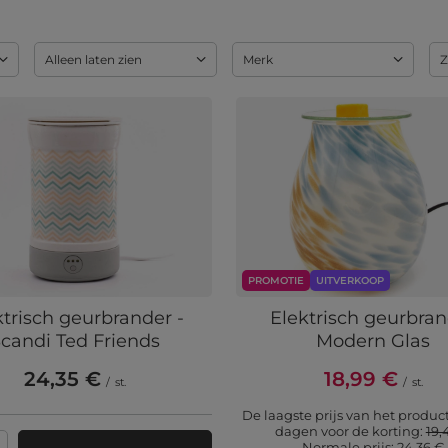
Alleen laten zien
Merk
Z
PROMOTIE
UITVERKOOP
ktrisch geurbrander -
Elektrisch geurbra
candi Ted Friends
Modern Glas
24,35 €
18,99 €
/
st.
/
st.
De laagste prijs van het product
dagen voor de korting:
19,
Normale prijs:
24,36 €