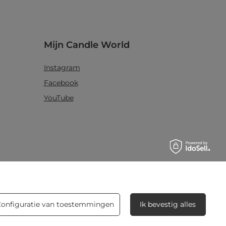
Mijn Candle World
Instagram
Facebook
YouTube
Blog
Configuratie van toestemmingen
Ik bevestig alles
5 manieren om je kaars gelijkmatig