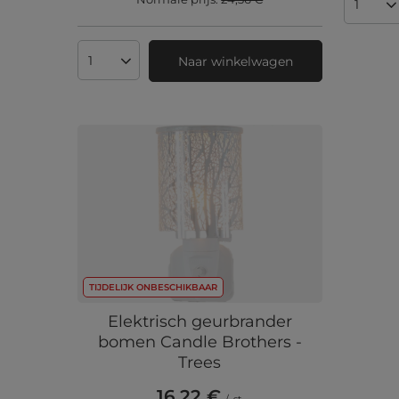
Aantal
Naar winkelwagen
Aantal producten
TIJDELIJK ONBESCHIKBAAR
Elektrisch geurbrander
bomen Candle Brothers -
Trees
16,22 €