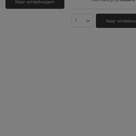
Naar winkelwagen
 producten
Naar winkelw
Aantal producten