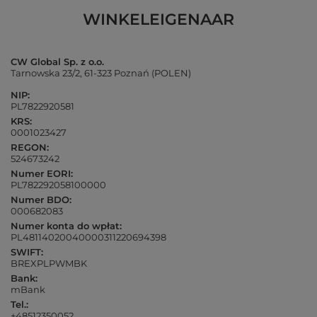
WINKELEIGENAAR
CW Global Sp. z o.o.
Tarnowska 23/2, 61-323 Poznań (POLEN)
NIP:
PL7822920581
KRS:
0001023427
REGON:
524673242
Numer EORI:
PL782292058100000
Numer BDO:
000682083
Numer konta do wpłat:
PL48114020040000311220694398
SWIFT:
BREXPLPWMBK
Bank:
mBank
Tel.:
+48512350052