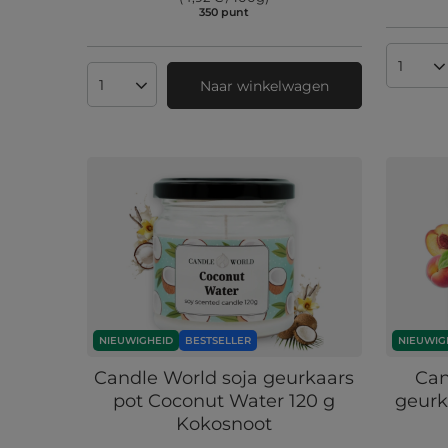
350
punt
punten
Aantal
Naar winkelwagen
Aantal producten
NIEUWIGHEID
BESTSELLER
NIEUWIG
Candle World soja geurkaars
Can
pot Coconut Water 120 g
geurk
Kokosnoot