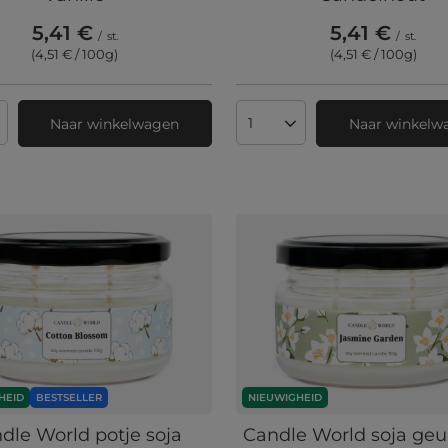
5,41 €
5,41 €
/
st.
/
st.
(4,51 € / 100g
)
(4,51 € / 100g
)
Naar winkelwagen
Naar winkelw
 producten
Aantal producten
HEID
BESTSELLER
NIEUWIGHEID
dle World potje soja
Candle World soja geu