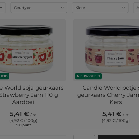
Geurtype
Kleur
A
HEID
NIEUWIGHEID
e World soja geurkaars
Candle World potje 
Strawberry Jam 110 g
geurkaars Cherry Jam
Aardbei
Kers
5,41 €
5,41 €
/
st.
/
st.
(4,92 € / 100g
)
(4,92 € / 100g
)
350
punt
punten