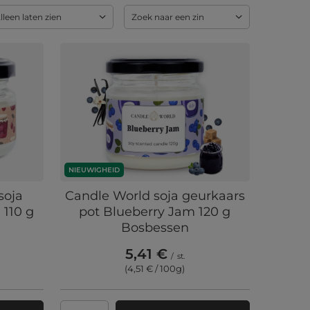
lleen laten zien
Zoek naar een zin
NIEUWIGHEID
soja
Candle World soja geurkaars
 110 g
pot Blueberry Jam 120 g
Bosbessen
5,41 €
/
st.
(4,51 € / 100g
)