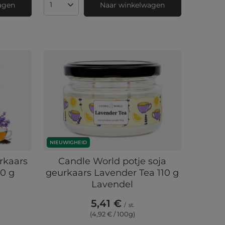
agen
Naar winkelwagen
Aantal producten
NIEUWIGHEID
rkaars
Candle World potje soja
20 g
geurkaars Lavender Tea 110 g
Lavendel
5,41 €
/
st.
(4,92 € / 100g
)