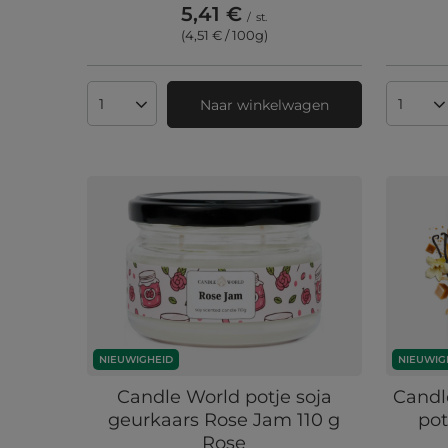
5,41 €
/
st.
(4,51 € / 100g
)
Naar winkelwagen
Aantal producten
Aantal
NIEUWIGHEID
NIEUWIG
Candle World potje soja
Candl
geurkaars Rose Jam 110 g
pot
Rose