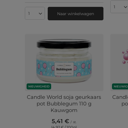
Aantal
Naar winkelwagen
Aantal producten
NIEUWIGHEID
NIEUWIG
Candle World soja geurkaars
Candl
pot Bubblegum 110 g
po
Kauwgom
5,41 €
/
st.
(4,92 € / 100g
)