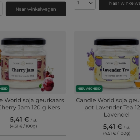
Naar winkelw
Aantal producten
Naar winkelwagen
 producten
HEID
NIEUWIGHEID
e World soja geurkaars
Candle World soja geu
Cherry Jam 120 g Kers
pot Lavender Tea 1
Lavendel
5,41 €
/
st.
5,41 €
(4,51 € / 100g
)
/
st.
(4,51 € / 100g
)