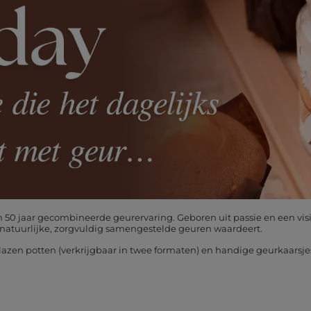
50 jaar gecombineerde geurervaring. Geboren uit passie en een visie
 natuurlijke, zorgvuldig samengestelde geuren waardeert.
azen potten (verkrijgbaar in twee formaten) en handige geurkaarsjes