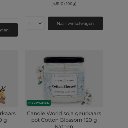
(4,51 € / 100g
)
Naar winkelwagen
Aantal producten
agen
NIEUWIGHEID
rkaars
Candle World soja geurkaars
0 g
pot Cotton Blossom 120 g
Katoen