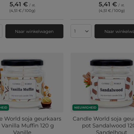
5,41 €
5,41 €
/
st.
/
st.
(4,51 € / 100g
)
(4,51 € / 100g
)
Naar winkelwagen
Naar winkelw
 producten
Aantal producten
HEID
NIEUWIGHEID
e World soja geurkaars
Candle World soja geu
 Vanilla Muffin 120 g
pot Sandalwood 12
Vanille
Sandelhout