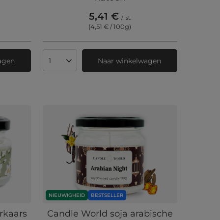
5,41 €
/
st.
(4,51 € / 100g
)
agen
Naar winkelwagen
Aantal producten
NIEUWIGHEID
BESTSELLER
rkaars
Candle World soja arabische