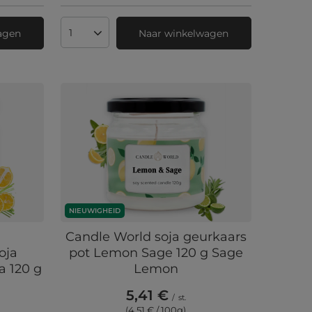
agen
Naar winkelwagen
Aantal producten
NIEUWIGHEID
Candle World soja geurkaars
oja
pot Lemon Sage 120 g Sage
a 120 g
Lemon
5,41 €
/
st.
(4,51 € / 100g
)