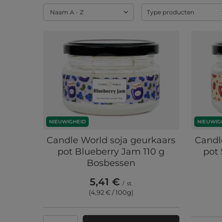
Sortering wijzigen
Naam A - Z
Type producten
NIEUWIGHEID
NIEUWIG
Candle World soja geurkaars
Candl
pot Blueberry Jam 110 g
pot 
Bosbessen
5,41 €
/
st.
(4,92 € / 100g
)