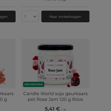
agen
Naar winkelwagen
Aantal producten
NIEUWIGHEID
rkaars
Candle World soja geurkaars
0 g
pot Rose Jam 120 g Roos
5,41 €
/
st.