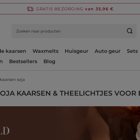
GRATIS BEZORGING
van 35,96 €
e kaarsen
Waxmelts
Huisgeur
Auto geur
Sets
n
Bestsellers
Blog
kaarsen soja
OJA KAARSEN & THEELICHTJES VOOR 