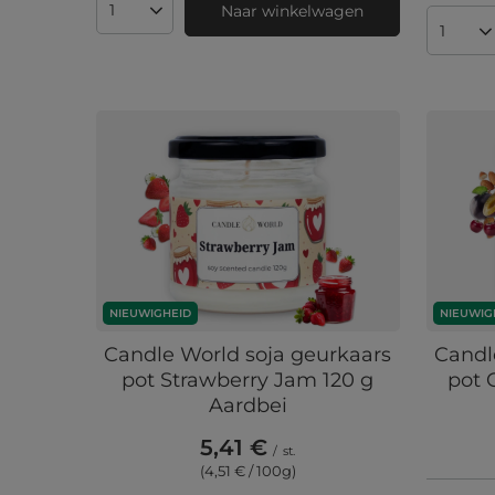
Naar winkelwagen
Aantal producten
Aantal
NIEUWIGHEID
NIEUWIG
Candle World soja geurkaars
Candl
pot Strawberry Jam 120 g
pot 
Aardbei
5,41 €
/
st.
(4,51 € / 100g
)