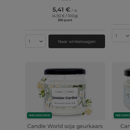
5,41 €
/
st.
(4,92 € / 100g
)
350
punt
punten
Aantal
Naar winkelwagen
Aantal producten
NIEUWIGHEID
NIEUWIG
Candle World soja geurkaars
Can