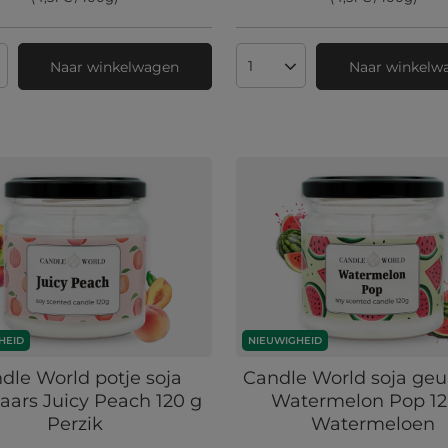
Naar winkelwagen
Naar winkelw
 producten
Aantal producten
HEID
NIEUWIGHEID
dle World potje soja
Candle World soja geu
aars Juicy Peach 120 g
Watermelon Pop 12
Perzik
Watermeloen