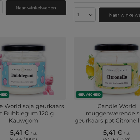
Naar winkelwagen
 producten
Naar winkelw
Aantal producten
HEID
NIEUWIGHEID
e World soja geurkaars
Candle World
t Bubblegum 120 g
muggenwerende s
Kauwgom
geurkaars pot Citronell
5,41 €
5,41 €
/
st.
/
st.
(4,51 € / 100g
)
(4,51 € / 100g
)