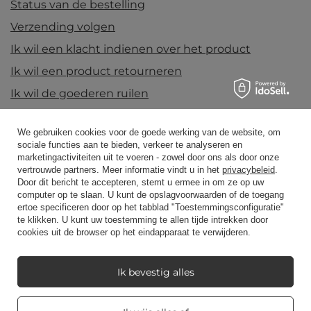
Status van de bestelling
Verzending volgen
Ik wil een klacht indienen over het product
Ik wil een product retourneren
Ik wil de goederen ruilen
Contact
We gebruiken cookies voor de goede werking van de website, om
sociale functies aan te bieden, verkeer te analyseren en
marketingactiviteiten uit te voeren - zowel door ons als door onze
Rekening
vertrouwde partners. Meer informatie vindt u in het
privacybeleid
.
Door dit bericht te accepteren, stemt u ermee in om ze op uw
computer op te slaan. U kunt de opslagvoorwaarden of de toegang
ertoe specificeren door op het tabblad "Toestemmingsconfiguratie"
Regelgeving
te klikken. U kunt uw toestemming te allen tijde intrekken door
cookies uit de browser op het eindapparaat te verwijderen.
Mijn Candle World
Ik bevestig alles
Real customers