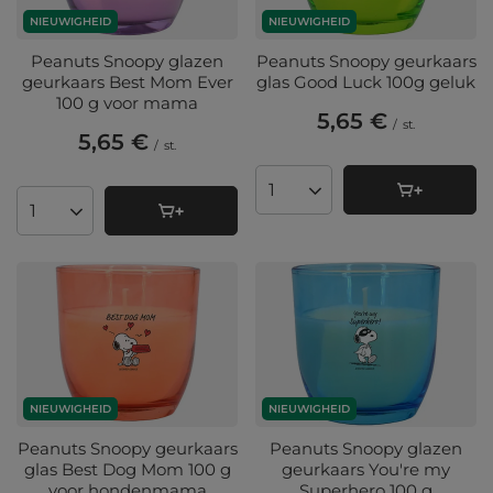
NIEUWIGHEID
NIEUWIGHEID
Peanuts Snoopy glazen
Peanuts Snoopy geurkaars
geurkaars Best Mom Ever
glas Good Luck 100g geluk
100 g voor mama
5,65 €
/
st.
5,65 €
/
st.
Aantal producten
Aantal producten
NIEUWIGHEID
NIEUWIGHEID
Peanuts Snoopy geurkaars
Peanuts Snoopy glazen
glas Best Dog Mom 100 g
geurkaars You're my
voor hondenmama
Superhero 100 g