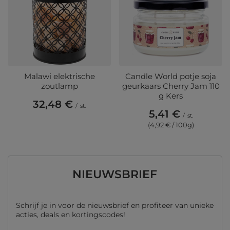
Malawi elektrische
Candle World potje soja
zoutlamp
geurkaars Cherry Jam 110
g Kers
32,48 €
/
st.
5,41 €
/
st.
(4,92 € / 100g)
NIEUWSBRIEF
Schrijf je in voor de nieuwsbrief en profiteer van unieke
acties, deals en kortingscodes!