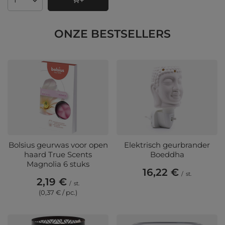
Aantal producten
ONZE BESTSELLERS
Bolsius geurwas voor open
Elektrisch geurbrander
haard True Scents
Boeddha
Magnolia 6 stuks
16,22 €
/
st.
2,19 €
/
st.
(0,37 € / pc.)