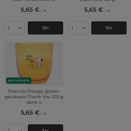
5,65 €
5,65 €
/
st.
/
st.
Aantal producten
Aantal producten
NIEUWIGHEID
Peanuts Snoopy glazen
geurkaars Thank You 100 g
dank u
5,65 €
/
st.