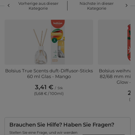
Vorherige aus dieser
Nächste in dieser
Kategorie
Kategorie
Bolsius True Scents duft-Diffusor-Sticks
Bolsius weihnac
60 ml Glas - Mango
82/68 mm mit 
Glow - 
3,41 €
/
Stk
2,
(5,68 € / 100ml)
(2,
Brauchen Sie Hilfe? Haben Sie Fragen?
Stellen Sie eine Frage, und wir werden