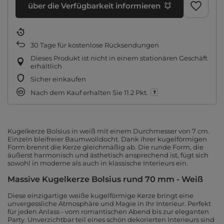
über die Verfügbarkeit informieren
30
Tage für kostenlose Rücksendungen
Dieses Produkt ist nicht in einem stationären Geschäft
erhältlich
Sicher einkaufen
Nach dem Kauf erhalten Sie
11.2 Pkt.
Kugelkerze Bolsius in weiß mit einem Durchmesser von 7 cm
.
Einzeln
bleifreier Baumwolldocht. Dank ihrer kugelförmigen
Form brennt die Kerze gleichmäßig ab. Die runde Form, die
äußerst harmonisch und ästhetisch ansprechend ist, fügt sich
sowohl in moderne als auch in klassische Interieurs ein.
Massive Kugelkerze Bolsius rund 70 mm - Weiß
Diese einzigartige weiße kugelförmige Kerze bringt eine
unvergessliche Atmosphäre und Magie in Ihr Interieur. Perfekt
für jeden Anlass - vom romantischen Abend bis zur eleganten
Party. Unverzichtbar
teil eines schön dekorierten Interieurs sind