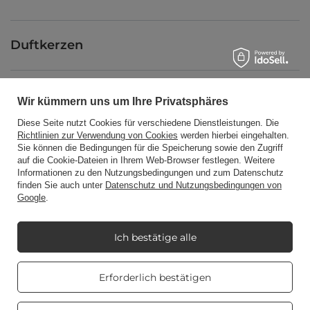
Duftkerzen
Abkürzung
Wir kümmern uns um Ihre Privatsphäres
Diese Seite nutzt Cookies für verschiedene Dienstleistungen. Die
Richtlinien zur Verwendung von Cookies
werden hierbei eingehalten.
Blog
Sie können die Bedingungen für die Speicherung sowie den Zugriff
auf die Cookie-Dateien in Ihrem Web-Browser festlegen. Weitere
Informationen zu den Nutzungsbedingungen und zum Datenschutz
finden Sie auch unter
Datenschutz und Nutzungsbedingungen von
Google
.
+48512350052
shop@candleworld.eu
Ich bestätige alle
Candle World
,
Tarnowska 23/2
,
61-323
Poznań
Real customers
Erforderlich bestätigen
reviews
4.8
/ 5.0
Im Shop präsentieren wir die Nettopreise (exkl. MwSt.).