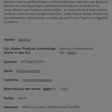
Kerzen. Die kugelförmigen, nicht duftenden Kerzen von Bolsius
bieten ein einzigartiges ästhetisches Erlebnis. Erhältlich in
einer Reihe von Farben und Größen, so dass Sie Ihre Dekoration
einfach und schnell ändern können. Jede Kerze dieser Marke ist
wunderschön verarbeitet, so dass sie auf Ihrem Tisch einzigartig
aussieht.
Marke
Bolsius
Für dieses Produkt zuständige
Bolsius International
Stelle in der EU
BV
Mehr
Symbol
8717847134714
Serie
Bolsius Kerzen
Garantie
Herstellergarantie
Brenndauer der Kerze
Mehr
~ 22 h
Farbe
Weiß
Material
Pflanzenwachs
Raffiniertes Paraffin