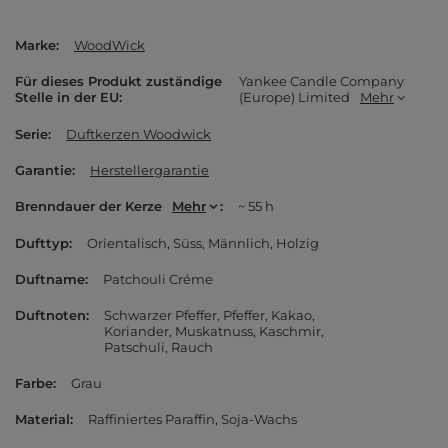
Marke
WoodWick
Für dieses Produkt zuständige
Yankee Candle Company
Stelle in der EU
(Europe) Limited
Mehr
Serie
Duftkerzen Woodwick
Garantie
Herstellergarantie
Brenndauer der Kerze
Mehr
~ 55 h
Dufttyp
Orientalisch
Süss
Männlich
Holzig
Duftname
Patchouli Créme
Duftnoten
Schwarzer Pfeffer
Pfeffer
Kakao
Koriander
Muskatnuss
Kaschmir
Patschuli
Rauch
Farbe
Grau
Material
Raffiniertes Paraffin
Soja-Wachs