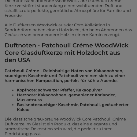
Die mittelstark duftende WoodWick Core Patchouli Créme
Kerze verströmt stundenlang einen wohltuenden Duft und
schafft so die perfekte, gemütliche Atmosphäre für Familie und
Freunde.
Alle Duftkerzen Woodwick aus der Core-Kollektion in
Sanduhrform haben einen Holzdocht, der beim Abbrennen das
Geräusch von brennendem Holz in einem Kamin erzeugt.
Duftnoten - Patchouli Créme WoodWick
Core Glasduftkerze mit Holzdocht aus
den USA
Patchouli Créme - Reichhaltige Noten von Kakaobohnen,
rauchigem Kaschmir und Patchouli vereinen sich zu einer
harmonischen Komposition, perfekt für kühle Abende.
Kopfnote: schwarzer Pfeffer, Kakaopulver
Herznote: Kakaobohnen, gemahlener Koriander,
Muskatnuss
Basisnoterauchiger Kaschmir, Patchouli, geräucherter
Kakao
Die klassische grau-braune WoodWick Core Patchouli Créme
Duftkerze im Glas ist ein Produkt, das eine elegante und
aromatische Dekoration sein wird, die perfekt zu Ihrer
Einrichtung passt.