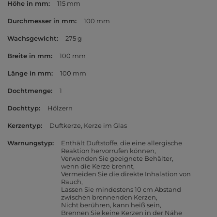
Höhe in mm
115 mm
Durchmesser in mm
100 mm
Wachsgewicht
275 g
Breite in mm
100 mm
Länge in mm
100 mm
Dochtmenge
1
Dochttyp
Hölzern
Kerzentyp
Duftkerze
Kerze im Glas
Warnungstyp
Enthält Duftstoffe, die eine allergische
Reaktion hervorrufen können
Verwenden Sie geeignete Behälter,
wenn die Kerze brennt
Vermeiden Sie die direkte Inhalation von
Rauch
Lassen Sie mindestens 10 cm Abstand
zwischen brennenden Kerzen
Nicht berühren, kann heiß sein
Brennen Sie keine Kerzen in der Nähe