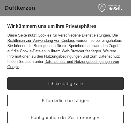
Duftkerzen
Wir kümmern uns um Ihre Privatsphäres
Abkürzung
Diese Seite nutzt Cookies für verschiedene Dienstleistungen. Die
Richtlinien zur Verwendung von Cookies
werden hierbei eingehalten.
Sie können die Bedingungen für die Speicherung sowie den Zugriff
Blog
auf die Cookie-Dateien in Ihrem Web-Browser festlegen. Weitere
Informationen zu den Nutzungsbedingungen und zum Datenschutz
finden Sie auch unter
Datenschutz und Nutzungsbedingungen von
Google
.
+48512350052
shop@candleworld.eu
Ich bestätige alle
Candle World
,
Tarnowska 23/2
,
61-323
Poznań
Real customers
Erforderlich bestätigen
reviews
4.8
/ 5.0
Im Shop präsentieren wir die Nettopreise (exkl. MwSt.).
469 reviews
Konfiguration der Zustimmungen
Copyright © Candle World 2016-2026 Alle Rechte vorbehalten