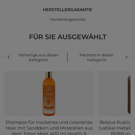
HERSTELLERGARANTIE
Herstellergarantie
FÜR SIE AUSGEWÄHLT
Vorherige aus dieser
Nächste in dieser
Kategorie
Kategorie
Shampoo für trockenes und coloriertes
Bolsius Rustic
Haar mit Sanddorn und Mineralien aus
rustikal metalli
dem Toten Meer 400 ml Health &
80/68 mm 