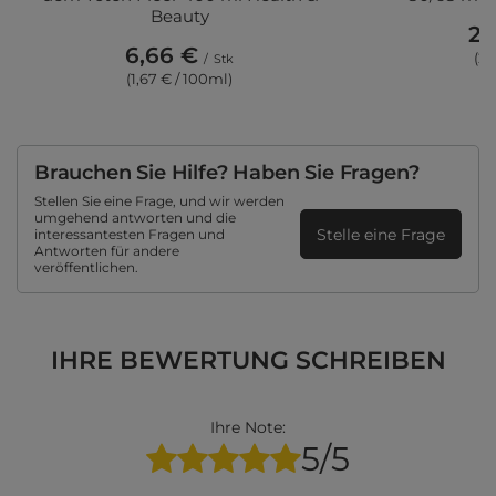
Beauty
2,
6,66 €
(2,
/
Stk
(1,67 € / 100ml)
Brauchen Sie Hilfe? Haben Sie Fragen?
Stellen Sie eine Frage, und wir werden
umgehend antworten und die
Stelle eine Frage
interessantesten Fragen und
Antworten für andere
veröffentlichen.
IHRE BEWERTUNG SCHREIBEN
Ihre Note:
5/5