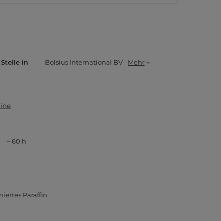
Stelle in
Bolsius International BV
Mehr
hine
~ 60 h
niertes Paraffin