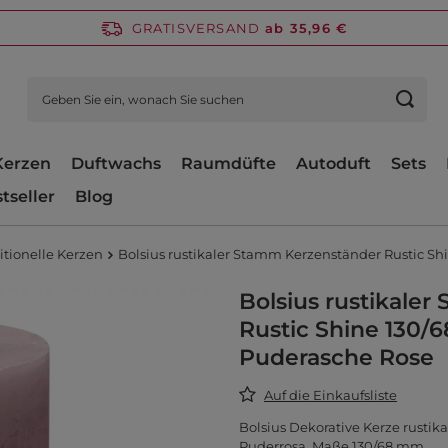
GRATISVERSAND
ab 35,96 €
Kerzen
Duftwachs
Raumdüfte
Autoduft
Sets
tseller
Blog
itionelle Kerzen
Bolsius rustikaler Stamm Kerzenständer Rustic Sh
Bolsius rustikale
Rustic Shine 130/
Puderasche Rose
Auf die Einkaufsliste
Bolsius Dekorative Kerze rustik
Puderrosa, Maße 130/68 mm.