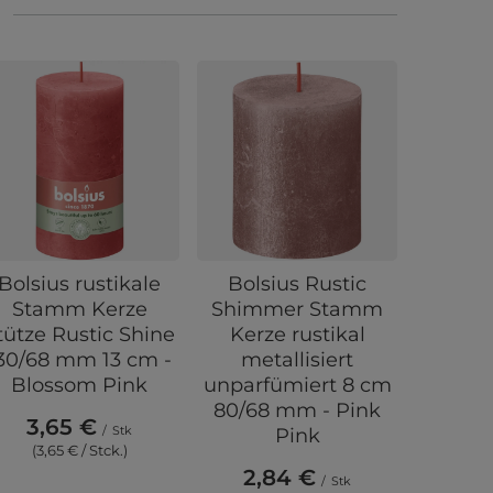
Bolsius rustikale
Bolsius Rustic
Bolsiu
Stamm Kerze
Shimmer Stamm
Bau
tütze Rustic Shine
Kerze rustikal
Kerz
30/68 mm 13 cm -
metallisiert
Rustic 
Blossom Pink
unparfümiert 8 cm
mm 
80/68 mm - Pink
Ja
3,65 €
/
Stk
Pink
3,
(3,65 € / Stck.)
2,84 €
(3,6
/
Stk