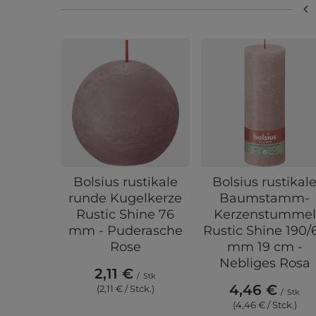
Bolsius rustikale
Bolsius rustikal
runde Kugelkerze
Baumstamm-
Rustic Shine 76
Kerzenstummel
mm - Puderasche
Rustic Shine 190/
Rose
mm 19 cm -
Nebliges Rosa
2,11 €
/
Stk
4,46 €
(2,11 € / Stck.)
/
Stk
(4,46 € / Stck.)