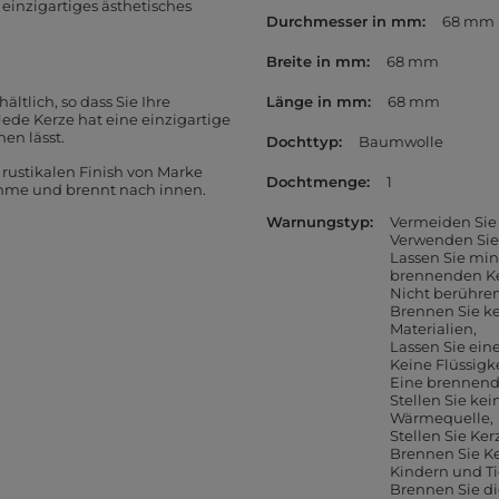
 einzigartiges ästhetisches
Durchmesser in mm
68 mm
Breite in mm
68 mm
ltlich, so dass Sie Ihre
Länge in mm
68 mm
ede Kerze hat eine einzigartige
en lässt.
Dochttyp
Baumwolle
rustikalen Finish von Marke
Dochtmenge
1
lamme und brennt nach innen.
Warnungstyp
Vermeiden Sie 
Verwenden Sie
Lassen Sie mi
brennenden K
Nicht berühren
Brennen Sie k
Materialien
Lassen Sie ein
Keine Flüssigk
Eine brennend
Stellen Sie kei
Wärmequelle
Stellen Sie Ker
Brennen Sie K
Kindern und T
Brennen Sie di