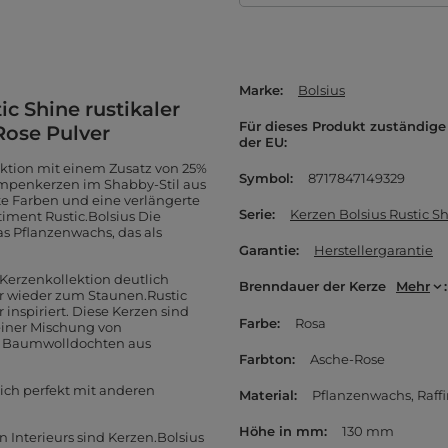
Marke
Bolsius
ic Shine rustikaler
Für dieses Produkt zuständige 
Rose Pulver
der EU
ektion mit einem Zusatz von 25%
Symbol
8717847149329
umpenkerzen im Shabby-Stil aus
rte Farben und eine verlängerte
Serie
Kerzen Bolsius Rustic S
ment Rustic.Bolsius Die
s Pflanzenwachs, das als
Garantie
Herstellergarantie
 Kerzenkollektion deutlich
Brenndauer der Kerze
Mehr
er wieder zum Staunen.Rustic
inspiriert. Diese Kerzen sind
Farbe
Rosa
einer Mischung von
d Baumwolldochten aus
Farbton
Asche-Rose
 sich perfekt mit anderen
Material
Pflanzenwachs
Raffi
Höhe in mm
130 mm
n Interieurs sind Kerzen.Bolsius