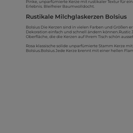
Pinke, unparfümierte Kerze mit rustikaler Textur für ein
Erlebnis. Bleifreier Baumwolldocht.
Rustikale Milchglaskerzen Bolsius
Bolsius Die Kerzen sind in vielen Farben und Größen erhä
Dekoration einfach und schnell ändern können.Rustic J
Oberfläche, die die Kerzen auf Ihrem Tisch schön ausseh
Rosa klassische solide unparfümierte Stamm Kerze mit 
Bolsius.Bolsius Jede Kerze brennt mit einer hellen F