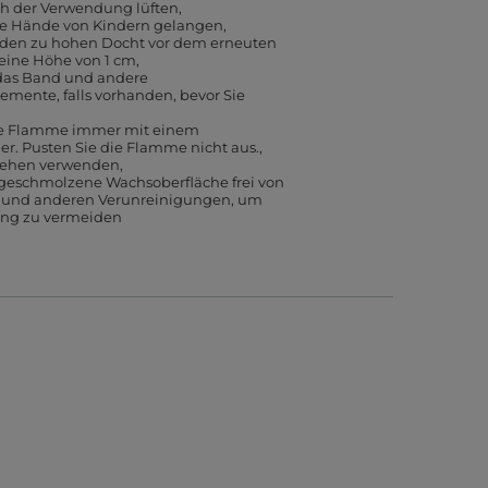
 der Verwendung lüften
die Hände von Kindern gelangen
 den zu hohen Docht vor dem erneuten
eine Höhe von 1 cm
 das Band und andere
mente, falls vorhanden, bevor Sie
ie Flamme immer mit einem
. Pusten Sie die Flamme nicht aus.
sehen verwenden
 geschmolzene Wachsoberfläche frei von
n und anderen Verunreinigungen, um
ng zu vermeiden