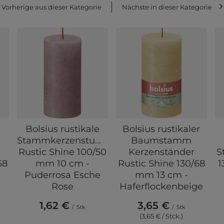
Vorherige aus dieser Kategorie
Nächste in dieser Kategorie
e
Bolsius rustikale
Bolsius rustikaler
Stammkerzenstummel
Baumstamm
Rustic Shine 100/50
Kerzenständer
S
68
mm 10 cm -
Rustic Shine 130/68
1
Puderrosa Esche
mm 13 cm -
Rose
Haferflockenbeige
1,62 €
3,65 €
/
Stk
/
Stk
(3,65 € / Stck.)