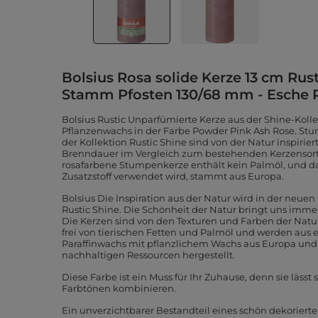
Bolsius Rosa solide Kerze 13 cm Rust
Stamm Pfosten 130/68 mm - Esche 
Bolsius Rustic Unparfümierte Kerze aus der Shine-Koll
Pflanzenwachs in der Farbe Powder Pink Ash Rose. St
der Kollektion Rustic Shine sind von der Natur inspirie
Brenndauer im Vergleich zum bestehenden Kerzensorti
rosafarbene Stumpenkerze enthält kein Palmöl, und da
Zusatzstoff verwendet wird, stammt aus Europa.
Bolsius Die Inspiration aus der Natur wird in der neuen
Rustic Shine. Die Schönheit der Natur bringt uns imm
Die Kerzen sind von den Texturen und Farben der Natur 
frei von tierischen Fetten und Palmöl und werden aus 
Paraffinwachs mit pflanzlichem Wachs aus Europa un
nachhaltigen Ressourcen hergestellt.
Diese Farbe ist ein Muss für Ihr Zuhause, denn sie lässt
Farbtönen kombinieren.
Ein unverzichtbarer Bestandteil eines schön dekorierte