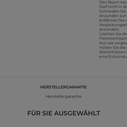
Den Raum nach
Darf nicht in 
Schneiden Sie
Anzünden auf 
Entfernen Sie
Verpackungsele
anzünden
Löschen Sie d
Flammenlöscher
Nur wie vorge
Halten Sie die
Streichhölzer
eine Entzündu
HERSTELLERGARANTIE
Herstellergarantie
FÜR SIE AUSGEWÄHLT