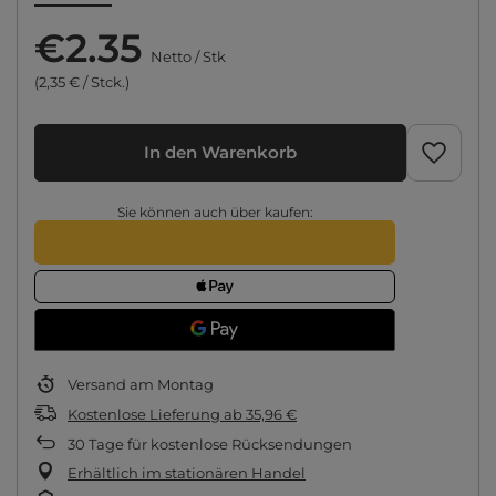
€2.35
Netto
/
Stk
(2,35 € / Stck.)
In den Warenkorb
Sie können auch über kaufen:
Versand
am Montag
Kostenlose Lieferung
ab
35,96 €
30
Tage für kostenlose Rücksendungen
Erhältlich im stationären Handel