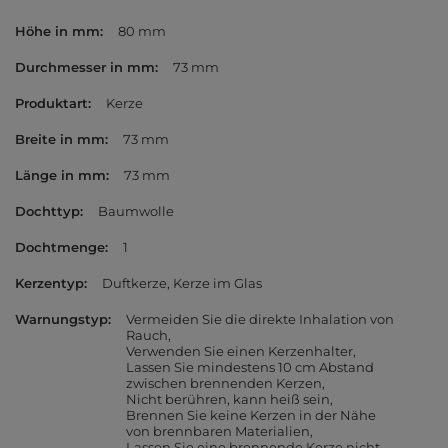
Höhe in mm
80 mm
Durchmesser in mm
73 mm
Produktart
Kerze
Breite in mm
73 mm
Länge in mm
73 mm
Dochttyp
Baumwolle
Dochtmenge
1
Kerzentyp
Duftkerze
Kerze im Glas
Warnungstyp
Vermeiden Sie die direkte Inhalation von
Rauch
Verwenden Sie einen Kerzenhalter
Lassen Sie mindestens 10 cm Abstand
zwischen brennenden Kerzen
Nicht berühren, kann heiß sein
Brennen Sie keine Kerzen in der Nähe
von brennbaren Materialien
Lassen Sie eine brennende Kerze nicht