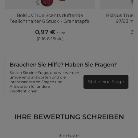
Bolsius True Scents duftende
Bolsius True 
Teelichthalter 6 Stück - Granatapfel
97/83 mm 
0,97 €
3,
/
Stk
(0,16 € / Stck.)
(3,
Brauchen Sie Hilfe? Haben Sie Fragen?
Stellen Sie eine Frage, und wir werden
umgehend antworten und die
Stelle eine Frage
interessantesten Fragen und
Antworten für andere
veröffentlichen.
IHRE BEWERTUNG SCHREIBEN
Ihre Note: