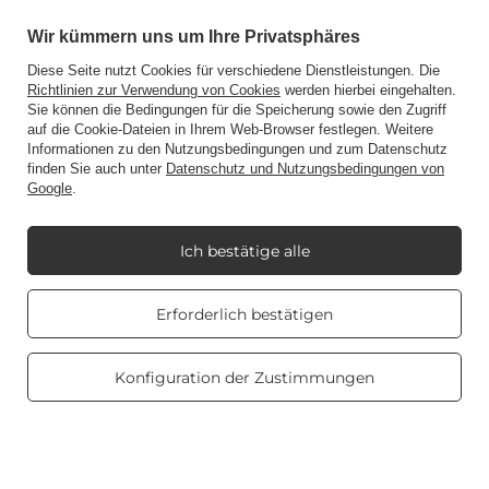
Abkürzung
Wir kümmern uns um Ihre Privatsphäres
Diese Seite nutzt Cookies für verschiedene Dienstleistungen. Die
Blog
Richtlinien zur Verwendung von Cookies
werden hierbei eingehalten.
Sie können die Bedingungen für die Speicherung sowie den Zugriff
auf die Cookie-Dateien in Ihrem Web-Browser festlegen. Weitere
Informationen zu den Nutzungsbedingungen und zum Datenschutz
finden Sie auch unter
Datenschutz und Nutzungsbedingungen von
Google
.
+48512350052
shop@candleworld.eu
Candle World
,
Tarnowska 23/2
,
61-323
Poznań
Ich bestätige alle
Real customers
Erforderlich bestätigen
Im Shop präsentieren wir die Nettopreise (exkl. MwSt.).
reviews
4.8
/ 5.0
469 reviews
Konfiguration der Zustimmungen
Copyright © Candle World 2016-2026 Alle Rechte vorbehalten