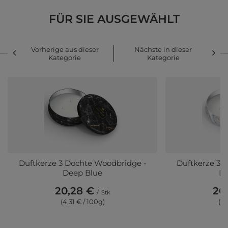
FÜR SIE AUSGEWÄHLT
Vorherige aus dieser
Nächste in dieser
Kategorie
Kategorie
Duftkerze 3 Dochte Woodbridge -
Duftkerze 3 
Deep Blue
In
20,28 €
20
/
Stk
(4,31 € / 100g)
(4,