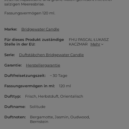
salzigen Meeresbrise.
Fassungsvermögen 120 ml.
Marke
Bridgewater Candle
Für dieses Produkt zuständige
FHU PASCAL ŁUKASZ
Stelle in der EU
KACZMAR
Mehr
Serie
Duftstäbchen Bridgewater Candle
Garantie
Herstellergarantie
Duftfreisetzungszeit
~ 30 Tage
Fassungsvermögen in ml
120 ml
Dufttyp
Frisch
Herbstduft
Orientalisch
Duftname
Solitude
Duftnoten
Bergamotte
Jasmin
Oudwood
Bernstein