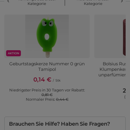
Kategorie
Kategorie
AKTION
Geburtstagskerze Nummer 0 grün
Bolsius Rus
Tamipol
Klumpenkerze 
unparfümiert 
0,14 €
/
Stk
2,
Niedrigster Preis in 30 Tagen vor Rabatt:
0,81 €
(2,
Normaler Preis:
0,44 €
Brauchen Sie Hilfe? Haben Sie Fragen?