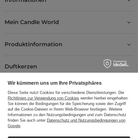
Informationen
Mein Candle World
Produktinformation
Duftkerzen
Wir kümmern uns um Ihre Privatsphäres
Abkürzung
Diese Seite nutzt Cookies für verschiedene Dienstleistungen. Die
Richtlinien zur Verwendung von Cookies
werden hierbei eingehalten.
Sie können die Bedingungen für die Speicherung sowie den Zugriff
auf die Cookie-Dateien in Ihrem Web-Browser festlegen. Weitere
Blog
Informationen zu den Nutzungsbedingungen und zum Datenschutz
finden Sie auch unter
Datenschutz und Nutzungsbedingungen von
Google
.