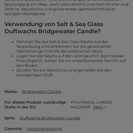
Spaziergang am Meer, wenn alles stimmt und man im Hier und
Jetzt ist. Aquatische und grüne Noten gemischt mit einer
salzigen Meeresbrise.
Verwendung von Salt & Sea Glass
Duftwachs Bridgewater Candle?
Nehmen Sie das Salt & Sea Glass Wachs aus der
Verpackung und zerkleinern Sie die gewünschte
Wachsmenge mithilfe der praktischen Skala.
Legen Sie das Wachs auf den Aromakamin (kein Wasser
hinzufügen)!), stellen Sie ein unparfümiertes Teelicht auf
den Boden.
Zünden Sie ein Teelicht an und genießen Sie den
einzigartigen Duft!
Marke
Bridgewater Candle
Für dieses Produkt zuständige
FHU PASCAL ŁUKASZ
Stelle in der EU
KACZMAR
Mehr
Serie
Duftwachs Bridgewater Candle
Garantie
Herstellergarantie