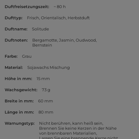
Duftfreisetzungszeit
~ 80 h
Dufttyp
Frisch
Orientalisch
Herbstduft
Duftname
Solitude
Duftnoten
Bergamotte
Jasmin
Oudwood
Bernstein
Farbe
Grau
Material
Sojawachs Mischung
Höhe in mm
15 mm
Wachsgewicht
73 g
Breite in mm
60 mm
Länge in mm
80 mm
Warnungstyp
Nicht berühren, kann heiß sein
Brennen Sie keine Kerzen in der Nähe
von brennbaren Materialien
Lassen Sie eine brennende Kerze nicht