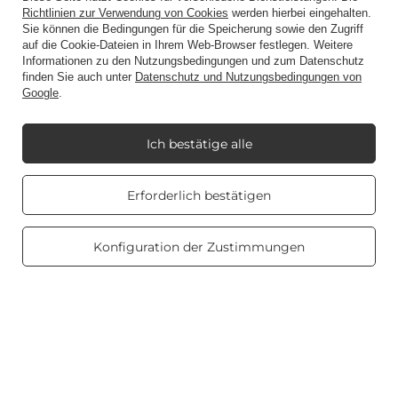
Richtlinien zur Verwendung von Cookies
werden hierbei eingehalten.
Konto
Sie können die Bedingungen für die Speicherung sowie den Zugriff
auf die Cookie-Dateien in Ihrem Web-Browser festlegen. Weitere
Informationen zu den Nutzungsbedingungen und zum Datenschutz
finden Sie auch unter
Datenschutz und Nutzungsbedingungen von
Informationen
Google
.
Ich bestätige alle
Mein Candle World
Real customers
Erforderlich bestätigen
reviews
4.8
Produktinformation
/ 5.0
469 reviews
Konfiguration der Zustimmungen
Duftkerzen
Abkürzung