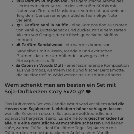
🎃🥧
Parfüm Pumpkin Pie
- das gemütliche Aroma des
Herbstes in einer Kerze, in der sich süßer Kürbis mit
Noten von Zimt und Muskatnuss vermischt und weicher
Teig dem Ganzen eine gemütliche, heimelige Note
verleiht.
🧁✨
Parfüm Vanilla Muffin
- eine Komposition aus Noten
von Vanille, Buttergebäck und Zucker, mit einem zarten
Akzent von Orange, der an frisch gebackene Muffins
erinnert.
🪵 Parfüm Sandalwood
- ein warmes Aroma von
Sandelholz mit Nüssen, Mandeln und exotischen
Blumen, das eine umhüllende, unvergessliche
Atmosphäre schafft.
🏡
Cabin in Woods Duft
- eine faszinierende Komposition
aus Waldmoos, warmem Holz und frischer Bergamotte,
die an eine tief im Wald versteckte Holzhütte erinnert.
Wem schenkt man am besten ein Set mit
Soja-Duftkerzen Cozy 5x20 g? ❤️
Das Duftkerzen-Set von Candle World wird vor allem
wird die
Herzen von Sojakerzen-Liebhabern höher schlagen lassen
,
weil alle Kerzen in diesem Set aus umweltfreundlichem
Sojawachs hergestellt sind. Es ist eine tolle
geschenkidee für
alle, die eine gemütliche Atmosphäre schätzen
und lieben
süße, warme Düfte, ideal für kältere Tage. Sojakerzen mit
Düften, die an selbstgebackenen Apfelkuchen, Vanille-