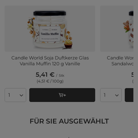
Candle World Soja Duftkerze Glas
Candle World
Vanilla Muffin 120 g Vanille
Sandalwood
5,41 €
5,
/
Stk
(4,51 € / 100g)
(4,
Anzahl der Produkte
Anzahl der Pro
FÜR SIE AUSGEWÄHLT