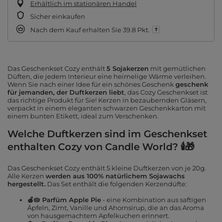
Erhältlich im stationären Handel
Sicher einkaufen
Nach dem Kauf erhalten Sie
39.8 Pkt.
Das Geschenkset Cozy enthält
5 Sojakerzen
mit gemütlichen
Düften, die jedem Interieur eine heimelige Wärme verleihen.
Wenn Sie nach einer Idee für ein schönes Geschenk
geschenk
für jemanden, der Duftkerzen liebt
, das Cozy Geschenkset ist
das richtige Produkt für Sie! Kerzen in bezaubernden Gläsern,
verpackt in einem eleganten schwarzen Geschenkkarton mit
einem bunten Etikett, ideal zum Verschenken.
Welche Duftkerzen sind im Geschenkset
enthalten Cozy von Candle World? 🕯️🎁
Das Geschenkset Cozy enthält 5 kleine Duftkerzen von je 20g.
Alle Kerzen
werden aus 100% natürlichem Sojawachs
hergestellt.
Das Set enthält die folgenden Kerzendüfte:
🍎🥧
Parfüm Apple Pie
- eine Kombination aus saftigen
Äpfeln, Zimt, Vanille und Ahornsirup, die an das Aroma
von hausgemachtem Apfelkuchen erinnert.