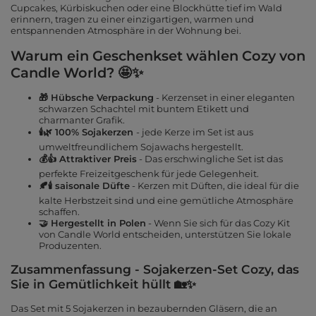
Cupcakes, Kürbiskuchen oder eine Blockhütte tief im Wald
erinnern, tragen zu einer einzigartigen, warmen und
entspannenden Atmosphäre in der Wohnung bei.
Warum ein Geschenkset wählen Cozy von
Candle World? 🤩✨
🎁 Hübsche Verpackung
- Kerzenset in einer eleganten
schwarzen Schachtel mit buntem Etikett und
charmanter Grafik.
🕯️🌿 100% Sojakerzen
- jede Kerze im Set ist aus
umweltfreundlichem Sojawachs hergestellt.
💰👍 Attraktiver Preis
- Das erschwingliche Set ist das
perfekte Freizeitgeschenk für jede Gelegenheit.
🍂🕯️ saisonale Düfte
- Kerzen mit Düften, die ideal für die
kalte Herbstzeit sind und eine gemütliche Atmosphäre
schaffen.
🤝 Hergestellt in Polen
- Wenn Sie sich für das Cozy Kit
von Candle World entscheiden, unterstützen Sie lokale
Produzenten.
Zusammenfassung - Sojakerzen-Set Cozy, das
Sie in Gemütlichkeit hüllt 🏡✨
Das Set mit 5 Sojakerzen in bezaubernden Gläsern, die an