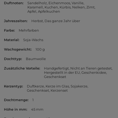
Duftnoten
Sandelholz
Eichenmoos
Vanille
Karamell
Kuchen
Kürbis
Nelken
Zimt
Apfel
Apfelkuchen
Jahreszeiten
Herbst
Das ganze Jahr über
Farbe
Mehrfarben
Material
Soja-Wachs
Wachsgewicht
100 g
Dochttyp
Baumwolle
Zusätzliche Vorteile
Handgefertigt
Nicht an Tieren getestet
Hergestellt in der EU
Geschenkidee
Geschenkset
Kerzentyp
Duftkerze
Kerze im Glas
Sojakerze
Geschenkset
Kerzenset
Dochtmenge
1
Höhe in mm
45 mm