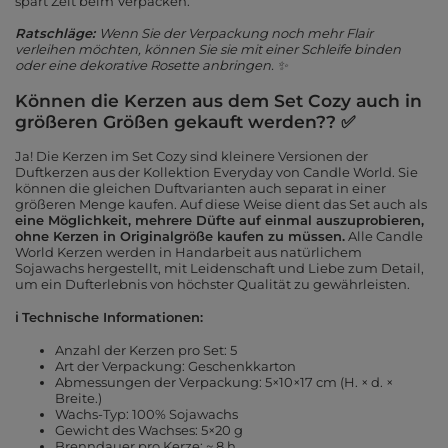
spart Zeit beim Verpacken.
Ratschläge:
Wenn Sie der Verpackung noch mehr Flair
verleihen möchten, können Sie sie mit einer Schleife binden
oder eine dekorative Rosette anbringen. ✨
Können die Kerzen aus dem Set Cozy auch in
größeren Größen gekauft werden?? ✅
Ja! Die Kerzen im Set Cozy sind kleinere Versionen der
Duftkerzen aus der Kollektion Everyday von Candle World. Sie
können die gleichen Duftvarianten auch separat in einer
größeren Menge kaufen. Auf diese Weise dient das Set auch als
eine Möglichkeit, mehrere Düfte auf einmal auszuprobieren,
ohne Kerzen in Originalgröße kaufen zu müssen.
Alle Candle
World Kerzen werden in Handarbeit aus natürlichem
Sojawachs hergestellt, mit Leidenschaft und Liebe zum Detail,
um ein Dufterlebnis von höchster Qualität zu gewährleisten.
ℹ️ Technische Informationen:
Anzahl der Kerzen pro Set: 5
Art der Verpackung: Geschenkkarton
Abmessungen der Verpackung: 5×10×17 cm (H. × d. ×
Breite.)
Wachs-Typ: 100% Sojawachs
Gewicht des Wachses: 5×20 g
Brenndauer pro Kerze: ~ 8 h