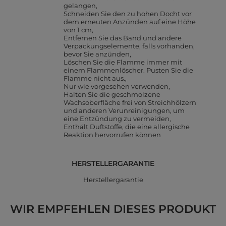
gelangen
Schneiden Sie den zu hohen Docht vor
dem erneuten Anzünden auf eine Höhe
von 1 cm
Entfernen Sie das Band und andere
Verpackungselemente, falls vorhanden,
bevor Sie anzünden
Löschen Sie die Flamme immer mit
einem Flammenlöscher. Pusten Sie die
Flamme nicht aus.
Nur wie vorgesehen verwenden
Halten Sie die geschmolzene
Wachsoberfläche frei von Streichhölzern
und anderen Verunreinigungen, um
eine Entzündung zu vermeiden
Enthält Duftstoffe, die eine allergische
Reaktion hervorrufen können
HERSTELLERGARANTIE
Herstellergarantie
WIR EMPFEHLEN DIESES PRODUKT