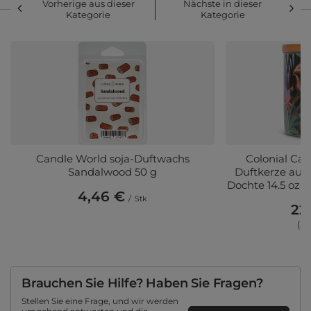
Vorherige aus dieser
Nächste in dieser
Kategorie
Kategorie
Candle World soja-Duftwachs
Colonial Can
Sandalwood 50 g
Duftkerze aus
Dochte 14.5 oz 4
4,46 €
/
Stk
22
(5,
Brauchen Sie Hilfe? Haben Sie Fragen?
Stellen Sie eine Frage, und wir werden