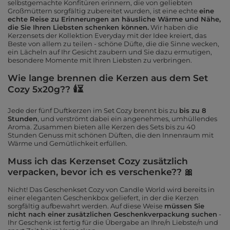
selbstgemachte Konfitüren erinnern, die von geliebten
Großmüttern sorgfältig zubereitet wurden, ist eine echte
eine
echte Reise zu Erinnerungen an häusliche Wärme und Nähe,
die Sie Ihren Liebsten schenken können.
Wir haben die
Kerzensets der Kollektion Everyday mit der Idee kreiert, das
Beste von allem zu teilen - schöne Düfte, die die Sinne wecken,
ein Lächeln auf Ihr Gesicht zaubern und Sie dazu ermutigen,
besondere Momente mit Ihren Liebsten zu verbringen.
Wie lange brennen die Kerzen aus dem Set
Cozy 5x20g?? 🕯⏳
Jede der fünf Duftkerzen im Set Cozy brennt bis zu
bis zu 8
Stunden
, und verströmt dabei ein angenehmes, umhüllendes
Aroma. Zusammen bieten alle Kerzen des Sets bis zu 40
Stunden Genuss mit schönen Düften, die den Innenraum mit
Wärme und Gemütlichkeit erfüllen.
Muss ich das Kerzenset Cozy zusätzlich
verpacken, bevor ich es verschenke?? 🎀
Nicht! Das Geschenkset Cozy von Candle World wird bereits in
einer eleganten Geschenkbox geliefert, in der die Kerzen
sorgfältig aufbewahrt werden. Auf diese Weise
müssen Sie
nicht nach einer zusätzlichen Geschenkverpackung suchen
-
Ihr Geschenk ist fertig für die Übergabe an Ihre/n Liebste/n und