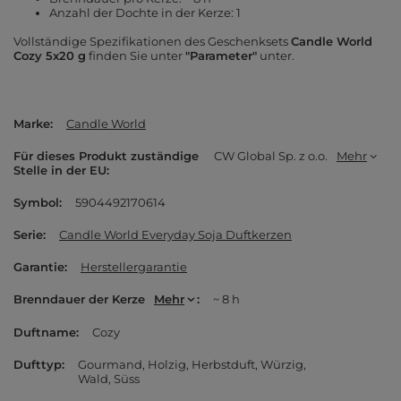
Anzahl der Dochte in der Kerze: 1
Vollständige Spezifikationen des Geschenksets
Candle World
Cozy 5x20 g
finden Sie unter
"Parameter"
unter.
Marke
Candle World
Für dieses Produkt zuständige
CW Global Sp. z o.o.
Mehr
Stelle in der EU
Symbol
5904492170614
Serie
Candle World Everyday Soja Duftkerzen
Garantie
Herstellergarantie
Brenndauer der Kerze
Mehr
~ 8 h
Duftname
Cozy
Dufttyp
Gourmand
Holzig
Herbstduft
Würzig
Wald
Süss