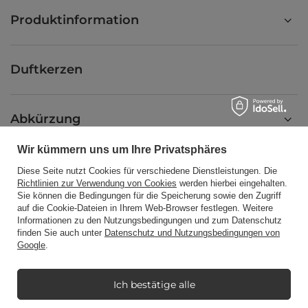
Produktinformation
Duftkerzen
Abkürzung
Wir kümmern uns um Ihre Privatsphäres
Blog
Diese Seite nutzt Cookies für verschiedene Dienstleistungen. Die
Richtlinien zur Verwendung von Cookies
werden hierbei eingehalten.
Sie können die Bedingungen für die Speicherung sowie den Zugriff
auf die Cookie-Dateien in Ihrem Web-Browser festlegen. Weitere
Informationen zu den Nutzungsbedingungen und zum Datenschutz
finden Sie auch unter
Datenschutz und Nutzungsbedingungen von
+48512350052
shop@candleworld.eu
Google
.
Candle World
,
Tarnowska 23/2
,
61-323
Poznań
Ich bestätige alle