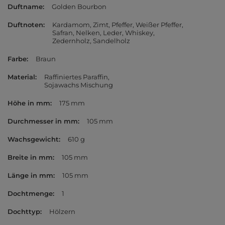
Duftname
Golden Bourbon
Duftnoten
Kardamom
Zimt
Pfeffer
Weißer Pfeffer
Safran
Nelken
Leder
Whiskey
Zedernholz
Sandelholz
Farbe
Braun
Material
Raffiniertes Paraffin
Sojawachs Mischung
Höhe in mm
175 mm
Durchmesser in mm
105 mm
Wachsgewicht
610 g
Breite in mm
105 mm
Länge in mm
105 mm
Dochtmenge
1
Dochttyp
Hölzern