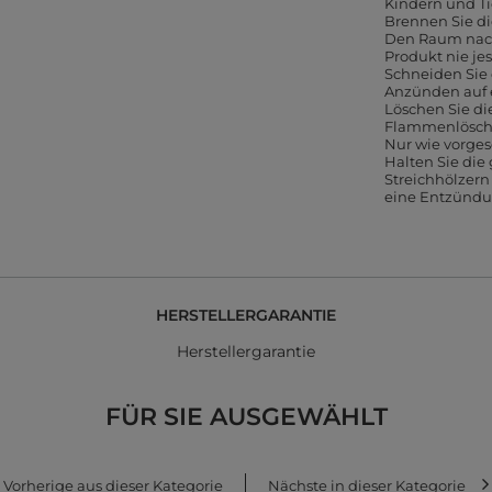
Kindern und T
Brennen Sie di
Den Raum nach
Produkt nie j
Schneiden Sie
Anzünden auf 
Löschen Sie d
Flammenlöscher
Nur wie vorge
Halten Sie die
Streichhölzer
eine Entzündu
HERSTELLERGARANTIE
Herstellergarantie
FÜR SIE AUSGEWÄHLT
Vorherige aus dieser Kategorie
Nächste in dieser Kategorie