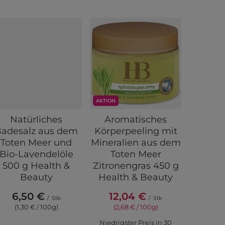
AKTION
Natürliches
Aromatisches
Soja D
adesalz aus dem
Körperpeeling mit
Herre
Toten Meer und
Mineralien aus dem
Escap
Bio-Lavendelöle
Toten Meer
C
500 g Health &
Zitronengras 450 g
32,
Beauty
Health & Beauty
(5,7
6,50 €
12,04 €
/
Stk
/
Stk
(1,30 € / 100g)
(2,68 € / 100g)
Niedrigster Preis in 30