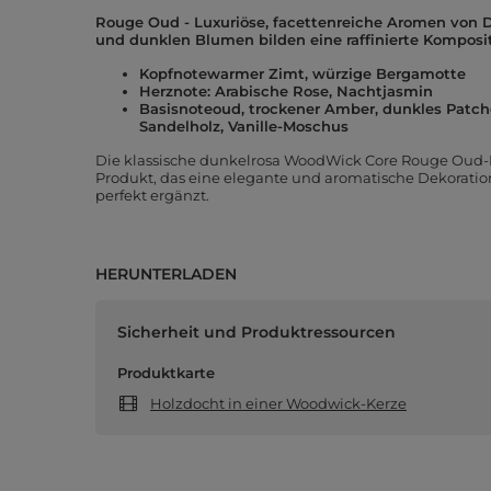
Rouge Oud - Luxuriöse, facettenreiche Aromen von
und dunklen Blumen bilden eine raffinierte Komposit
Kopfnotewarmer Zimt, würzige Bergamotte
Herznote: Arabische Rose, Nachtjasmin
Basisnoteoud, trockener Amber, dunkles Patcho
Sandelholz, Vanille-Moschus
Die klassische dunkelrosa WoodWick Core Rouge Oud-Du
Produkt, das eine elegante und aromatische Dekoration
perfekt ergänzt.
HERUNTERLADEN
Sicherheit und Produktressourcen
Produktkarte
Holzdocht in einer Woodwick-Kerze