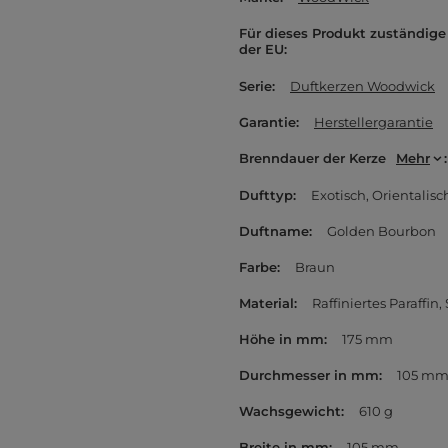
Für dieses Produkt zuständige 
der EU
Serie
Duftkerzen Woodwick
Garantie
Herstellergarantie
Brenndauer der Kerze
Mehr
Dufttyp
Exotisch
Orientalisc
Duftname
Golden Bourbon
Farbe
Braun
Material
Raffiniertes Paraffin
Höhe in mm
175 mm
Durchmesser in mm
105 m
Wachsgewicht
610 g
Breite in mm
105 mm