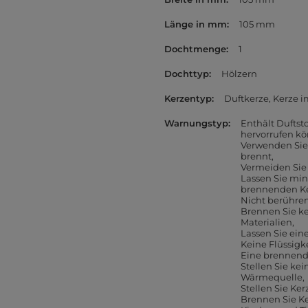
Länge in mm
105 mm
Dochtmenge
1
Dochttyp
Hölzern
Kerzentyp
Duftkerze
Kerze i
Warnungstyp
Enthält Duftsto
hervorrufen k
Verwenden Sie 
brennt
Vermeiden Sie 
Lassen Sie mi
brennenden K
Nicht berühren
Brennen Sie k
Materialien
Lassen Sie ein
Keine Flüssigk
Eine brennend
Stellen Sie kei
Wärmequelle
Stellen Sie Ker
Brennen Sie K