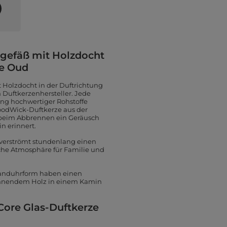
sgefäß mit Holzdocht
ge Oud
Holzdocht in der Duftrichtung
Duftkerzenhersteller. Jede
ng hochwertiger Rohstoffe
 WoodWick-Duftkerze aus der
r beim Abbrennen ein Geräusch
n erinnert.
verströmt stundenlang einen
iche Atmosphäre für Familie und
 Sanduhrform haben einen
ennendem Holz in einem Kamin
ore Glas-Duftkerze