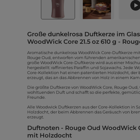
Große dunkelrosa Duftkerze im Gla
WoodWick Core 21.5 oz 610 g - Rou
Aromatische dunkelrosa WoodWick Core-Duftkerze mit 
Rouge Oud, entworfen vom führenden amerikanischen 
große WoodWick Core-Duftkerze wird aus einer Mischu
hergestellt: raffiniertes Paraffin und Sojawachs. Jede
Core-Kollektion hat einen patentierten Holzdocht, de
erzeugt, das an das Abbrennen von Holz in einem Kami
Die größte Duftkerze von WoodWick Core, Rouge Oud, 
wohltuenden Duft und schafft so die perfekte, gemütl
Freunde.
Alle Woodwick Duftkerzen aus der Core-Kollektion in
Holzdocht, der beim Abbrennen das Geräusch von br
erzeugt.
Duftnoten - Rouge Oud WoodWick C
mit Holzdocht