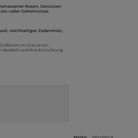
 Damaszener-Rosen, Gewürzen
ion voller Geheimnisse.
uli, reichhaltiges Zedernholz,
ftkerze im Glas ist ein
 darstellt und Ihre Einrichtung
Marke
WoodWick