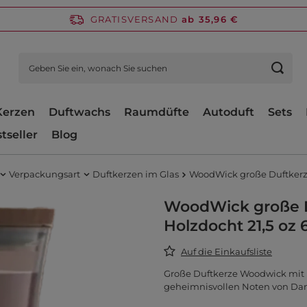
GRATISVERSAND
ab 35,96 €
Kerzen
Duftwachs
Raumdüfte
Autoduft
Sets
tseller
Blog
Verpackungsart
Duftkerzen im Glas
WoodWick große Duftkerze
WoodWick große D
Holzdocht 21,5 oz 
Auf die Einkaufsliste
Große Duftkerze Woodwick mit
geheimnisvollen Noten von Da