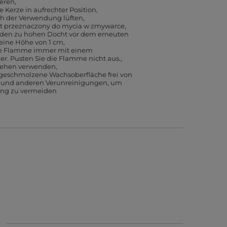
ieren
e Kerze in aufrechter Position
 der Verwendung lüften
est przeznaczony do mycia w zmywarce
 den zu hohen Docht vor dem erneuten
eine Höhe von 1 cm
ie Flamme immer mit einem
. Pusten Sie die Flamme nicht aus.
sehen verwenden
 geschmolzene Wachsoberfläche frei von
n und anderen Verunreinigungen, um
ng zu vermeiden