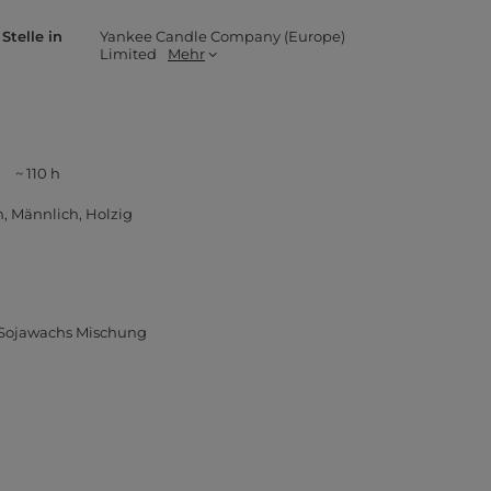
Stelle in
Yankee Candle Company (Europe)
Limited
Mehr
~ 110 h
h
Männlich
Holzig
Sojawachs Mischung
m