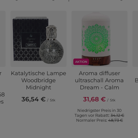
AKTION
r
Katalytische Lampe
Aroma diffuser
Woodbridge
ultraschall Aroma
B
Midnight
Dream - Calm
68
36,54 €
31,68 €
/
Stk
/
Stk
es
Niedrigster Preis in 30
Tagen vor Rabatt:
34,12 €
Normaler Preis:
48,73 €