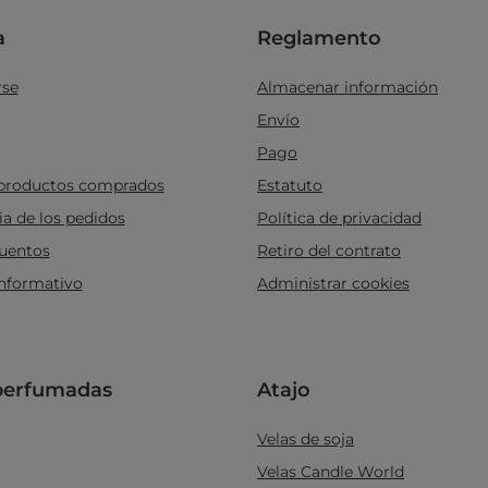
a
Reglamento
rse
Almacenar información
Envío
Pago
 productos comprados
Estatuto
ia de los pedidos
Política de privacidad
uentos
Retiro del contrato
informativo
Administrar cookies
perfumadas
Atajo
Velas de soja
Velas Candle World