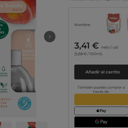
Nombre
3,41 €
neto
/
ud.
(5,68 € / 100ml)
Añadir al carrito
También puedes comprar a
través de: