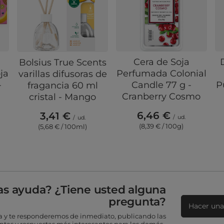
Cera de Soja
Bolsius True Scents
ja
Perfumada Colonial
varillas difusoras de
-
Candle 77 g -
P
fragancia 60 ml
Cranberry Cosmo
cristal - Mango
6,46 €
3,41 €
/
ud.
/
ud.
(8,39 € / 100g)
(5,68 € / 100ml)
as ayuda? ¿Tiene usted alguna
pregunta?
Hacer una
 y te responderemos de inmediato, publicando las