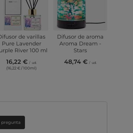
Difusor de varillas
Difusor de aroma
Har
Pure Lavender
Aroma Dream -
aromáti
urple River 100 ml
Stars
grand
invie
16,22 €
48,74 €
/
ud.
/
ud.
Che
(16,22 € / 100ml)
16,
(3,1
 pregunta