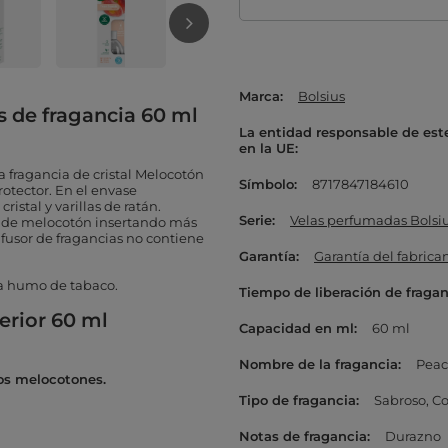
Marca
Bolsius
as de fragancia 60 ml
La entidad responsable de est
en la UE
a fragancia de cristal Melocotón
Símbolo
8717847184610
otector. En el envase
ristal y varillas de ratán.
Serie
Velas perfumadas Bolsiu
ia de melocotón insertando más
difusor de fragancias no contiene
Garantía
Garantía del fabrica
r a humo de tabaco.
Tiempo de liberación de fraga
erior 60 ml
Capacidad en ml
60 ml
Nombre de la fragancia
Pea
os melocotones.
Tipo de fragancia
Sabroso
Co
Notas de fragancia
Durazno