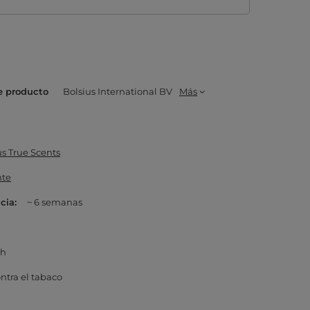
e producto
Bolsius International BV
Más
s True Scents
nte
ncia
~ 6 semanas
ch
ntra el tabaco