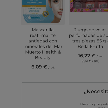
Mascarilla
Juego de velas
reafirmante
perfumadas de so
antiedad con
tres piezas 85 g 
minerales del Mar
Bella Frutta
Muerto Health &
16,22 €
/
set
Beauty
(5,41 € / pc.)
6,09 €
/
ud.
¿Necesit
Haz una pregunta