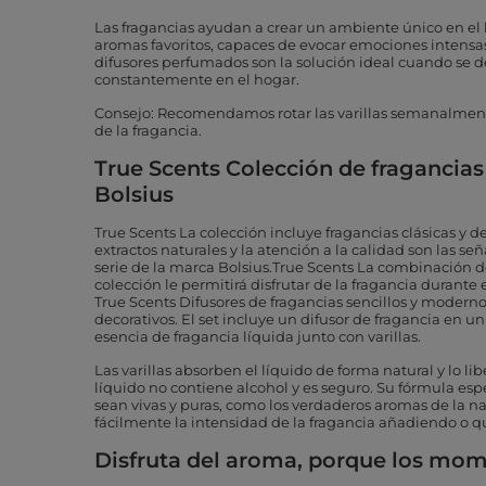
Las fragancias ayudan a crear un ambiente único en el
aromas favoritos, capaces de evocar emociones intensas
difusores perfumados son la solución ideal cuando se d
constantemente en el hogar.
Consejo: Recomendamos rotar las varillas semanalment
de la fragancia.
True Scents Colección de fragancias
Bolsius
True Scents La colección incluye fragancias clásicas y 
extractos naturales y la atención a la calidad son las s
serie de la marca Bolsius.True Scents La combinación de
colección le permitirá disfrutar de la fragancia durante
True Scents Difusores de fragancias sencillos y moderno
decorativos. El set incluye un difusor de fragancia en un
esencia de fragancia líquida junto con varillas.
Las varillas absorben el líquido de forma natural y lo l
líquido no contiene alcohol y es seguro. Su fórmula esp
sean vivas y puras, como los verdaderos aromas de la n
fácilmente la intensidad de la fragancia añadiendo o qu
Disfruta del aroma, porque los mo