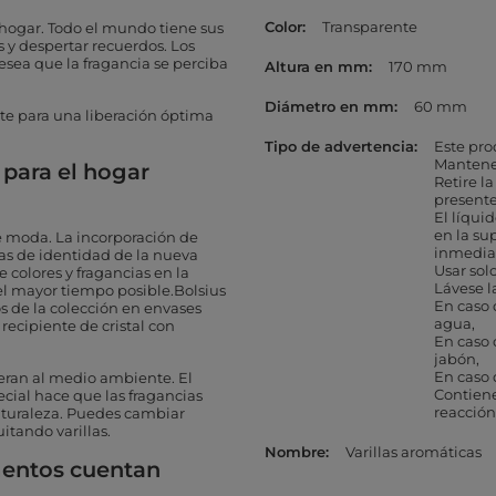
Color
Transparente
 hogar. Todo el mundo tiene sus
 y despertar recuerdos. Los
esea que la fragancia se perciba
Altura en mm
170 mm
Diámetro en mm
60 mm
e para una liberación óptima
Tipo de advertencia
Este pro
Mantener
 para el hogar
Retire l
presente
El líqu
en la su
de moda. La incorporación de
inmedi
eñas de identidad de la nueva
Usar sol
 colores y fragancias en la
Lávese l
 el mayor tiempo posible.Bolsius
En caso 
s de la colección en envases
agua
 recipiente de cristal con
En caso 
jabón
En caso 
iberan al medio ambiente. El
Contien
ecial hace que las fragancias
reacción
aturaleza. Puedes cambiar
itando varillas.
Nombre
Varillas aromáticas
mentos cuentan