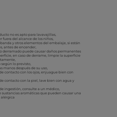
ducto no es apto para lavavajillas
 fuera del alcance de los niños
a banda y otros elementos del embalaje, si están
s, antes de encender
ido derramado puede causar daños permanentes
perficie, en caso de derrame, limpie la superficie
atamente
o según lo previsto
as manos después de su uso
de contacto con los ojos, enjuague bien con
de contacto con la piel, lave bien con agua y
de ingestión, consulte a un médico
e sustancias aromáticas que pueden causar una
 alérgica