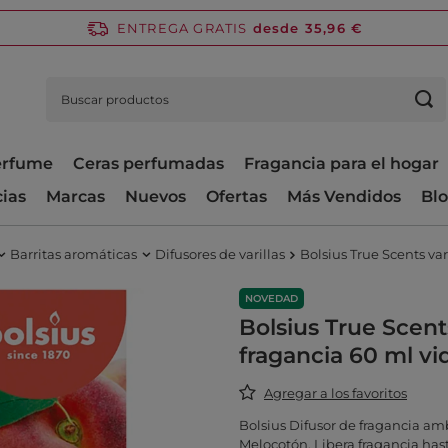
ENTREGA GRATIS
desde 35,96 €
perfume
Ceras perfumadas
Fragancia para el hogar
cias
Marcas
Nuevos
Ofertas
Más Vendidos
Bl
Barritas aromáticas
Difusores de varillas
Bolsius True Scents var
NOVEDAD
Bolsius True Scents
fragancia 60 ml vi
Agregar a los favoritos
Bolsius Difusor de fragancia amb
Melocotón. Libera fragancia has