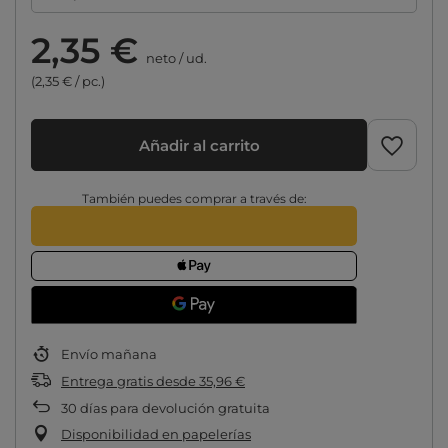
2,35 €
neto
/
ud.
(2,35 € / pc.)
Añadir al carrito
También puedes comprar a través de:
Envío
mañana
Entrega gratis
desde
35,96 €
30
días para devolución gratuita
Disponibilidad en papelerías