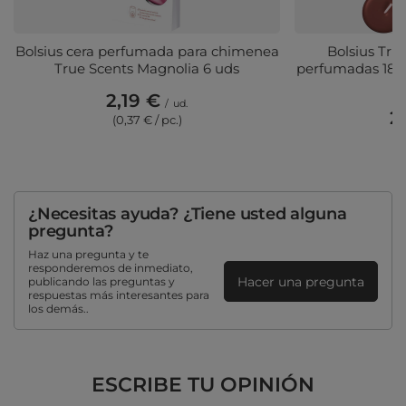
Bolsius cera perfumada para chimenea
Bolsius Tru
True Scents Magnolia 6 uds
perfumadas 18 p
A
2,19 €
/
ud.
2,
(0,37 € / pc.)
(0
¿Necesitas ayuda? ¿Tiene usted alguna
pregunta?
Haz una pregunta y te
responderemos de inmediato,
Hacer una pregunta
publicando las preguntas y
respuestas más interesantes para
los demás..
ESCRIBE TU OPINIÓN