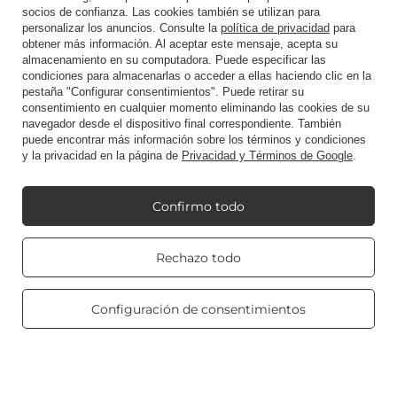
Atajo
socios de confianza. Las cookies también se utilizan para
personalizar los anuncios. Consulte la
política de privacidad
para
obtener más información. Al aceptar este mensaje, acepta su
almacenamiento en su computadora. Puede especificar las
Blog
condiciones para almacenarlas o acceder a ellas haciendo clic en la
pestaña "Configurar consentimientos". Puede retirar su
consentimiento en cualquier momento eliminando las cookies de su
navegador desde el dispositivo final correspondiente. También
puede encontrar más información sobre los términos y condiciones
y la privacidad en la página de
Privacidad y Términos de Google
.
+48512350052
shop@candleworld.eu
Candle World
,
Tarnowska 23/2
,
61-323
Poznań
Confirmo todo
Real customers
Rechazo todo
Presentamos precios netos en tienda (sin IVA).
reviews
4.8
/ 5.0
469 reviews
Configuración de consentimientos
Copyright © Candle World 2016-2026 Todos los derechos reservados