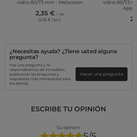
vidrio 80/73 mm - Melocotón
vidrio 80/73 
Apple
2,35 €
/
ud.
2,
(2,35 € / pc.)
(2
¿Necesitas ayuda? ¿Tiene usted alguna
pregunta?
Haz una pregunta y te
responderemos de inmediato,
Hacer una pregunta
publicando las preguntas y
respuestas más interesantes para
los demás..
ESCRIBE TU OPINIÓN
Su opinión:
5/5