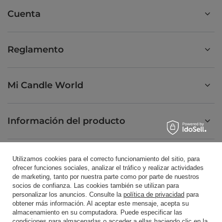
Cuenta
Reglamento
Mi Candle World
Información del producto
Velas perfumadas
Utilizamos cookies para el correcto funcionamiento del sitio, para
ofrecer funciones sociales, analizar el tráfico y realizar actividades
de marketing, tanto por nuestra parte como por parte de nuestros
socios de confianza. Las cookies también se utilizan para
Atajo
personalizar los anuncios. Consulte la
política de privacidad
para
obtener más información. Al aceptar este mensaje, acepta su
almacenamiento en su computadora. Puede especificar las
condiciones para almacenarlas o acceder a ellas haciendo clic en la