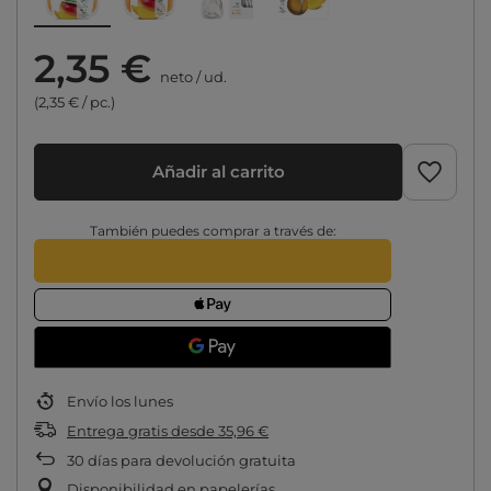
2,35 €
neto
/
ud.
(2,35 € / pc.)
Añadir al carrito
También puedes comprar a través de:
Envío
los lunes
Entrega gratis
desde
35,96 €
30
días para devolución gratuita
Disponibilidad en papelerías