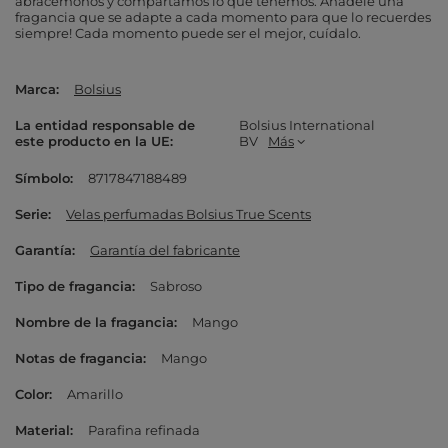
abracémonos y compartamos lo que tenemos. Añádele una
fragancia que se adapte a cada momento para que lo recuerdes
siempre! Cada momento puede ser el mejor, cuídalo.
Marca
Bolsius
La entidad responsable de
Bolsius International
este producto en la UE
BV
Más
Símbolo
8717847188489
Serie
Velas perfumadas Bolsius True Scents
Garantía
Garantía del fabricante
Tipo de fragancia
Sabroso
Nombre de la fragancia
Mango
Notas de fragancia
Mango
Color
Amarillo
Material
Parafina refinada