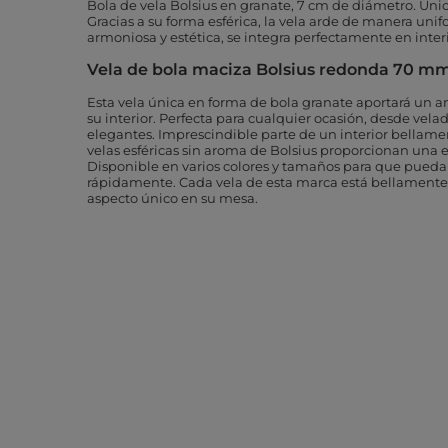
Bola de vela Bolsius en granate, 7 cm de diámetro
.
Úni
Gracias a su forma esférica, la vela arde de manera un
armoniosa y estética, se integra perfectamente en inter
Vela de bola maciza Bolsius redonda 70 mm
Esta vela única en forma de bola granate aportará un 
su interior. Perfecta para cualquier ocasión, desde vela
elegantes. Imprescindible
parte de un interior bellamen
velas esféricas sin aroma de Bolsius proporcionan una e
Disponible en varios colores y tamaños para que pueda 
rápidamente. Cada vela de esta marca está bellamente 
aspecto único en su mesa.