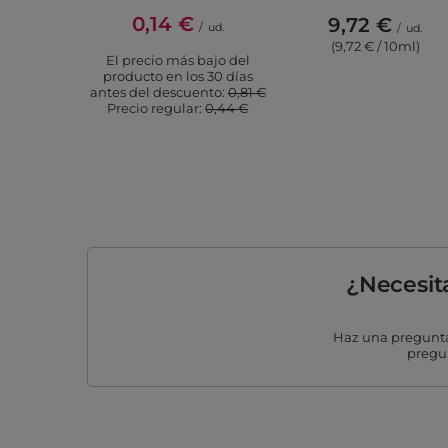
0,14 €
9,72 €
/
ud.
/
ud.
(9,72 € / 10ml)
El precio más bajo del
producto en los 30 días
antes del descuento:
0,81 €
Precio regular:
0,44 €
¿Necesit
Haz una pregunta
pregun