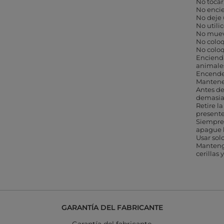
No tocar
No encie
No deje 
No utili
No muev
No coloq
No coloq
Encienda
animale
Encender
Mantener
Antes de
demasiad
Retire l
presente
Siempre
apague l
Usar sol
Mantenga
cerillas 
GARANTÍA DEL FABRICANTE