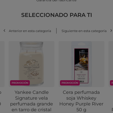
Garantía del fabricante
SELECCIONADO PARA TI
Anterior en esta categoría
Siguiente en esta categoría
PROMOCIÓN
PROMOCIÓN
o
Yankee Candle
Cera perfumada
Signature vela
soja Whiskey
0
perfumada grande
Honey Purple River
en tarro de cristal
50 g