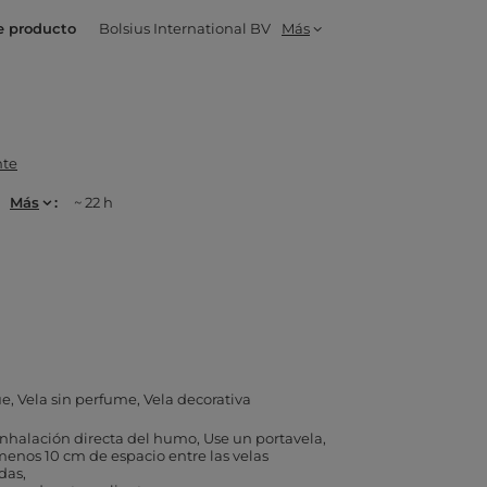
e producto
Bolsius International BV
Más
nte
Más
~ 22 h
ue
Vela sin perfume
Vela decorativa
 inhalación directa del humo
Use un portavela
menos 10 cm de espacio entre las velas
das