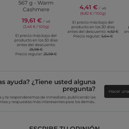
567 g - Warm
4,41 €
/
ud.
Cashmere
(8,82 € / 100g)
19,61 €
/
ud.
El precio más bajo del
(3,46 € / 100g)
producto en los 30 días
antes del descuento:
4,52 €
an
El precio más bajo del
Precio regular:
5,64 €
producto en los 30 días
antes del descuento:
25,98 €
Precio regular:
25,98 €
as ayuda? ¿Tiene usted alguna
pregunta?
Hacer una
 y te responderemos de inmediato, publicando las
tas y respuestas más interesantes para los demás..
ESCRIBE TU OPINIÓN