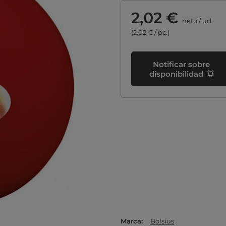
2,02 €
neto
/
ud.
(2,02 € / pc.)
Notificar sobre
disponibilidad
Marca
Bolsius