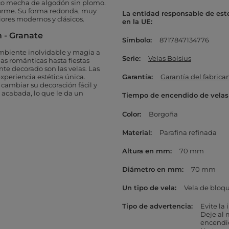
co
mecha de algodón sin plomo.
iforme. Su forma redonda, muy
La entidad responsable de est
iores modernos y clásicos.
en la UE
 - Granate
Símbolo
8717847134776
ambiente inolvidable y magia a
Serie
Velas Bolsius
das románticas hasta fiestas
te decorado son las velas. Las
xperiencia estética única.
Garantía
Garantía del fabrica
cambiar su decoración fácil y
acabada, lo que le da un
Tiempo de encendido de velas
Color
Borgoña
Material
Parafina refinada
Altura en mm
70 mm
Diámetro en mm
70 mm
Un tipo de vela
Vela de bloq
Tipo de advertencia
Evite la
Deje al 
encendi