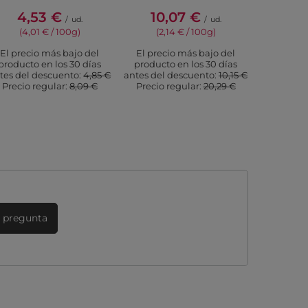
4,53 €
10,07 €
1,
/
ud.
/
ud.
(4,01 € / 100g)
(2,14 € / 100g)
(3,2
El precio más bajo del
El precio más bajo del
El prec
producto en los 30 días
producto en los 30 días
producto
tes del descuento:
4,85 €
antes del descuento:
10,15 €
antes del
Precio regular:
8,09 €
Precio regular:
20,29 €
Precio 
 pregunta