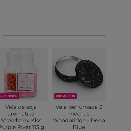
PROMOCIÓN
PROMOCIÓN
PROMOCIÓ
Vela de soja
Vela perfumada 3
Cera 
aromática
mechas
arena a
Strawberry Kiss
Woodbridge - Deep
50 g E
Purple River 113 g
Blue
Pi