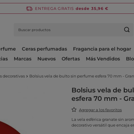
ENTREGA GRATIS
desde 35,96 €
perfume
Ceras perfumadas
Fragancia para el hogar
cias
Marcas
Nuevos
Ofertas
Más Vendidos
Bl
s decorativas
Bolsius vela de bulto sin perfume esfera 70 mm - Gra
Bolsius vela de bu
esfera 70 mm - Gr
Agregar a los favoritos
La vela esférica granate sin ar
decorativo versátil que encaja e