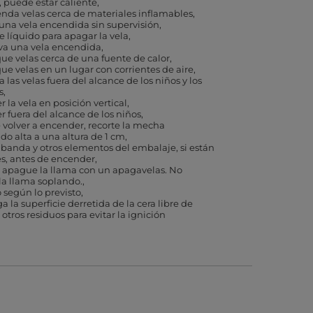
, puede estar caliente
nda velas cerca de materiales inflamables
una vela encendida sin supervisión
ce líquido para apagar la vela
a una vela encendida
ue velas cerca de una fuente de calor
ue velas en un lugar con corrientes de aire
 las velas fuera del alcance de los niños y los
s
 la vela en posición vertical
 fuera del alcance de los niños
 volver a encender, recorte la mecha
o alta a una altura de 1 cm
a banda y otros elementos del embalaje, si están
s, antes de encender
 apague la llama con un apagavelas. No
a llama soplando.
o según lo previsto
 la superficie derretida de la cera libre de
y otros residuos para evitar la ignición