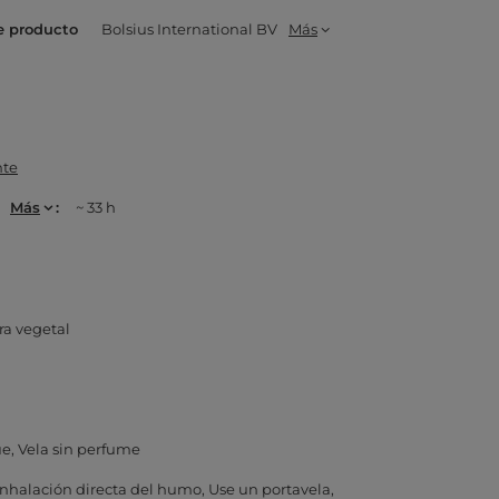
e producto
Bolsius International BV
Más
nte
Más
~ 33 h
ra vegetal
ue
Vela sin perfume
 inhalación directa del humo
Use un portavela