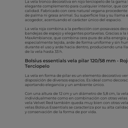
La vela tronco decorativa en rojo terciopelo de la gama 
elegante complemento para cualquier interior, que com
calidad. Fabricado con cera natural vegana procedente
de palma ni grasa animal. Su superficie lisa y su llama
acogedor, acentuando el carácter único del espacio.
La vela roja combina a la perfección con posavasos decor
bandejas de espejo y elegantes portavelas. Gracias a la
MaxAmbiance, que combina cera pura de alta energía
especialmente tejida, arde de forma uniforme y sin hu
durante el uso y arde hacia dentro, produciendo una lla
de la vela hasta 33 h.
Bolsius essentials vela pilar 120/58 mm - Ro
Terciopelo
La vela en forma de pilar es un elemento decorativo ver
disposición de diversos espacios. Es ideal como decorac
aportando elegancia y un ambiente único.
Con una altura de 12 cm y un diámetro de 5,8 cm, la ve
individualmente como en combinación con otras velas de
vela Velvet Red también queda muy bien con otras velas 
velas Bolsius Essentials se caracteriza por su alta cali
y conservación de la forma de por vida.