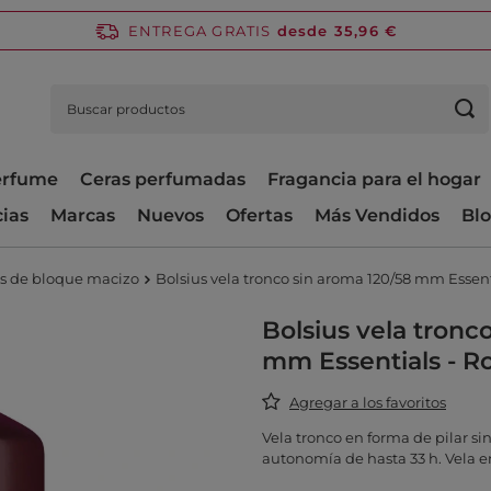
ENTREGA GRATIS
desde 35,96 €
perfume
Ceras perfumadas
Fragancia para el hogar
cias
Marcas
Nuevos
Ofertas
Más Vendidos
Bl
as de bloque macizo
Bolsius vela tronco sin aroma 120/58 mm Essenti
Bolsius vela tronc
mm Essentials - Ro
Agregar a los favoritos
Vela tronco en forma de pilar si
autonomía de hasta 33 h. Vela en