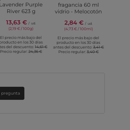
Lavender Purple
Lemon S
fragancia 60 ml
River 623 g
Woo
vidrio - Melocotón
13,63 €
11,
2,84 €
/
ud.
/
ud.
(2,19 € / 100g)
(3,6
(4,73 € / 100ml)
El precio más bajo del
El prec
El precio más bajo del
producto en los 30 días
producto
producto en los 30 días
tes del descuento:
14,61 €
antes del 
antes del descuento:
3,41 €
Precio regular:
24,36 €
Precio r
Precio regular:
3,40 €
 pregunta