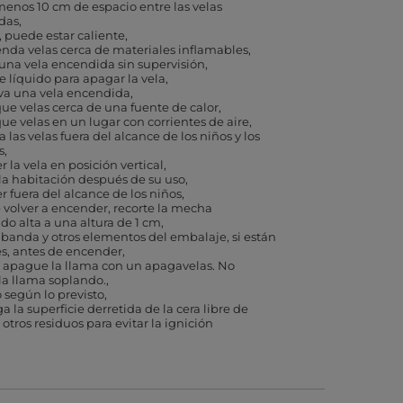
menos 10 cm de espacio entre las velas
das
, puede estar caliente
nda velas cerca de materiales inflamables
una vela encendida sin supervisión
ce líquido para apagar la vela
a una vela encendida
ue velas cerca de una fuente de calor
ue velas en un lugar con corrientes de aire
 las velas fuera del alcance de los niños y los
s
 la vela en posición vertical
 la habitación después de su uso
 fuera del alcance de los niños
 volver a encender, recorte la mecha
o alta a una altura de 1 cm
a banda y otros elementos del embalaje, si están
s, antes de encender
 apague la llama con un apagavelas. No
a llama soplando.
o según lo previsto
 la superficie derretida de la cera libre de
y otros residuos para evitar la ignición