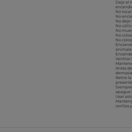
Deje al 
encendi
No tocar
No encie
No deje 
No utili
No muev
No coloq
No coloq
Encienda
animale
Encender
Ventilar
Mantener
Antes de
demasiad
Retire l
presente
Siempre
apague l
Usar sol
Mantenga
cerillas 