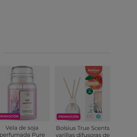
PROMOCIÓN
PROMOCIÓ
PROMOCIÓN
Vela de soja
Vela p
Bolsius True Scents
perfumada Pure
regal
varillas difusoras de