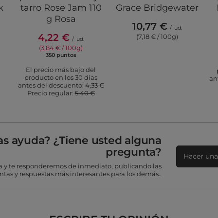
k
tarro Rose Jam 110
Grace Bridgewater
-
g Rosa
10,77 €
/
ud.
4,22 €
(7,18 € / 100g)
/
ud.
(3,84 € / 100g)
350
puntos
puntos
El precio más bajo del
producto en los 30 días
an
antes del descuento:
4,33 €
Precio regular:
5,40 €
as ayuda? ¿Tiene usted alguna
pregunta?
Hacer una
 y te responderemos de inmediato, publicando las
tas y respuestas más interesantes para los demás..