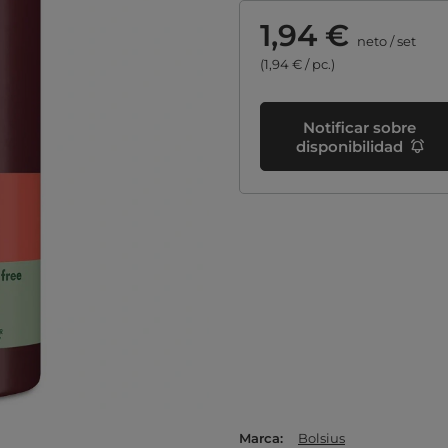
1,94 €
neto
/
set
(1,94 € / pc.)
Notificar sobre
disponibilidad
Marca
Bolsius