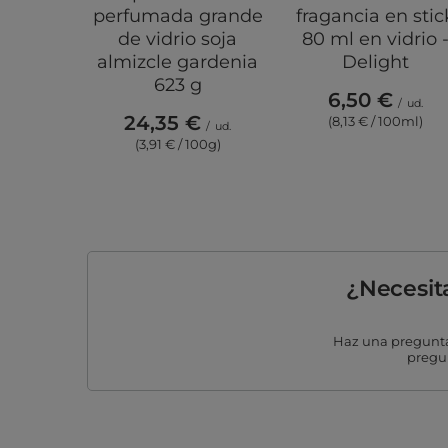
perfumada grande
fragancia en stic
de vidrio soja
80 ml en vidrio 
almizcle gardenia
Delight
623 g
6,50 €
/
ud.
24,35 €
(8,13 € / 100ml)
/
ud.
(3,91 € / 100g)
¿Necesit
Haz una pregunta
pregun