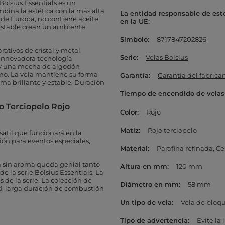
Bolsius Essentials es un
bina la estética con la más alta
La entidad responsable de est
 de Europa, no contiene aceite
en la UE
 estable crean un ambiente
Símbolo
8717847202826
ativos de cristal y metal,
Serie
Velas Bolsius
 innovadora tecnología
 y una mecha de algodón
mo. La vela mantiene su forma
Garantía
Garantía del fabrica
ma brillante y estable. Duración
Tiempo de encendido de velas
jo Terciopelo
Rojo
Color
Rojo
Matiz
Rojo terciopelo
sátil que funcionará en la
ión para eventos especiales,
Material
Parafina refinada
Ce
la sin aroma queda genial tanto
Altura en mm
120 mm
 la serie Bolsius Essentials. La
de la serie. La colección de
Diámetro en mm
58 mm
dad, larga duración de combustión
Un tipo de vela
Vela de bloq
Tipo de advertencia
Evite la