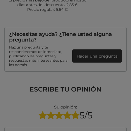
El precio más bajo del producto en los 30
días antes del descuento:
2,83 €
Precio regular:
5,64 €
¿Necesitas ayuda? ¿Tiene usted alguna
pregunta?
Haz una pregunta y te
responderemos de inmediato,
Hacer una pregunta
publicando las preguntas y
respuestas más interesantes para
los demás..
ESCRIBE TU OPINIÓN
Su opinión:
5/5