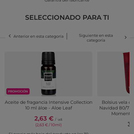
Garantía del fabricante
SELECCIONADO PARA TI
Siguiente en esta
Anterior en esta categoría
categoría
PROMOCIÓN
Aceite de fragancia Intensive Collection
Bolsius vela d
10 ml áloe - Aloe Leaf
Navidad 80/73 
Moments 
2,63 €
/
ud.
3,
(2,63 € / 10ml)
(3