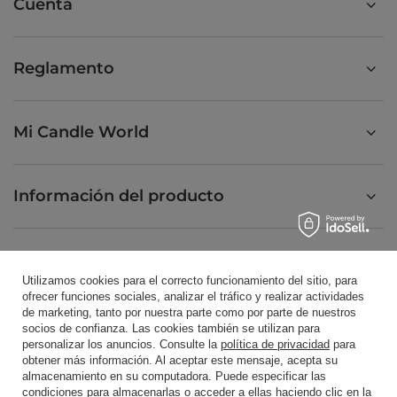
Cuenta
Reglamento
Mi Candle World
Información del producto
Velas perfumadas
Utilizamos cookies para el correcto funcionamiento del sitio, para
ofrecer funciones sociales, analizar el tráfico y realizar actividades
de marketing, tanto por nuestra parte como por parte de nuestros
Atajo
socios de confianza. Las cookies también se utilizan para
personalizar los anuncios. Consulte la
política de privacidad
para
obtener más información. Al aceptar este mensaje, acepta su
almacenamiento en su computadora. Puede especificar las
Blog
condiciones para almacenarlas o acceder a ellas haciendo clic en la