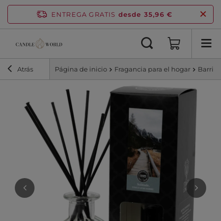
ENTREGA GRATIS
desde 35,96 €
Atrás
Página de inicio
Fragancia para el hogar
Barrita