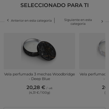
SELECCIONADO PARA TI
Siguiente en esta
Anterior en esta categoría
categoría
Vela perfumada 3 mechas Woodbridge
Vela perfumada
- Deep Blue
- 
20,28 €
20
/
ud.
(4,31 € / 100g)
(4,