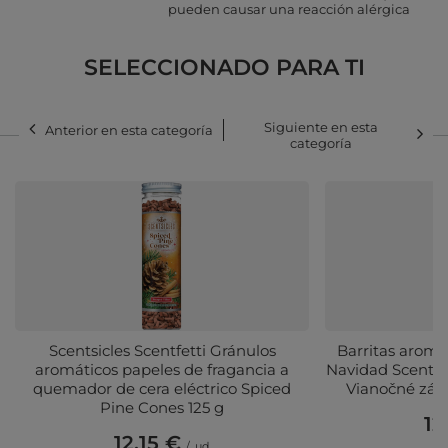
pueden causar una reacción alérgica
SELECCIONADO PARA TI
Siguiente en esta
Anterior en esta categoría
categoría
Scentsicles Scentfetti Gránulos
Barritas aromá
aromáticos papeles de fragancia a
Navidad Scentsi
quemador de cera eléctrico Spiced
Vianočné záv
Pine Cones 125 g
12
12,15 €
/
ud.