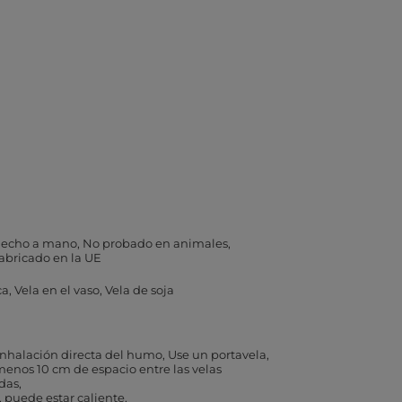
echo a mano
No probado en animales
abricado en la UE
ca
Vela en el vaso
Vela de soja
 inhalación directa del humo
Use un portavela
menos 10 cm de espacio entre las velas
das
, puede estar caliente