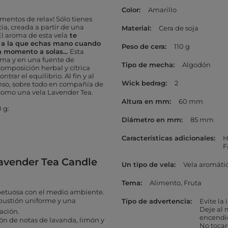
Color
Amarillo
mentos de relax! Sólo tienes
ia, creada a partir de una
Material
Cera de soja
l aroma de esta vela
te
sa a la que echas mano cuando
Peso de cera
110 g
n momento a solas...
Esta
alma y en una fuente de
Tipo de mecha
Algodón
composición herbal y cítrica
trar el equilibrio. Al fin y al
Wick bedrag
2
so, sobre todo en compañía de
como una vela Lavender Tea.
Altura en mm
60 mm
 g:
Diámetro en mm
85 mm
Características adicionales
H
F
Lavender Tea Candle
Un tipo de vela
Vela aromáti
Tema
Alimento
Fruta
petuosa con el medio ambiente.
bustión uniforme y una
Tipo de advertencia
Evite la
Deje al 
ación.
encendi
ón de notas de lavanda, limón y
No tocar