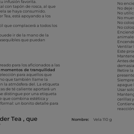
u infusión favorita.
No encie
tal con tapón de rosca, al que
No deje 
vela se haya consumido.
No utili
er Tea, está apoyando a los
No muev
No coloq
til que complacerá a todos los
No coloq
Encienda
puede ir de la mano de la
animale
s asequibles que puedan
Encender
Ventilar
Este pro
Mantener
Antes de
ado para los aficionados a las
demasiad
s momentos de tranquilidad
Retire l
elección para aquellos que
presente
ino que también llame la
Siempre
 la atmósfera del. La etiqueta
apague l
zas de té caliente aportará un
Usar sol
se distingue por una etiqueta
Mantenga
re que combina estética y
cerillas 
formal: un bonito detalle para
Contien
.
reacción
er Tea , que
Nombre
Vela 110 g
