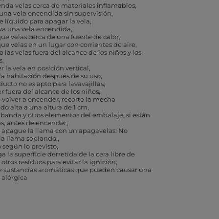
nda velas cerca de materiales inflamables
una vela encendida sin supervisión
ce líquido para apagar la vela
a una vela encendida
ue velas cerca de una fuente de calor
ue velas en un lugar con corrientes de aire
 las velas fuera del alcance de los niños y los
s
 la vela en posición vertical
 la habitación después de su uso
ducto no es apto para lavavajillas
 fuera del alcance de los niños
 volver a encender, recorte la mecha
o alta a una altura de 1 cm
a banda y otros elementos del embalaje, si están
s, antes de encender
 apague la llama con un apagavelas. No
a llama soplando.
o según lo previsto
 la superficie derretida de la cera libre de
y otros residuos para evitar la ignición
e sustancias aromáticas que pueden causar una
 alérgica