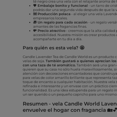
té negro crea una vela con el relajante aroma de t
💖 Embalaje bonito y funcional
- un tarro de cris
podrás dar una segunda vida después de que la 
👐 Producción polaca
- al elegir una vela Lavend
empresarios locales.
🎁 Un regalo para cada ocasión
- un regalo versá
amantes de las fragancias finas.
💸
P
recio atractivo
- creemos que la alta calidad 
accesibilidad. Nuestra misión es crear producto
acompañarte en tu día a día.
Para quién es esta vela? 🤩
Candle Lavender Tea de Candle World es un producto cre
velas de soja.
También gustará a quienes aprecian lo
con una taza de té aromático.
También será una gran 
quieren que su casa no sólo huela maravillosamente, s
atención con decoraciones encantadoras que construyan
para velas de color amarillo brillante que representa ta
toque de encanto a cualquier habitación. Nuestra vela 
refinada e interesante y un envase con un práctico cier
funcionalidad. Es una idea estupenda para un regalo in
un ser querido o un pequeño capricho para uno mismo
Resumen - vela Candle World Lavend
envuelve el hogar con fragancia 🏡