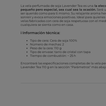
La vela perfumada de soja Lavender Tea es una
la elec
pequeño pero especial, sea cual sea la ocasión.
Será u
ser querido como para ti mismo.
Su relajante aroma her
sonreír y evoca emociones positivas.
Ideal para quienes a
velas fabricadas con cera de soja respetuosa con el me
cualquiera se sienta como en casa.
ℹ️ Información técnica:
Tipo de cera: Cera de soja 100%
Número de mechas: 2
Peso de la cera: 110 g
Tipo de envase: tarro de cristal con tapa
Tiempo de combustión: ~ 25 h
Encontrará las especificaciones completas de la vela 
Lavender Tea 110 g en la sección "Parámetros" más abaj