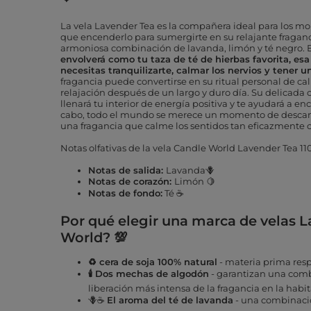
La vela Lavender Tea es la compañera ideal para los mo
que encenderlo para sumergirte en su relajante fraganc
armoniosa combinación de lavanda, limón y té negro. E
envolverá como tu taza de té de hierbas favorita, e
necesitas tranquilizarte, calmar los nervios y tener u
fragancia puede convertirse en su ritual personal de c
relajación después de un largo y duro día. Su delicada 
llenará tu interior de energía positiva y te ayudará a encon
cabo, todo el mundo se merece un momento de descan
una fragancia que calme los sentidos tan eficazmente 
Notas olfativas de la vela Candle World Lavender Tea 110
Notas de salida:
Lavanda🪻
Notas de corazón:
Limón 🍋
Notas de fondo:
Té ☕
Por qué elegir una marca de velas 
World? 💯
♻️ cera de soja 100% natural
- materia prima res
🕯️ Dos mechas de algodón
- garantizan una com
liberación más intensa de la fragancia en la habit
🪻☕
El aroma del té de lavanda
- una combinaci