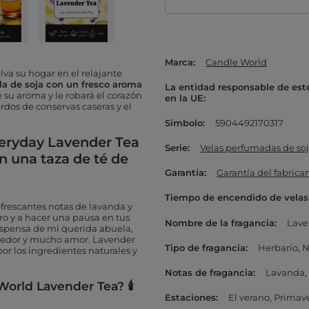
Marca
Candle World
a su hogar en el relajante
la de soja con un fresco aroma
La entidad responsable de est
e su aroma y le robará el corazón
en la UE
rdos de conservas caseras y el
Símbolo
5904492170317
veryday Lavender Tea
Serie
Velas perfumadas de so
n una taza de té de
Garantía
Garantía del fabrica
Tiempo de encendido de velas
efrescantes notas de lavanda y
ro y a hacer una pausa en tus
Nombre de la fragancia
Lave
despensa de mi querida abuela,
cogedor y mucho amor. Lavender
Tipo de fragancia
Herbario
N
or los ingredientes naturales y
Notas de fragancia
Lavanda
orld Lavender Tea? 🕯
Estaciones
El verano
Primav