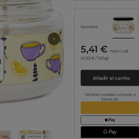
Nombre
5,41 €
neto
/
ud.
(4,92 € / 100g)
Añadir al carrito
También puedes comprar a
través de: