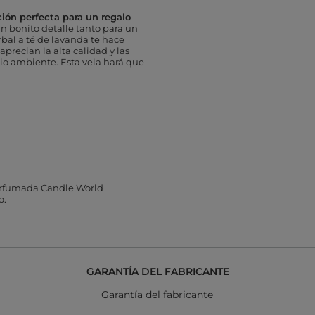
ción perfecta para un regalo
n bonito detalle tanto para un
bal a té de lavanda te hace
precian la alta calidad y las
dio ambiente. Esta vela hará que
perfumada Candle World
o.
GARANTÍA DEL FABRICANTE
Garantía del fabricante