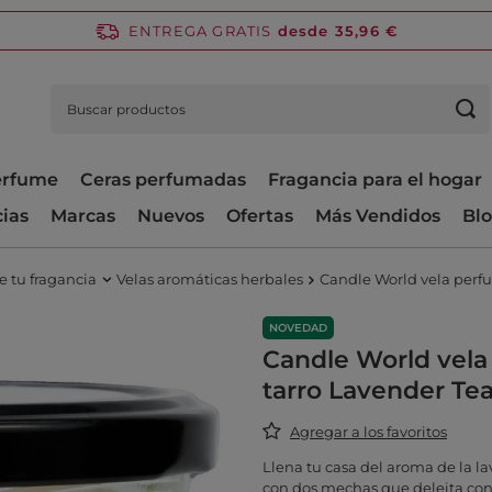
ENTREGA GRATIS
desde 35,96 €
perfume
Ceras perfumadas
Fragancia para el hogar
cias
Marcas
Nuevos
Ofertas
Más Vendidos
Bl
e tu fragancia
Velas aromáticas herbales
Candle World vela perfu
NOVEDAD
Candle World vela
tarro Lavender Tea
Agregar a los favoritos
Llena tu casa del aroma de la l
con dos mechas que deleita con 