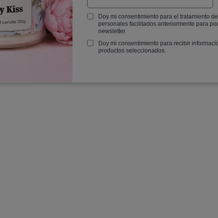
GARANTÍA DEL FABRICANTE
Doy mi consentimiento para el tratamiento de
Garantía del fabricante
personales facilitados anteriormente para pod
newsletter
Doy mi consentimiento para recibir informaci
RECOMENDAMOS ESTE PRODUCTO
productos seleccionados.