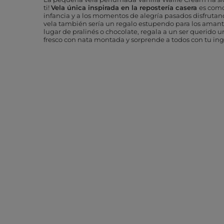
ti!
Vela única inspirada en la repostería casera
es como
infancia y a los momentos de alegría pasados disfrutando
vela también sería un regalo estupendo para los amantes
lugar de pralinés o chocolate, regala a un ser querido 
fresco con nata montada y sorprende a todos con tu ing