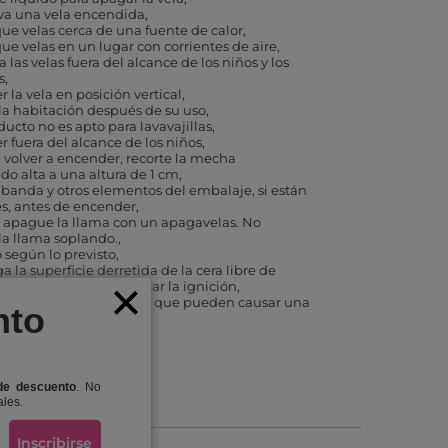
a una vela encendida
ue velas cerca de una fuente de calor
ue velas en un lugar con corrientes de aire
 las velas fuera del alcance de los niños y los
s
 la vela en posición vertical
 la habitación después de su uso
ducto no es apto para lavavajillas
 fuera del alcance de los niños
 volver a encender, recorte la mecha
o alta a una altura de 1 cm
a banda y otros elementos del embalaje, si están
s, antes de encender
 apague la llama con un apagavelas. No
a llama soplando.
o según lo previsto
 la superficie derretida de la cera libre de
y otros residuos para evitar la ignición
e sustancias aromáticas que pueden causar una
nto
 alérgica
de descuento
. No
ales.
Inscribirse