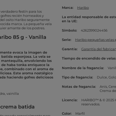
Marca
Haribo
verdadero festín para los
 gofres recién horneados y
La entidad responsable de est
 del osito Haribo seguramente
en la UE
onocida marca. La pequeña vela
uier amante de los postres.
Símbolo
4262399024456
aribo
85 g - Vanilla
Serie
Haribo pequeñas velas
Garantía
Garantía del fabrica
tamente evoca la imagen de
a batida esponjosa. La vela se
Tiempo de encendido de velas
 mantequilla, envolviendo los
n de haba tonka enriquece la
Nombre de la fragancia
Vani
ue, combinado con el aroma de
liciosa. Este aroma nostálgico
ada haciendo gofres deliciosos
Tipo de fragancia
Dulce
Gol
Notas de fragancia
Anís
Cer
Crema de
a, vainilla
Licencia
HARIBO™ & © 2025 H
reservados.
 crema batida
Color
Marfil
ido creada especialmente para