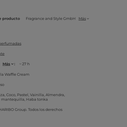
e producto
Fragrance and Style GmbH
Más
 perfumadas
nte
Más
~ 27 h
lla Waffle Cream
oso
eza
Coco
Pastel
Vainilla
Almendra
 mantequilla
Haba tonka
ARIBO Group. Todos los derechos