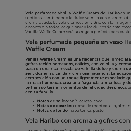
Vela perfumada Vanilla Waffle Cream de Haribo
es un 
sentidos, combinando la dulce vainilla con el aroma de
crema batida. La vela cremosa en vidrio con la imagen
encantará a todos los que aman los dulces de esta rec
Vanilla Waffle Cream será un regalo perfecto para cualq
Vela perfumada pequeña en vaso H
Waffle Cream
Vanilla Waffle Cream es una fragancia que inmedia
gofres recién horneados, cálidos, con vainilla y crem
basa en una rica mezcla de vainilla dulce y crema de
sentidos en su cálida y cremosa fragancia. La adició
composición con un toque ligeramente especiado q
la masa horneada, crea una fragancia armoniosa y de
te transportará a momentos de felicidad despreocup
con tu familia.
Notas de salida:
anís, cereza, coco
Notas de corazón:
crema de mantequilla, almendr
Notas de fondo:
haba tonka
, pastel
Vela Haribo con aroma a gofres con
La pequeña vela perfumada Vanilla Waffle Cream ha s