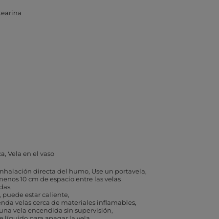
tearina
ca
Vela en el vaso
 inhalación directa del humo
Use un portavela
menos 10 cm de espacio entre las velas
das
, puede estar caliente
nda velas cerca de materiales inflamables
una vela encendida sin supervisión
ce líquido para apagar la vela