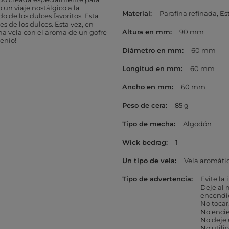
 un viaje nostálgico a la
Material
Parafina refinada
Es
 de los dulces favoritos. Esta
 de los dulces. Esta vez, en
Altura en mm
90 mm
una vela con el aroma de un gofre
enio!
Diámetro en mm
60 mm
Longitud en mm
60 mm
Ancho en mm
60 mm
Peso de cera
85 g
Tipo de mecha
Algodón
Wick bedrag
1
Un tipo de vela
Vela aromáti
Tipo de advertencia
Evite la
Deje al 
encendi
No tocar
No encie
No deje 
No utili