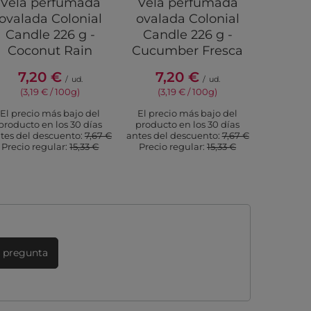
Vela perfumada
Vela perfumada
Vela p
ovalada Colonial
ovalada Colonial
vidrio
Candle 226 g -
Candle 226 g -
de ará
Coconut Rain
Cucumber Fresca
Blueb
Mini
7,20 €
7,20 €
/
ud.
/
ud.
3,
(3,19 € / 100g)
(3,19 € / 100g)
(3,2
El precio más bajo del
El precio más bajo del
producto en los 30 días
producto en los 30 días
El prec
tes del descuento:
7,67 €
antes del descuento:
7,67 €
producto
Precio regular:
15,33 €
Precio regular:
15,33 €
antes del
Precio 
 pregunta