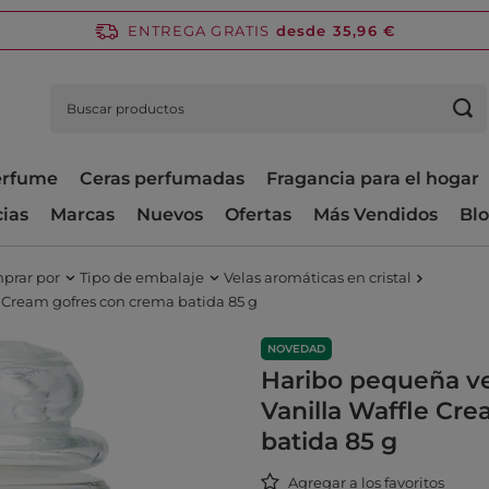
ENTREGA GRATIS
desde 35,96 €
perfume
Ceras perfumadas
Fragancia para el hogar
cias
Marcas
Nuevos
Ofertas
Más Vendidos
Bl
prar por
Tipo de embalaje
Velas aromáticas en cristal
 Cream gofres con crema batida 85 g
NOVEDAD
Haribo pequeña v
Vanilla Waffle Cr
batida 85 g
Agregar a los favoritos