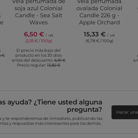
y
Vela perfumada de
Vela perfumada
soja azul Colonial
ovalada Colonial
k
Candle - Sea Salt
Candle 226 g -
te
Waves
Apple Orchard
6,50 €
15,33 €
/
ud.
/
ud.
(2,55 € / 100g)
(6,78 € / 100g)
s
El precio más bajo del
5 €
producto en los 30 días
antes del descuento:
6,91 €
an
Precio regular:
13,82 €
as ayuda? ¿Tiene usted alguna
pregunta?
Hacer una
 y te responderemos de inmediato, publicando las
tas y respuestas más interesantes para los demás..