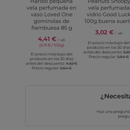
Haribo pequeña
Peanuts Snoop
vela perfumada en
vela perfumada
vaso Loved One
vidrio Good Luc
gominolas de
100g buena suer
frambuesa 85 g
3,02 €
/
ud.
4,41 €
/
ud.
El precio más bajo del
(5,19 € / 100g)
producto en los 30 día
antes del descuento:
5,6
El precio más bajo del
Precio regular:
5,64 €
producto en los 30 días
antes del descuento:
4,52 €
Precio regular:
5,64 €
¿Necesit
Haz una pregunta
pregun