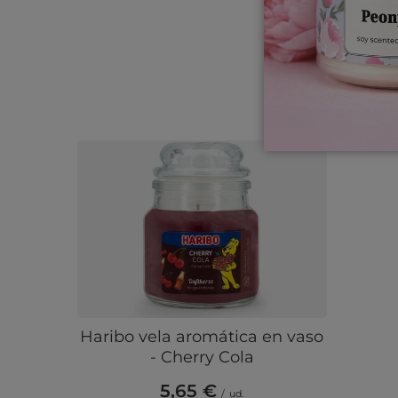
Haribo vela aromática en vaso
- Cherry Cola
5,65 €
/
ud.