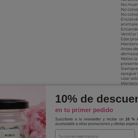
No muev
No coloq
No coloq
Encienda
animale
Encender
Ventilar
Este pro
Mantener
Antes de
demasiad
Retire l
presente
Siempre
apague l
Usar sol
Mantenga
cerillas 
Contien
10% de descue
reacción
en tu primer pedido
Nombre
Vela 85g
Suscríbete a la newsletter y recibe un
10 % 
acumulable a otras promociones y ofertas especi