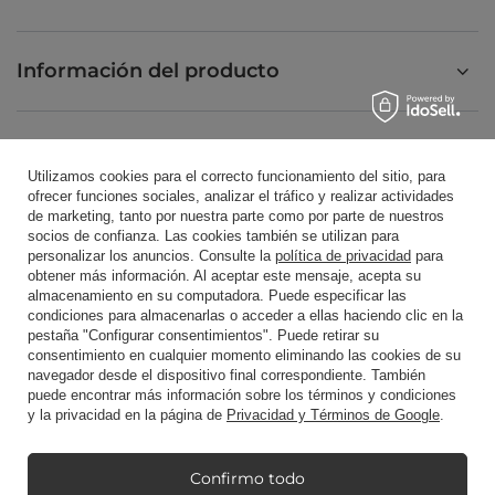
Información del producto
Velas perfumadas
Utilizamos cookies para el correcto funcionamiento del sitio, para
ofrecer funciones sociales, analizar el tráfico y realizar actividades
de marketing, tanto por nuestra parte como por parte de nuestros
Atajo
socios de confianza. Las cookies también se utilizan para
personalizar los anuncios. Consulte la
política de privacidad
para
obtener más información. Al aceptar este mensaje, acepta su
almacenamiento en su computadora. Puede especificar las
Blog
condiciones para almacenarlas o acceder a ellas haciendo clic en la
pestaña "Configurar consentimientos". Puede retirar su
consentimiento en cualquier momento eliminando las cookies de su
navegador desde el dispositivo final correspondiente. También
puede encontrar más información sobre los términos y condiciones
y la privacidad en la página de
Privacidad y Términos de Google
.
+48512350052
shop@candleworld.eu
Candle World
,
Tarnowska 23/2
,
61-323
Poznań
Confirmo todo