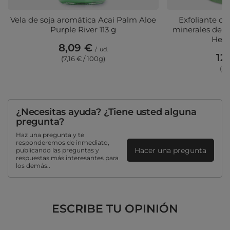
Vela de soja aromática Acai Palm Aloe
Exfoliante co
Purple River 113 g
minerales del 
Heal
8,09 €
/
ud.
12
(7,16 € / 100g)
(2,
¿Necesitas ayuda? ¿Tiene usted alguna
pregunta?
Haz una pregunta y te
responderemos de inmediato,
Hacer una pregunta
publicando las preguntas y
respuestas más interesantes para
los demás..
ESCRIBE TU OPINIÓN