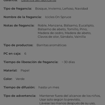
Garantía
Garantía del fabricante
Tipo de fragancia
Bosque
Invierno
Leñoso
Navidad
Nombre de la fragancia
Icicles On Spruce
Notas de fragancia
Roble
Manzana
Bálsamo
Eucalipto
Bálsamo de abeto
Tomillo
Pino
Madera de cedro
Madera de abeto
Clavos de olor
Sándalo
Vainilla
Tipo de productos
Barritas aromáticas
PC en caja
6
Tiempo de liberación de fragancia
~ 30 días
Material
Papel
Color
Verde
Tiempo de difusión
hasta un mes
Tipo de advertencia
Mantener fuera del alcance de los niños
Usar solo según lo previsto
Lávese las manos después de su uso