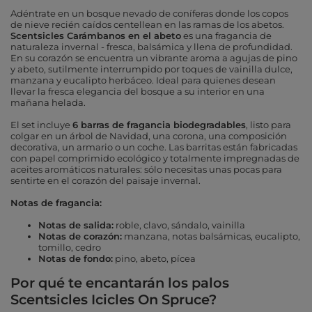
Adéntrate en un bosque nevado de coníferas donde los copos
de nieve recién caídos centellean en las ramas de los abetos.
Scentsicles Carámbanos en el abeto
es una fragancia de
naturaleza invernal - fresca, balsámica y llena de profundidad.
En su corazón se encuentra un vibrante aroma a agujas de pino
y abeto, sutilmente interrumpido por toques de vainilla dulce,
manzana y eucalipto herbáceo. Ideal para quienes desean
llevar la fresca elegancia del bosque a su interior en una
mañana helada.
El set incluye
6 barras de fragancia biodegradables
, listo para
colgar en un árbol de Navidad, una corona, una composición
decorativa, un armario o un coche. Las barritas están fabricadas
con papel comprimido ecológico y totalmente impregnadas de
aceites aromáticos naturales: sólo necesitas unas pocas para
sentirte en el corazón del paisaje invernal.
Notas de fragancia:
Notas de salida:
roble, clavo, sándalo, vainilla
Notas de corazón:
manzana, notas balsámicas, eucalipto,
tomillo, cedro
Notas de fondo:
pino, abeto, pícea
Por qué te encantarán los palos
Scentsicles Icicles On Spruce?