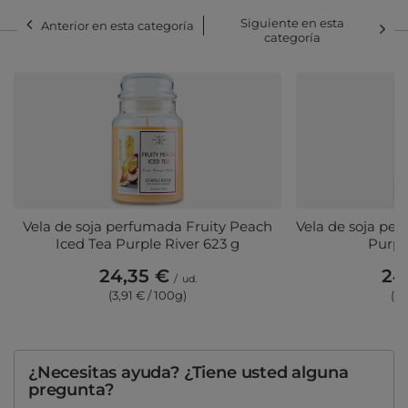
Siguiente en esta
Anterior en esta categoría
categoría
Vela de soja perfumada Fruity Peach
Vela de soja pe
Iced Tea Purple River 623 g
Purpl
24,35 €
24
/
ud.
(3,91 € / 100g)
(3,
¿Necesitas ayuda? ¿Tiene usted alguna
pregunta?