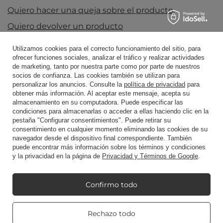
Quiero hacer una queja sobre el producto.
Quiero devolver un producto
Quiero crear una nueva cuenta usando esta
Utilizamos cookies para el correcto funcionamiento del sitio, para
dirección (no recomendado)
ofrecer funciones sociales, analizar el tráfico y realizar actividades
de marketing, tanto por nuestra parte como por parte de nuestros
Contacto
socios de confianza. Las cookies también se utilizan para
personalizar los anuncios. Consulte la
política de privacidad
para
obtener más información. Al aceptar este mensaje, acepta su
almacenamiento en su computadora. Puede especificar las
Cuenta
condiciones para almacenarlas o acceder a ellas haciendo clic en la
pestaña "Configurar consentimientos". Puede retirar su
consentimiento en cualquier momento eliminando las cookies de su
navegador desde el dispositivo final correspondiente. También
Reglamento
puede encontrar más información sobre los términos y condiciones
y la privacidad en la página de
Privacidad y Términos de Google
.
Mi Candle World
Confirmo todo
Real customers
Información del producto
Rechazo todo
reviews
4.8
/ 5.0