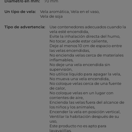
Diámetro en mm
70 mm
Un tipo de vela
Vela aromática
Vela en el vaso
Vela de soja
Tipo de advertencia
Use contenedores adecuados cuando la
vela esté encendida
Evite la inhalación directa del humo
No tocar, puede estar caliente
Deje al menos 10 cm de espacio entre
las velas encendidas
No encienda velas cerca de materiales
inflamables
No deje una vela encendida sin
supervisión
No utilice líquido para apagar la vela
No mueva una vela encendida
No coloque velas cerca de una fuente
de calor
No coloque velas en un lugar con
corrientes de aire
Encienda las velas fuera del alcance de
los niños y los animales
Encender la vela en posición vertical
Ventilar la habitación después de su
uso
Este producto no es apto para
lavavajillas