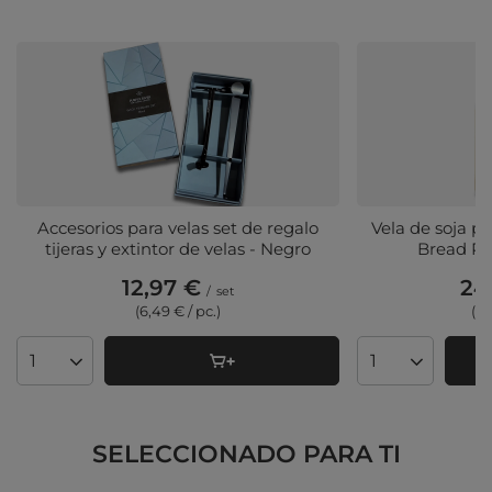
Accesorios para velas set de regalo
Vela de soja 
tijeras y extintor de velas - Negro
Bread Pu
12,97 €
24
/
set
(6,49 € / pc.)
(3,
Cantidad de productos
Cantidad de pr
SELECCIONADO PARA TI