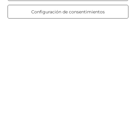
469 reviews
Configuración de consentimientos
Velas perfumadas
Atajo
Blog
+48512350052
shop@candleworld.eu
Candle World
,
Tarnowska 23/2
,
61-323
Poznań
Presentamos precios netos en tienda (sin IVA).