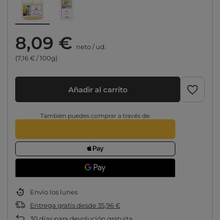
8,09 €
neto
/
ud.
(7,16 € / 100g)
Añadir al carrito
También puedes comprar a través de:
Envío
los lunes
Entrega gratis
desde
35,96 €
30
días para devolución gratuita