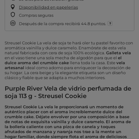
Disponibilidad en papelerías
Compras seguras
Después de la compra recibirá
44.8 puntos.
Streusel Cookie La vela de soja te hará oler tu pastel favorito con
aromática vainilla y dulce caramelo.
Enamórate de esta vela
natural fabricada con cera de soja 100% ecológica.
Galleta
vela
en el vaso tiene una sola mecha de algodón para que el
el
dulce aroma del crumble cake
llena toda la casa. Este
vela
artesanal
ideal como adorno para enriquecer la decoración de
su hogar. La cera beige y la elegante etiqueta son un diseño
clásico y fiable que se adapta a muchos interiores.
Purple River Vela de vidrio perfumada de
soja 113 g - Streusel Cookie
Streusel Cookie La vela le proporcionará un momento de
auténtico placer con el aroma increíblemente dulce del
crumble cake. Déjate envolver por una composición a base
de notas de exquisita vainilla y dulce caramelo. El aroma de
la bollería caliente con una pizca de canela y toques
afrutados de manzana y naranja nos trae a la mente un
hogar familiar, donde siempre flota el aroma de deliciosos