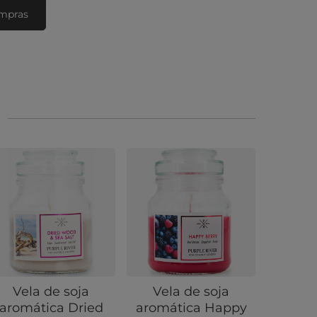
ompras
Vela de soja
Vela de soja
Vel
aromática Dried
aromática Happy
aromát