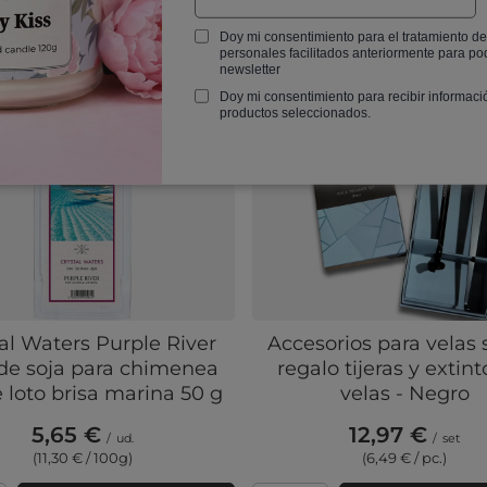
Doy mi consentimiento para el tratamiento de
RECOMENDAMOS ESTE PRODUCTO
personales facilitados anteriormente para pod
newsletter
Doy mi consentimiento para recibir informaci
productos seleccionados.
al Waters Purple River
Accesorios para velas 
de soja para chimenea
regalo tijeras y extint
e loto brisa marina 50 g
velas - Negro
5,65 €
12,97 €
/
ud.
/
set
(11,30 € / 100g)
(6,49 € / pc.)