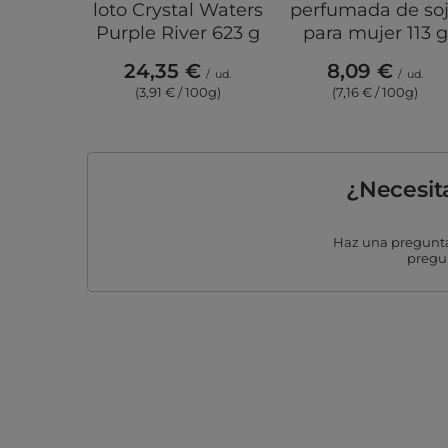
loto Crystal Waters
perfumada de so
Purple River 623 g
para mujer 113 g
24,35 €
8,09 €
/
ud.
/
ud.
(3,91 € / 100g)
(7,16 € / 100g)
¿Necesit
Haz una pregunta
pregun