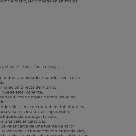
echo a mano
No probado en animales
ca
Vela en el vaso
Vela de soja
enedores adecuados cuando la vela esté
da
 inhalación directa del humo
, puede estar caliente
menos 10 cm de espacio entre las velas
das
nda velas cerca de materiales inflamables
una vela encendida sin supervisión
ce líquido para apagar la vela
a una vela encendida
ue velas cerca de una fuente de calor
ue velas en un lugar con corrientes de aire
 las velas fuera del alcance de los niños y los