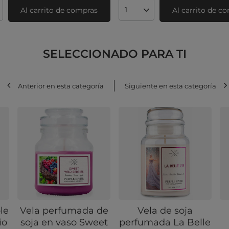
Al carrito de compras
Al carrito de c
ad de productos
Cantidad de productos
SELECCIONADO PARA TI
Anterior en esta categoría
Siguiente en esta categoría
le
Vela perfumada de
Vela de soja
io
soja en vaso Sweet
perfumada La Belle