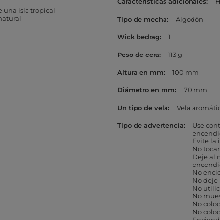
Características adicionales
H
 una isla tropical
natural
Tipo de mecha
Algodón
Wick bedrag
1
Peso de cera
113 g
Altura en mm
100 mm
Diámetro en mm
70 mm
Un tipo de vela
Vela aromáti
Tipo de advertencia
Use cont
encendi
Evite la
No tocar
Deje al 
encendi
No encie
No deje 
No utili
No muev
No coloq
No coloq
Encienda