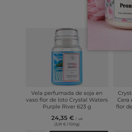
Vela perfumada de soja en
Cryst
vaso flor de loto Crystal Waters
Cera 
Purple River 623 g
flor d
24,35 €
/
ud.
(3,91 € / 100g)