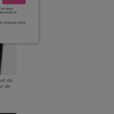
 los datos
er recibir la
ón comercial sobre
set de
or de