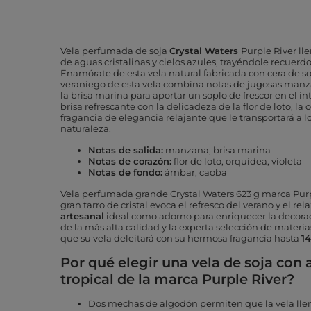
Vela perfumada de soja
Crystal Waters
Purple River ll
de aguas cristalinas y cielos azules, trayéndole recuerd
Enamórate de esta vela natural fabricada con cera de s
veraniego de esta vela combina notas de jugosas manzan
la brisa marina para aportar un soplo de frescor en el i
brisa refrescante con la delicadeza de la flor de loto, la
fragancia de elegancia relajante que le transportará a los
naturaleza.
Notas de salida:
manzana, brisa marina
Notas de corazón:
flor de loto, orquídea, violeta
Notas de fondo:
ámbar, caoba
Vela perfumada grande
Crystal Waters
623 g marca
Pur
gran tarro de cristal evoca el refresco del verano y el rel
artesanal
ideal como adorno para enriquecer la decorac
de la más alta calidad y la experta selección de materi
que su vela deleitará con su hermosa fragancia hasta
14
Por qué elegir una vela de soja con 
tropical de la marca Purple River?
Dos mechas de algodón permiten que la vela lle