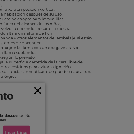
s
 la vela en posición vertical
 la habitación después de su uso
ducto no es apto para lavavajillas
 fuera del alcance de los niños
 volver a encender, recorte la mecha
o alta a una altura de 1 cm
a banda y otros elementos del embalaje, si están
s, antes de encender
 apague la llama con un apagavelas. No
a llama soplando.
o según lo previsto
 la superficie derretida de la cera libre de
y otros residuos para evitar la ignición
e sustancias aromáticas que pueden causar una
 alérgica
nto
de descuento
. No
ales.
Inscribirse