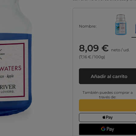
Nombre
8,09 €
neto
/
ud.
(7,16 € / 100g)
Añadir al carrito
También puedes comprar a
través de: