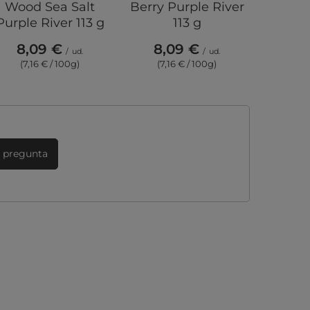
Wood Sea Salt
Berry Purple River
Vie Pur
Purple River 113 g
113 g
8,09 €
8,09 €
8,
/
ud.
/
ud.
(7,16 € / 100g)
(7,16 € / 100g)
(7,1
 pregunta