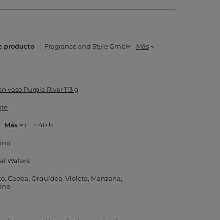
e producto
Fragrance and Style GmbH
Más
n vaso Purple River 113 g
nte
Más
~ 40 h
ino
tal Waters
to
Caoba
Orquídea
Violeta
Manzana
ina