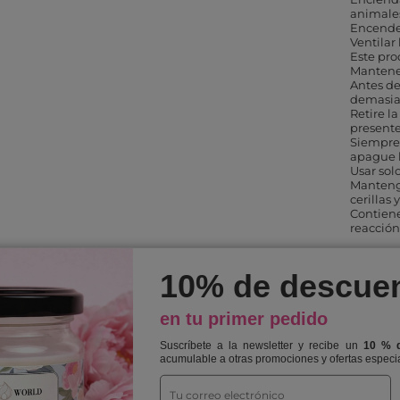
animale
Encender
Ventilar
Este pro
Mantener
Antes de
demasiad
Retire l
presente
Siempre
apague l
Usar sol
Mantenga
cerillas 
Contien
reacción
Nombre
Vela pequeña
10% de descue
en tu primer pedido
Suscríbete a la newsletter y recibe un
10 % 
GARANTÍA DEL FABRICANTE
acumulable a otras promociones y ofertas especi
Garantía del fabricante