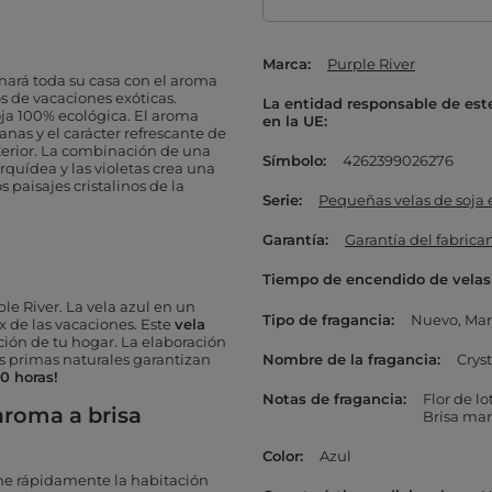
Marca
Purple River
enará toda su casa con el aroma
os de vacaciones exóticas.
La entidad responsable de est
oja 100% ecológica. El aroma
en la UE
as y el carácter refrescante de
nterior. La combinación de una
Símbolo
4262399026276
 orquídea y las violetas crea una
 paisajes cristalinos de la
Serie
Pequeñas velas de soja e
Garantía
Garantía del fabrica
Tiempo de encendido de velas
ple River
. La vela azul en un
Tipo de fragancia
Nuevo
Mar
ax de las vacaciones. Este
vela
ión de tu hogar. La elaboración
as primas naturales garantizan
Nombre de la fragancia
Crys
0 horas!
Notas de fragancia
Flor de lo
aroma a brisa
Brisa mar
Color
Azul
ne rápidamente la habitación