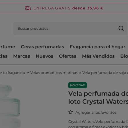
ENTREGA GRATIS
desde 35,96 €
perfume
Ceras perfumadas
Fragancia para el hogar
cias
Marcas
Nuevos
Ofertas
Más Vendidos
Bl
e tu fragancia
Velas aromáticas marinas
Vela perfumada de soja e
NOVEDAD
Vela perfumada de 
loto Crystal Water
Agregar a los favoritos
Crystal Waters Vela perfumada fa
con aroma a flores exóticas y bri