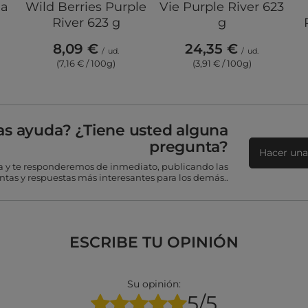
ja
Wild Berries Purple
Vie Purple River 623
River 623 g
g
8,09 €
24,35 €
/
ud.
/
ud.
(7,16 € / 100g)
(3,91 € / 100g)
as ayuda? ¿Tiene usted alguna
pregunta?
Hacer una
 y te responderemos de inmediato, publicando las
tas y respuestas más interesantes para los demás..
ESCRIBE TU OPINIÓN
Su opinión:
5/5