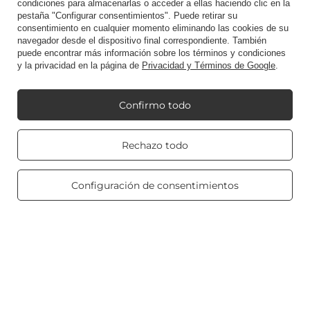
condiciones para almacenarlas o acceder a ellas haciendo clic en la
pestaña "Configurar consentimientos". Puede retirar su
consentimiento en cualquier momento eliminando las cookies de su
navegador desde el dispositivo final correspondiente. También
Reglamento
puede encontrar más información sobre los términos y condiciones
y la privacidad en la página de
Privacidad y Términos de Google
.
Mi Candle World
Confirmo todo
Real customers
Información del producto
Rechazo todo
reviews
4.8
/ 5.0
469 reviews
Configuración de consentimientos
Velas perfumadas
Atajo
Blog