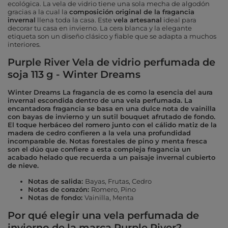
ecológica. La vela de vidrio tiene una sola mecha de algodón
gracias a la cual la
composición original de la fragancia
invernal
llena toda la casa. Este
vela artesanal
ideal para
decorar tu casa en invierno. La cera blanca y la elegante
etiqueta son un diseño clásico y fiable que se adapta a muchos
interiores.
Purple River Vela de vidrio perfumada de
soja 113 g - Winter Dreams
Winter Dreams La fragancia de es como la esencia del aura
invernal escondida dentro de una vela perfumada. La
encantadora fragancia se basa en una dulce nota de vainilla
con bayas de invierno y un sutil bouquet afrutado de fondo.
El toque herbáceo del romero junto con el cálido matiz de la
madera de cedro confieren a la vela una profundidad
incomparable de. Notas forestales de pino y menta fresca
son el dúo que confiere a esta compleja fragancia un
acabado helado que recuerda a un paisaje invernal cubierto
de nieve.
Notas de salida:
Bayas, Frutas, Cedro
Notas de corazón:
Romero, Pino
Notas de fondo:
Vainilla, Menta
Por qué elegir una vela perfumada de
invierno de la marca Purple River?