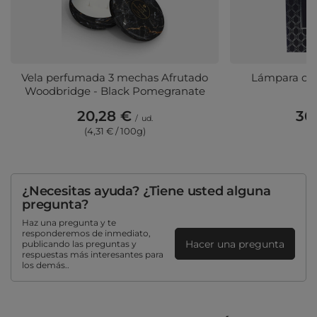
Vela perfumada 3 mechas Afrutado
Lámpara cat
Woodbridge - Black Pomegranate
M
20,28 €
36
/
ud.
(4,31 € / 100g)
¿Necesitas ayuda? ¿Tiene usted alguna
pregunta?
Haz una pregunta y te
responderemos de inmediato,
Hacer una pregunta
publicando las preguntas y
respuestas más interesantes para
los demás..