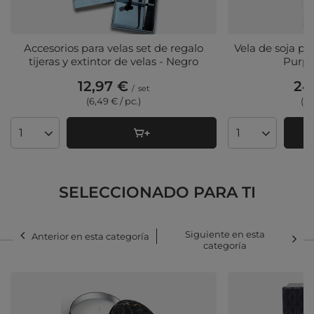
Accesorios para velas set de regalo
Vela de soja p
tijeras y extintor de velas - Negro
Purpl
12,97 €
24
/
set
(6,49 € / pc.)
(3,
Cantidad de productos
Cantidad de pr
SELECCIONADO PARA TI
Siguiente en esta
Anterior en esta categoría
categoría