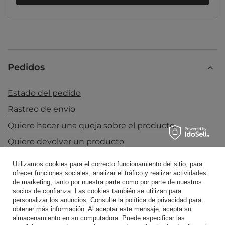
Pedidos
Estado del pedido
Rastreo de envío
Quiero hacer una queja sobre el producto.
Quiero devolver un producto
Quiero crear una nueva cuenta usando esta
Utilizamos cookies para el correcto funcionamiento del sitio, para
dirección (no recomendado)
ofrecer funciones sociales, analizar el tráfico y realizar actividades
de marketing, tanto por nuestra parte como por parte de nuestros
Contacto
socios de confianza. Las cookies también se utilizan para
personalizar los anuncios. Consulte la
política de privacidad
para
obtener más información. Al aceptar este mensaje, acepta su
almacenamiento en su computadora. Puede especificar las
Cuenta