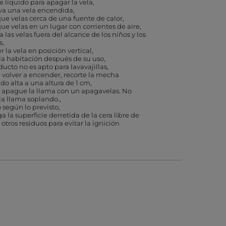
ce líquido para apagar la vela
a una vela encendida
ue velas cerca de una fuente de calor
ue velas en un lugar con corrientes de aire
 las velas fuera del alcance de los niños y los
s
 la vela en posición vertical
 la habitación después de su uso
ducto no es apto para lavavajillas
 volver a encender, recorte la mecha
o alta a una altura de 1 cm
 apague la llama con un apagavelas. No
a llama soplando.
o según lo previsto
 la superficie derretida de la cera libre de
y otros residuos para evitar la ignición