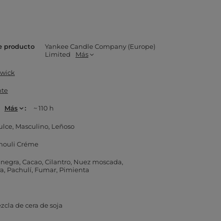
e producto
Yankee Candle Company (Europe)
Limited
Más
wick
nte
Más
~ 110 h
ulce
Masculino
Leñoso
houli Créme
 negra
Cacao
Cilantro
Nuez moscada
ra
Pachulí
Fumar
Pimienta
zcla de cera de soja