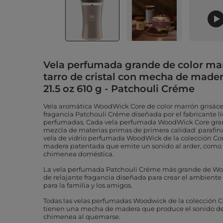
Vela perfumada grande de color ma
tarro de cristal con mecha de mad
21.5 oz 610 g - Patchouli Créme
Vela aromática WoodWick Core de color marrón grisác
fragancia Patchouli Créme diseñada por el fabricante l
perfumadas. Cada vela perfumada WoodWick Core gran
mezcla de materias primas de primera calidad: parafina
vela de vidrio perfumada WoodWick de la colección Co
madera patentada que emite un sonido al arder, como
chimenea doméstica.
La vela perfumada Patchouli Créme más grande de Wo
de relajante fragancia diseñada para crear el ambient
para la familia y los amigos.
Todas las velas perfumadas Woodwick de la colección C
tienen una mecha de madera que produce el sonido de
chimenea al quemarse.