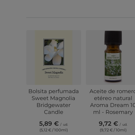
Bolsita perfumada
Aceite de romer
Sweet Magnolia
etéreo natural
Bridgewater
Aroma Dream 1
Candle
ml - Rosemary
5,89 €
9,72 €
/
ud.
/
ud.
(5,12 € / 100ml)
(9,72 € / 10ml)