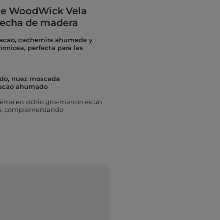
éme WoodWick Vela
mecha de madera
cacao, cachemira ahumada y
niosa, perfecta para las
lido, nuez moscada
cacao ahumado
éme en vidrio gris-marrón es un
ica, complementando