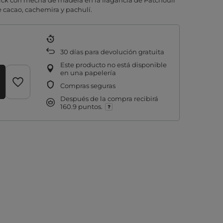
k con mecha de madera en la fragancia de Patchouli
 cacao, cachemira y pachulí.
30
días para devolución gratuita
Este producto no está disponible
en una papelería
Compras seguras
Después de la compra recibirá
160.9 puntos.