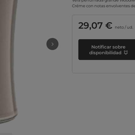
Vela perfumada grande Woodwic
Créme con notas envolventes de
29,07 €
neto
/
ud.
Notificar sobre
disponibilidad