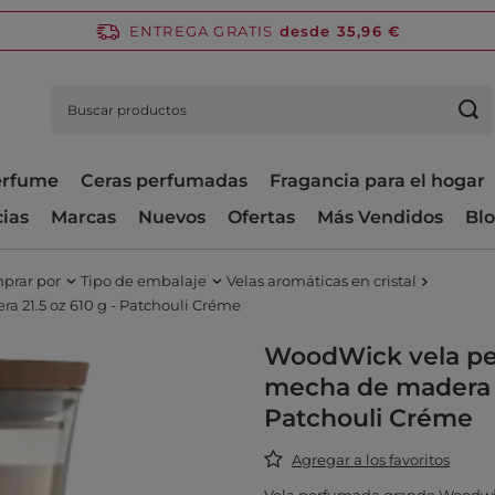
ENTREGA GRATIS
desde 35,96 €
perfume
Ceras perfumadas
Fragancia para el hogar
cias
Marcas
Nuevos
Ofertas
Más Vendidos
Bl
prar por
Tipo de embalaje
Velas aromáticas en cristal
21.5 oz 610 g - Patchouli Créme
WoodWick vela pe
mecha de madera 2
Patchouli Créme
Agregar a los favoritos