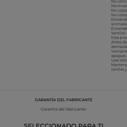
No utili
No muev
No coloq
No coloq
Encienda
animale
Encender
Ventilar
Este pro
Antes de
demasiad
Siempre
apague l
Usar sol
Mantenga
cerillas 
GARANTÍA DEL FABRICANTE
Garantía del fabricante
SELECCIONADO PARA TI