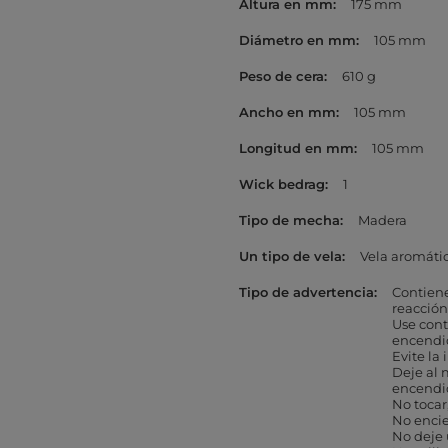
Altura en mm
175 mm
Diámetro en mm
105 mm
Peso de cera
610 g
Ancho en mm
105 mm
Longitud en mm
105 mm
Wick bedrag
1
Tipo de mecha
Madera
Un tipo de vela
Vela aromáti
Tipo de advertencia
Contien
reacción
Use cont
encendi
Evite la
Deje al 
encendi
No tocar
No encie
No deje 