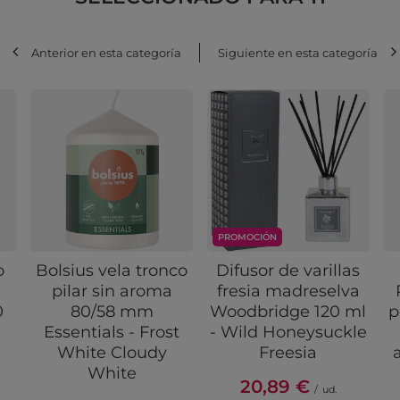
Anterior en esta categoría
Siguiente en esta categoría
PROMOCIÓN
o
Bolsius vela tronco
Difusor de varillas
pilar sin aroma
fresia madreselva
0
80/58 mm
Woodbridge 120 ml
p
Essentials - Frost
- Wild Honeysuckle
White Cloudy
Freesia
White
20,89 €
/
ud.