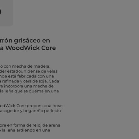
rrón grisáceo en
era WoodWick Core
eo con mecha de madera,
íder estadounidense de velas
de está fabricada con una
 refinada y cera de soja. Cada
re incorpora una mecha de
 la leña que se quema en una
odWick Core proporciona horas
e acogedor y hogareño perfecto
ore en forma de reloj de arena
 la leña ardiendo en una