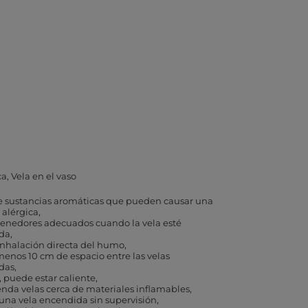
ca
Vela en el vaso
e sustancias aromáticas que pueden causar una
 alérgica
enedores adecuados cuando la vela esté
da
 inhalación directa del humo
menos 10 cm de espacio entre las velas
das
, puede estar caliente
nda velas cerca de materiales inflamables
una vela encendida sin supervisión